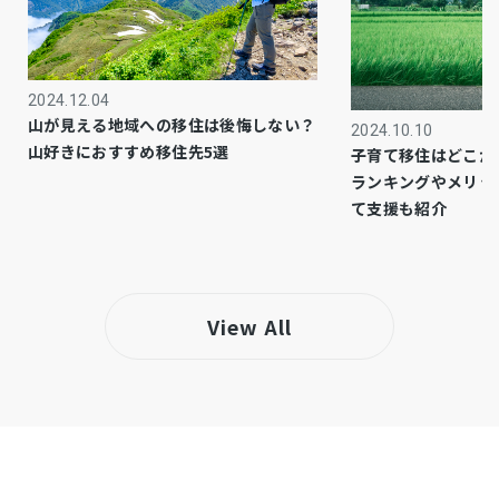
市街化区域
都市計画
1種低層
用途地域
2024.12.04
－
設備・条件
山が見える地域への移住は後悔しない？
2024.10.10
山好きにおすすめ移住先5選
子育て移住はどこが
－
備考
ランキングやメリッ
・いずみストアー／徒歩約19分（約1500ｍ）
て支援も紹介
仲介
取引態様
View All