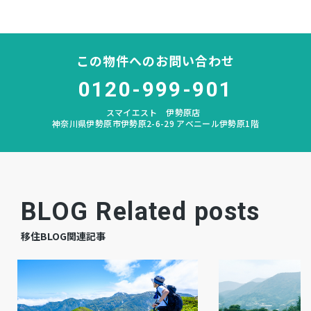
大根
中学校区
－
私道負担
この物件へのお問い合わせ
なし
建築条件
0120-999-901
スマイエスト 伊勢原店
宅地
地目
神奈川県伊勢原市伊勢原2-6-29 アベニール伊勢原1階
更地
現況
相談
引渡時期
BLOG Related posts
－
上水道
移住BLOG関連記事
－
下水道
－
ガス