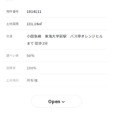
1014111
物件番号
131.16㎡
土地面積
小田急線 東海大学前駅 バス停オレンジヒル
交通
まで 徒歩2分
50％
建ぺい率
100％
容積率
所有権
土地権利
無し
セットバック
Open
大根
小学校区