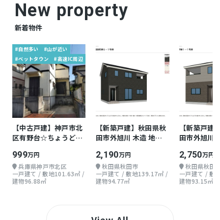
New property
新着物件
#自然多い
#山が近い
#ベットタウン
#高速IC周辺
【中古戸建】神戸市北
【新築戸建】秋田県秋
【新築戸建
区有野台☆ちょうどよ
田市外旭川 木造 地上2
田市外旭川 
い戸建て
階 3LDK
階 3LDK
999
2,190
2,750
万円
万円
万円
兵庫県神戸市北区
秋田県秋田市
秋田県秋田
一戸建て / 敷地101.63㎡ /
一戸建て / 敷地139.17㎡ /
一戸建て / 敷地1
建物96.88㎡
建物94.77㎡
建物93.15㎡
View All