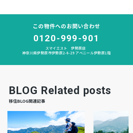
大根
中学校区
－
私道負担
この物件へのお問い合わせ
なし
建築条件
0120-999-901
スマイエスト 伊勢原店
宅地
地目
神奈川県伊勢原市伊勢原2-6-29 アベニール伊勢原1階
更地
現況
相談
引渡時期
BLOG Related posts
－
上水道
移住BLOG関連記事
－
下水道
－
ガス