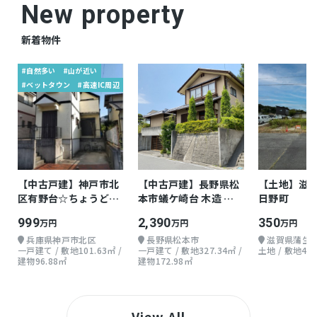
New property
新着物件
#自然多い
#山が近い
#ベットタウン
#高速IC周辺
【中古戸建】神戸市北
【中古戸建】長野県松
【土地】滋
区有野台☆ちょうどよ
本市蟻ケ崎台 木造 地
日野町
い戸建て
上2階 5LDK
999
2,390
350
万円
万円
万円
兵庫県神戸市北区
長野県松本市
滋賀県蒲生
一戸建て / 敷地101.63㎡ /
一戸建て / 敷地327.34㎡ /
土地 / 敷地401
建物96.88㎡
建物172.98㎡
View All