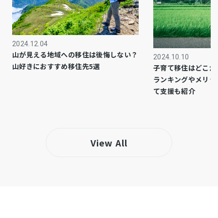
市街化区域
都市計画
1種低層
用途地域
2024.12.04
－
設備・条件
山が見える地域への移住は後悔しない？
2024.10.10
山好きにおすすめ移住先5選
子育て移住はどこが
－
備考
ランキングやメリッ
・いずみストアー／徒歩約19分（約1500ｍ）
て支援も紹介
仲介
取引態様
View All