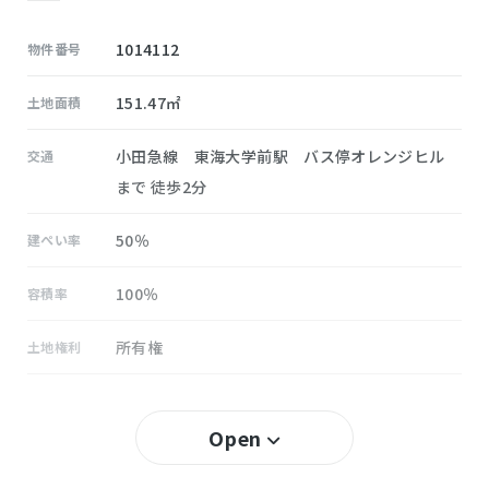
1014112
物件番号
151.47㎡
土地面積
小田急線 東海大学前駅 バス停オレンジヒル
交通
まで 徒歩2分
50％
建ぺい率
100％
容積率
所有権
土地権利
無し
セットバック
Open
大根
小学校区