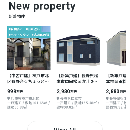
New property
新着物件
#自然多い
#山が近い
#ベットタウン
#高速IC周辺
【中古戸建】神戸市北
【新築戸建】長野県松
【新築戸建
区有野台☆ちょうどよ
本市岡田松岡 地上2階
本市岡田松岡
い戸建て
3LDK
3LDK
999
2,980
2,880
万円
万円
万円
兵庫県神戸市北区
長野県松本市
長野県松本
一戸建て / 敷地101.63㎡ /
一戸建て / 敷地165.48㎡ /
一戸建て / 敷地1
建物96.88㎡
建物98.82㎡
建物98.82㎡
View All