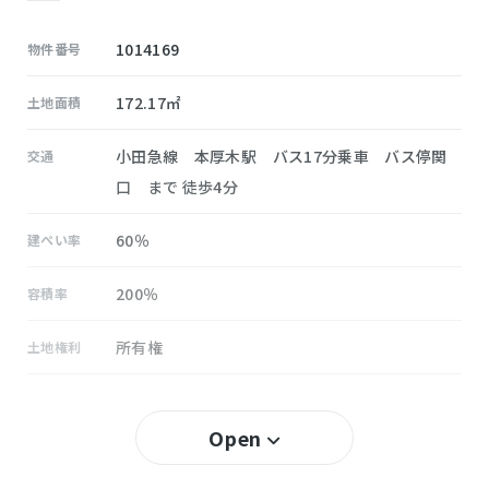
1014169
物件番号
172.17㎡
土地面積
小田急線 本厚木駅 バス17分乗車 バス停関
交通
口 まで 徒歩4分
60％
建ぺい率
200％
容積率
所有権
土地権利
無し
セットバック
Open
依知
小学校区