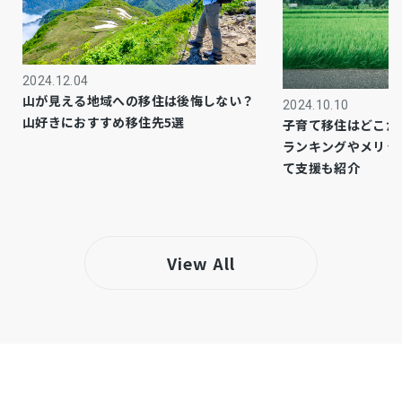
市街化区域
都市計画
1種住居
用途地域
2024.12.04
－
設備・条件
山が見える地域への移住は後悔しない？
2024.10.10
山好きにおすすめ移住先5選
子育て移住はどこが
地目/畑(要農地転用届)
備考
ランキングやメリッ
■エスパティオ 下川入店／徒歩約24分（約1,900
て支援も紹介
ｍ）
仲介
取引態様
View All