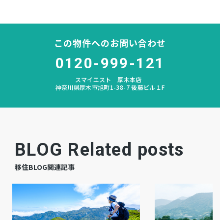
依知
中学校区
なし
私道負担
この物件へのお問い合わせ
なし
建築条件
0120-999-121
スマイエスト 厚木本店
畑
地目
神奈川県厚木市旭町1-38-7 後藤ビル１F
更地
現況
相談
引渡時期
BLOG Related posts
公共
上水道
移住BLOG関連記事
公共
下水道
プロパン個別
ガス