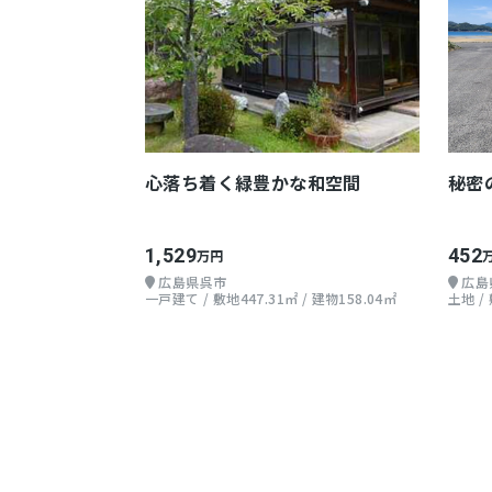
心落ち着く緑豊かな和空間
秘密
1,529
452
万円
広島県呉市
広島
一戸建て / 敷地447.31㎡ / 建物158.04㎡
土地 /