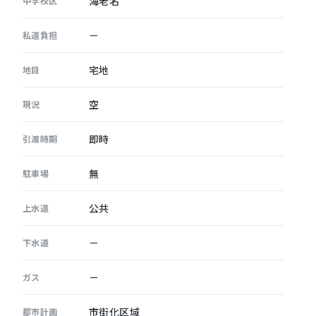
海老名
中学校区
－
私道負担
宅地
地目
空
現況
即時
引渡時期
無
駐車場
公共
上水道
－
下水道
－
ガス
市街化区域
都市計画