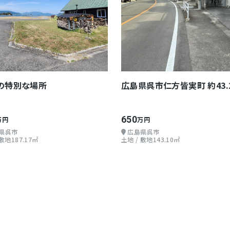
の特別な場所
広島県呉市仁方皆実町 約43.
650
万円
万円
県呉市
広島県呉市
 敷地187.17㎡
土地 / 敷地143.10㎡