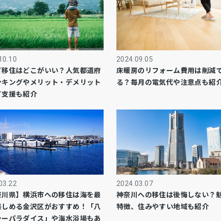
10.10
2024.09.05
て移住はどこがいい？人気都道府
床暖房のリフォーム費用は削減
ンキングやメリット・デメリット
る？毎月の電気代や注意点も紹
て支援も紹介
03.22
2024.03.07
奈川県】横浜市への移住は海を最
神奈川への移住は後悔しない？
楽しめる金沢区がおすすめ！「八
特徴、住みやすい地域も紹介
シーパラダイス」や海水浴場もあ