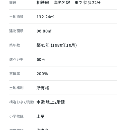
相鉄線 海老名駅 まで 徒歩22分
交通
132.24㎡
土地面積
96.88㎡
建物面積
築45年 (1980年10月)
築年数
60％
建ぺい率
200％
容積率
所有権
土地権利
木造 地上2階建
構造および階数
上星
小学校区