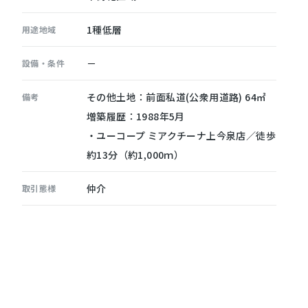
1種低層
用途地域
－
設備・条件
その他土地：前面私道(公衆用道路) 64㎡
備考
増築履歴：1988年5月
・ユーコープ ミアクチーナ上今泉店／徒歩
約13分（約1,000ｍ）
仲介
取引態様