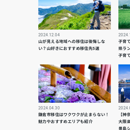
2024.12.04
2024.
山が見える地域への移住は後悔しな
子育
い？山好きにおすすめ移住先5選
県ラ
子育
2024.04.30
2024.
鎌倉市移住はワクワクが止まらない！
【神
魅力やおすすめエリアも紹介
大限
景島