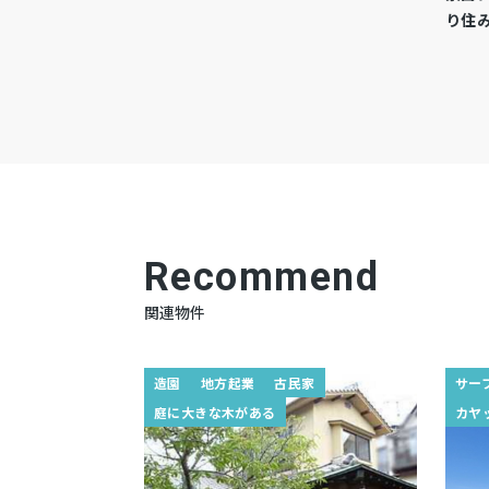
り住
Recommend
関連物件
造園
地方起業
古民家
サー
庭に大きな木がある
カヤ