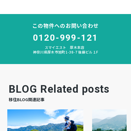
所有権
土地権利
木造 地上2階建
構造および階数
この物件へのお問い合わせ
戸室
小学校区
0120-999-121
スマイエスト 厚木本店
南毛利
中学校区
神奈川県厚木市旭町1-38-7 後藤ビル１F
－
私道負担
宅地
地目
BLOG Related posts
完成済
現況
移住BLOG関連記事
相談
引渡時期
有
駐車場