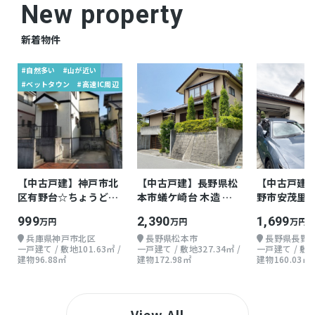
New property
■FUJI 戸室店／徒歩約7分（約550ｍ）
新着物件
仲介
取引態様
#自然多い
#山が近い
#ベットタウン
#高速IC周辺
【中古戸建】神戸市北
【中古戸建】長野県松
【中古戸建
区有野台☆ちょうどよ
本市蟻ケ崎台 木造 地
野市安茂里小
い戸建て
上2階 5LDK
地上2階 5SL
999
2,390
1,699
万円
万円
万円
兵庫県神戸市北区
長野県松本市
長野県長野
一戸建て / 敷地101.63㎡ /
一戸建て / 敷地327.34㎡ /
一戸建て / 敷地2
建物96.88㎡
建物172.98㎡
建物160.03㎡
View All