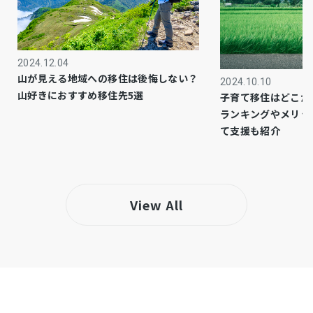
公共
上水道
公共
下水道
2024.12.04
都市ガス
ガス
山が見える地域への移住は後悔しない？
2024.10.10
山好きにおすすめ移住先5選
子育て移住はどこが
市街化区域
都市計画
ランキングやメリッ
て支援も紹介
1種中高
用途地域
カウンターキッチン、洗浄便座、浴室乾燥機、
設備・条件
複層ガラス、ウォークインクローゼット、モニ
View All
タ付インターホン、駐車場２台分、床下収納、
トイレ２箇所、シューズインクローク、パント
リー
※697番8の土地に地上権が設定（農業用水路
備考
の埋設）されており、神奈川県が管理。