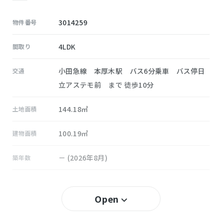
3014259
物件番号
4LDK
間取り
小田急線 本厚木駅 バス6分乗車 バス停日
交通
立アステモ前 まで 徒歩10分
144.18㎡
土地面積
100.19㎡
建物面積
－ (2026年8月)
築年数
60％
建ぺい率
Open
200％
容積率