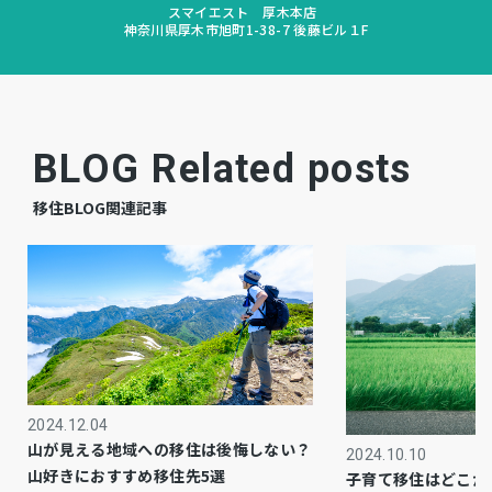
スマイエスト 厚木本店
神奈川県厚木市旭町1-38-7 後藤ビル１F
空無
駐車場
6,000円
駐車場月額
全部委託
管理形態
BLOG Related posts
淺沼組
施工会社
移住BLOG関連記事
8,700円
管理費
12,000円
修繕積立費
公共
上水道
公共
下水道
2024.12.04
山が見える地域への移住は後悔しない？
2024.10.10
都市ガス
ガス
山好きにおすすめ移住先5選
子育て移住はどこが