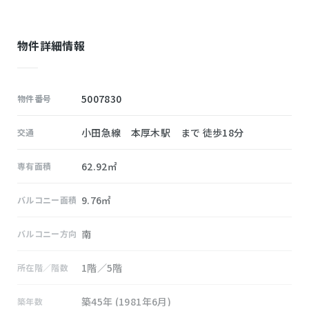
物件詳細情報
5007830
物件番号
小田急線 本厚木駅 まで 徒歩18分
交通
62.92㎡
専有面積
9.76㎡
バルコニー面積
南
バルコニー方向
1階／5階
所在階／階数
築45年 (1981年6月)
築年数