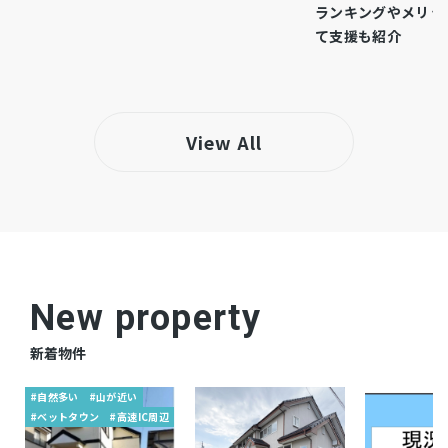
ランキングやメリッ
市街化区域
都市計画
て支援も紹介
準工業
用途地域
システムキッチン、角部屋
設備・条件
View All
－
備考
■ザ・ビッグ／徒歩約8分（約600ｍ）
仲介
取引態様
New property
新着物件
#自然多い
#山が近い
#ベットタウン
#高速IC周辺