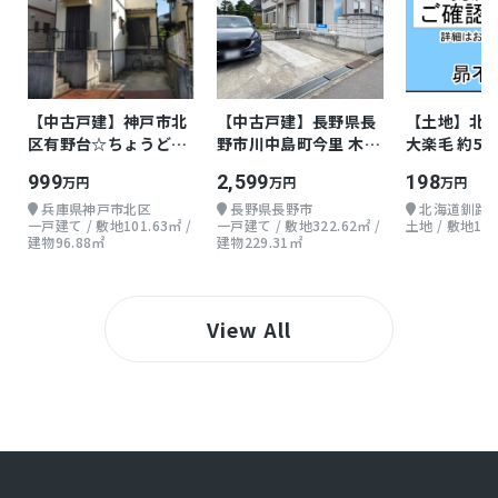
【中古戸建】神戸市北
【中古戸建】長野県長
【土地】北
区有野台☆ちょうどよ
野市川中島町今里 木造
大楽毛 約59.
い戸建て
地上2階 7LDK
999
2,599
198
万円
万円
万円
兵庫県神戸市北区
長野県長野市
北海道釧路
一戸建て / 敷地101.63㎡ /
一戸建て / 敷地322.62㎡ /
土地 / 敷地198
建物96.88㎡
建物229.31㎡
View All