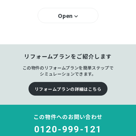
－％
建ぺい率
Open
－％
容積率
所有権
土地権利
リフォームプランをご紹介します
RC(鉄筋コンクリート) 地上5階建
構造および階数
この物件のリフォームプランを簡単ステップで
相川
小学校区
シミュレーションできます。
相川
中学校区
リフォームプランの詳細はこちら
－
地目
この物件へのお問い合わせ
空
現況
0120-999-121
相談
引渡時期