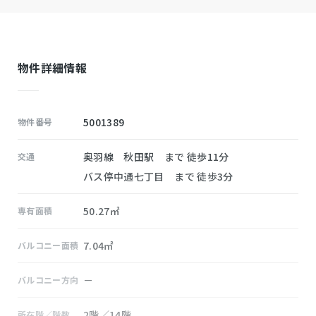
物件詳細情報
5001389
物件番号
奥羽線 秋田駅 まで 徒歩11分
交通
バス停中通七丁目 まで 徒歩3分
50.27㎡
専有面積
7.04㎡
バルコニー面積
－
バルコニー方向
2階／14階
所在階／階数