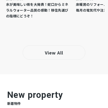
床暖房のリフォーム
水が美味しい県を大発表！蛇口からミネ
都市ガス
ガス
毎月の電気代や注意
ラルウォーター品質の感動！移住先選び
の指標にどうぞ！
市街化区域
都市計画
商業
用途地域
システムキッチン、オートロック、エレベータ
設備・条件
ー、防犯カメラ
View All
－
備考
仲介
取引態様
New property
新着物件