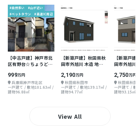
#自然多い
#山が近い
#ベットタウン
#高速IC周辺
【中古戸建】神戸市北
【新築戸建】秋田県秋
【新築戸建
区有野台☆ちょうどよ
田市外旭川 木造 地上2
田市外旭川 
い戸建て
階 3LDK
階 3LDK
999
2,190
2,750
万円
万円
万円
兵庫県神戸市北区
秋田県秋田市
秋田県秋田
一戸建て / 敷地101.63㎡ /
一戸建て / 敷地139.17㎡ /
一戸建て / 敷地1
建物96.88㎡
建物94.77㎡
建物93.15㎡
View All