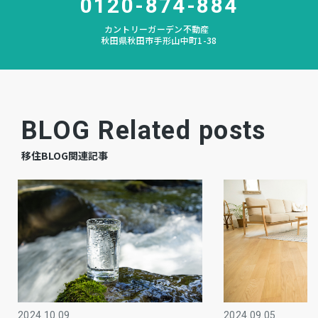
0120-874-884
相談
引渡時期
カントリーガーデン不動産
秋田県秋田市手形山中町1-38
－
駐車場
－
駐車場月額
BLOG Related posts
全部委託
管理形態
移住BLOG関連記事
清水建設株式会社
施工会社
12,480円
管理費
10,820円
修繕積立費
公共
上水道
公共
下水道
2024.09.05
2024.10.09