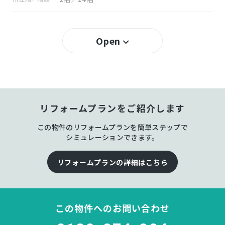
築35年 (1991年7月)
築年数
Open
80％
建ぺい率
400％
容積率
所有権
土地権利
リフォームプランをご紹介します
RC(鉄筋コンクリート) 地上14階建
構造および階数
この物件のリフォームプランを簡単ステップで
シミュレーションできます。
中通
小学校区
リフォームプランの詳細はこちら
秋田南
中学校区
－
地目
この物件へのお問い合わせ
空
現況