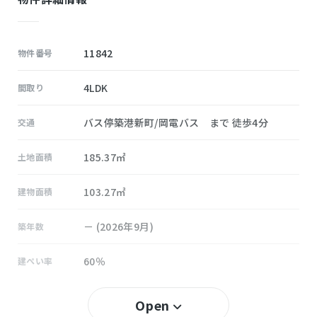
11842
物件番号
4LDK
間取り
バス停築港新町/岡電バス まで 徒歩4分
交通
185.37㎡
土地面積
103.27㎡
建物面積
－ (2026年9月)
築年数
60％
建ぺい率
200％
容積率
Open