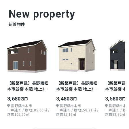
☆ホームセンタータイム岡南店まで徒歩7分
New property
（550ｍ）
☆セントラルシティ病院まで徒歩5分（380
新着物件
ｍ）
☆岡山南郵便局まで徒歩4分（310ｍ）
仲介
取引態様
【新築戸建】長野県松
【新築戸建】長野県松
【新築戸建
本市並柳 木造 地上2階
本市並柳 木造 地上2階
本市並柳 木
3LDK
3LDK
4LDK
3,680
3,480
3,580
万円
万円
万円
長野県松本市
長野県松本市
長野県松本
一戸建て / 敷地185.00㎡ /
一戸建て / 敷地158.71㎡ /
一戸建て / 敷地1
建物105.30㎡
建物95.16㎡
建物98.82㎡