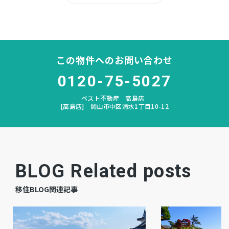
所有権
土地権利
木造 地上2階建
構造および階数
この物件へのお問い合わせ
南輝
小学校区
0120-75-5027
福南
中学校区
ベスト不動産 高島店
[高島店] 岡山市中区清水1丁目10-12
－
私道負担
宅地
地目
－
現況
BLOG Related posts
期日指定
引渡時期
移住BLOG関連記事
有
駐車場