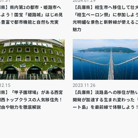
01.31
2024.01.29
庫県】県内第2の都市・姫路市へ
【兵庫県】相生市へ移住して壮
しよう！国宝「姫路城」はじめ見
「相生ペーロン祭」に参加しよ
ろ豊富で都市機能と自然も充実
光明媚な景色と新幹線が使える
魅力
12.15
2023.11.26
庫県】「甲子園球場」がある西宮
【兵庫県】淡路島への移住が熱
関西トップクラスの人気移住先！
開発が加速する生まれ変わった
理由や魅力を徹底解説
ート島」を最前線で体験しよう