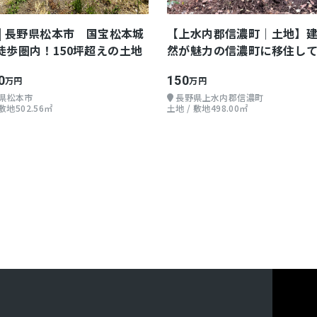
 | 長野県松本市 国宝松本城
【上水内郡信濃町｜土地】
徒歩圏内！150坪超えの土地
然が魅力の信濃町に移住し
せんか？
0
150
万円
万円
県松本市
長野県上水内郡信濃町
 敷地502.56㎡
土地 / 敷地498.00㎡