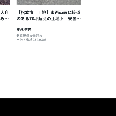
建大自
【松本市｜土地】東西両面に接道
てみま
のある70坪超えの土地♪ 安曇野
市 豊科
990
万円
長野県安曇野市
土地 / 敷地238.03㎡