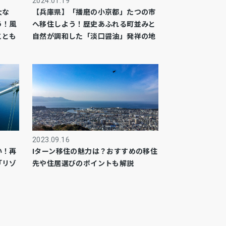
2024.01.19
大な
【兵庫県】「播磨の小京都」たつの市
う！風
へ移住しよう！歴史あふれる町並みと
ことも
自然が調和した「淡口醤油」発祥の地
2023.09.16
い！再
Iターン移住の魅力は？おすすめの移住
「リゾ
先や住居選びのポイントも解説
！