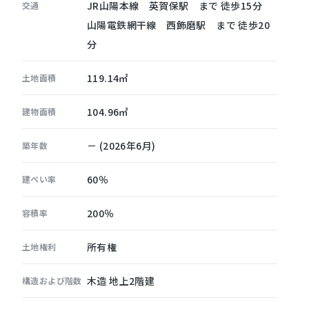
JR山陽本線 英賀保駅 まで 徒歩15分
交通
山陽電鉄網干線 西飾磨駅 まで 徒歩20
分
119.14㎡
土地面積
104.96㎡
建物面積
－ (2026年6月)
築年数
60％
建ぺい率
200％
容積率
所有権
土地権利
木造 地上2階建
構造および階数