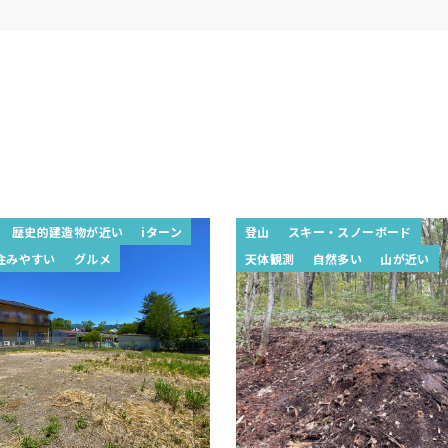
歴史的建造物が近い
iターン
登山
スキー・スノーボード
住みやすい
グルメ
天体観測
自然多い
山が近い