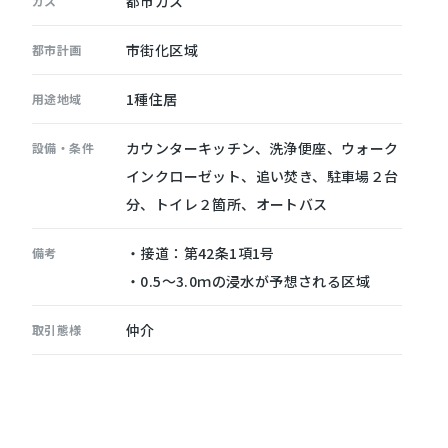
都市ガス
ガス
市街化区域
都市計画
1種住居
用途地域
カウンターキッチン、洗浄便座、ウォーク
設備・条件
インクローゼット、追い焚き、駐車場２台
分、トイレ２箇所、オートバス
・接道：第42条1項1号
備考
・0.5～3.0ｍの浸水が予想される区域
仲介
取引態様