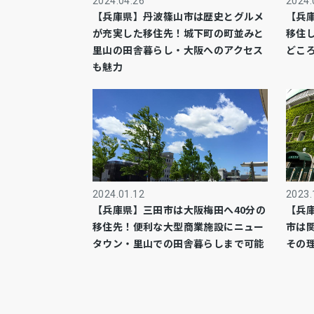
2024.04.26
2024.
【兵庫県】丹波篠山市は歴史とグルメ
【兵
が充実した移住先！城下町の町並みと
移住
里山の田舎暮らし・大阪へのアクセス
どこ
も魅力
2024.01.12
2023.
【兵庫県】三田市は大阪梅田へ40分の
【兵
移住先！便利な大型商業施設にニュー
市は
タウン・里山での田舎暮らしまで可能
その