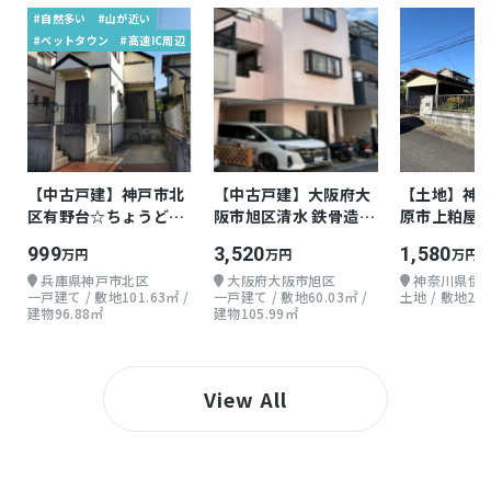
#自然多い
#山が近い
#ベットタウン
#高速IC周辺
【中古戸建】神戸市北
【中古戸建】大阪府大
【土地】神
区有野台☆ちょうどよ
阪市旭区清水 鉄骨造
原市上粕屋 約
い戸建て
地上3階 5LDK
999
3,520
1,580
万円
万円
万円
兵庫県神戸市北区
大阪府大阪市旭区
神奈川県伊
一戸建て / 敷地101.63㎡ /
一戸建て / 敷地60.03㎡ /
土地 / 敷地235
建物96.88㎡
建物105.99㎡
View All