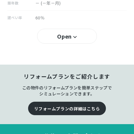
－ (－年－月)
築年数
60％
建ぺい率
200％
容積率
Open
所有権
土地権利
木造 地上2階建
構造および階数
リフォームプランをご紹介します
揖西東
小学校区
この物件のリフォームプランを簡単ステップで
龍野西
中学校区
シミュレーションできます。
－
私道負担
リフォームプランの詳細はこちら
宅地
地目