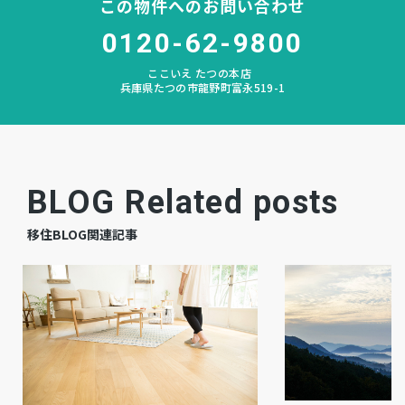
この物件へのお問い合わせ
空
現況
0120-62-9800
相談
引渡時期
ここいえ たつの本店
兵庫県たつの市龍野町富永519-1
有
駐車場
公共
上水道
公共
下水道
BLOG Related posts
プロパン個別
ガス
移住BLOG関連記事
調整区域
都市計画
－
用途地域
－
設備・条件
・0.5m未満の浸水が予想される区域
備考