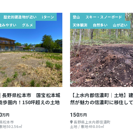
歴史的建造物が近い
iターン
登山
スキー・スノーボード
住みやすい
グルメ
天体観測
自然多い
山が近い
 | 長野県松本市 国宝松本城
【上水内郡信濃町｜土地】
徒歩圏内！150坪超えの土地
然が魅力の信濃町に移住し
せんか？
0
150
万円
万円
県松本市
長野県上水内郡信濃町
 敷地502.56㎡
土地 / 敷地498.00㎡