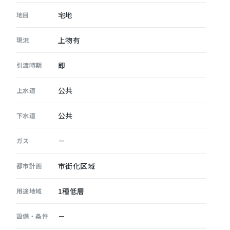
宅地
地目
上物有
現況
即
引渡時期
公共
上水道
公共
下水道
－
ガス
市街化区域
都市計画
1種低層
用途地域
－
設備・条件