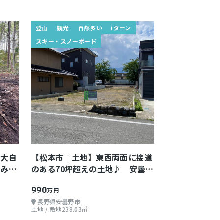
登山
観光
自然多い
iターン
スキー・スノーボード
建大自
【松本市｜土地】東西両面に接道
てみま
のある70坪超えの土地♪ 安曇野
市 豊科
990
万円
長野県安曇野市
土地 / 敷地238.03㎡