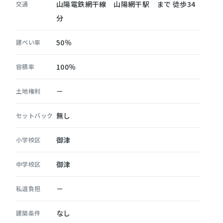
山陽電鉄網干線 山陽網干駅 まで 徒歩34
交通
分
50％
建ぺい率
100％
容積率
－
土地権利
無し
セットバック
御津
小学校区
御津
中学校区
－
私道負担
なし
建築条件