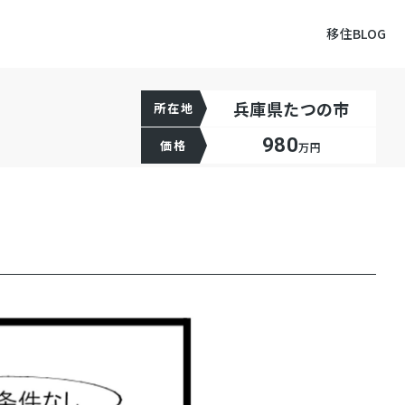
移住BLOG
兵庫県たつの市
所在地
980
価格
万円