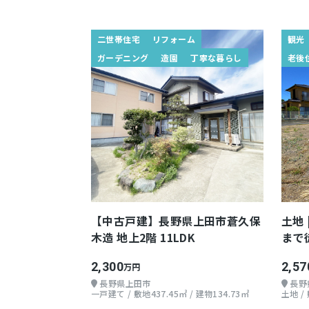
二世帯住宅
リフォーム
観光
ガーデニング
造園
丁寧な暮らし
老後
【中古戸建】長野県上田市蒼久保
土地
木造 地上2階 11LDK
まで
2,300
2,57
万円
長野県上田市
長野
一戸建て / 敷地437.45㎡ / 建物134.73㎡
土地 /