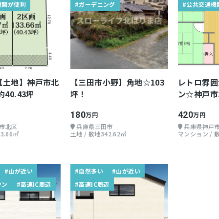
機関が便利
#ガーデニング
#公共交通機
【土地】神戸市北
【三田市小野】角地☆103
レトロ雰囲
40.43坪
坪！
ン☆神戸市
180
420
万円
万円
市北区
兵庫県三田市
兵庫県神戸
3.66㎡
土地 / 敷地342.62㎡
マンション / 
#山が近い
#自然多い
#山が近い
ウン
#高速IC周辺
#高速IC周辺