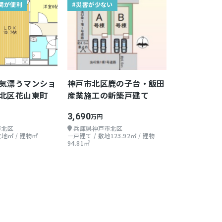
関が便利
#災害が少ない
気漂うマンショ
神戸市北区鹿の子台・飯田
北区花山東町
産業施工の新築戸建て
3,690
万円
市北区
兵庫県神戸市北区
敷地㎡ / 建物㎡
一戸建て / 敷地123.92㎡ / 建物
94.81㎡