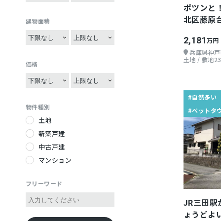
グルメ
5SDK
ポツンと
4SLDK
温泉が近い
ハンモック
3SLDK
サイクリング
北区藤原台
5SLDK
建物面積
ベットタウン
畳がある
温泉巡り
自給自足
五右衛門風呂
2,181
万円
陶芸・工芸
祭り好き
土間
兵庫県神戸
バス釣り
土地 / 敷地23
伝統行事
ガレージ付き
価格
iターン
縁側
jターン
花火が見える
#自然多い
Uターン
雪景色
物件種別
#ベットタ
雨が少ない地域
絶景が見える
土地
歴史的建造物が近い
富士山が見える
新築戸建
災害が少ない
電車が複数使える
中古戸建
老後住みやすい
公共交通機関が便利
マンション
酒所
リフォーム
リノベーション
フリーワード
琵琶湖が近い
JR三田駅
平地が多い
ょうどよ