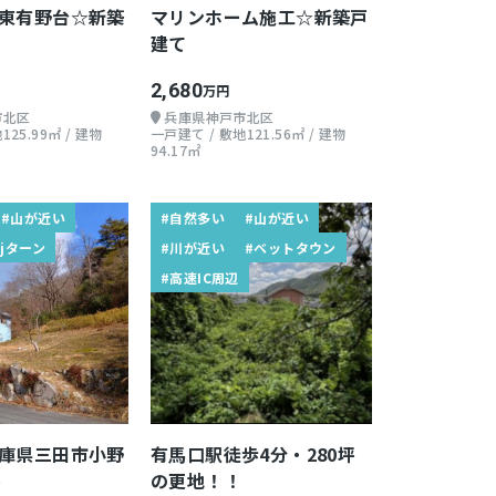
東有野台☆新築
マリンホーム施工☆新築戸
建て
2,680
万円
市北区
兵庫県神戸市北区
125.99㎡ / 建物
一戸建て / 敷地121.56㎡ / 建物
94.17㎡
#山が近い
#自然多い
#山が近い
#jターン
#川が近い
#ベットタウン
#高速IC周辺
庫県三田市小野
有馬口駅徒歩4分・280坪
坪
の更地！！