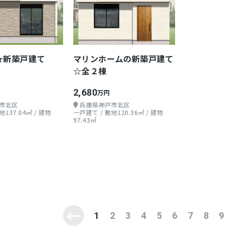
★新築戸建て
マリンホームの新築戸建て
☆全２棟
2,680
万円
市北区
兵庫県神戸市北区
137.04㎡ / 建物
一戸建て / 敷地120.36㎡ / 建物
97.43㎡
1
2
3
4
5
6
7
8
9