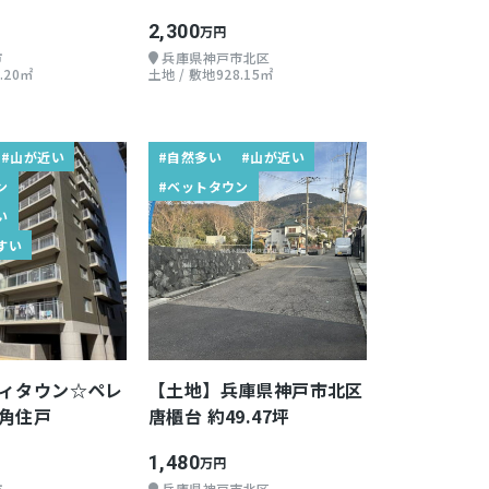
2,300
万円
市
兵庫県神戸市北区
.20㎡
土地 / 敷地928.15㎡
#山が近い
#自然多い
#山が近い
ン
#ベットタウン
い
すい
ィタウン☆ペレ
【土地】兵庫県神戸市北区
角住戸
唐櫃台 約49.47坪
1,480
万円
市
兵庫県神戸市北区