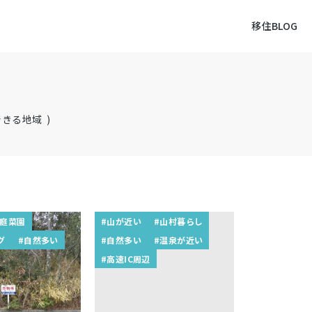
移住BLOG
きる地域 )
家庭菜園
#山が近い
#山村暮らし
グ
#自然多い
#自然多い
#温泉が近い
#高速IC周辺