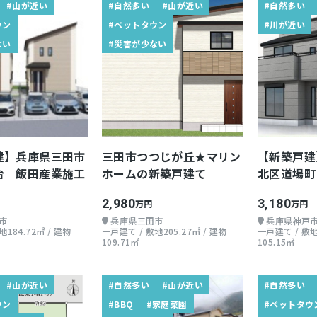
#山が近い
#自然多い
#山が近い
#自然多い
ウン
#ベットタウン
#川が近い
ない
#災害が少ない
建】兵庫県三田市
三田市つつじが丘★マリン
【新築戸建
台 飯田産業施工
ホームの新築戸建て
北区道場町
上2階 4LD
2,980
3,180
万円
万円
市
兵庫県三田市
兵庫県神戸
184.72㎡ / 建物
一戸建て / 敷地205.27㎡ / 建物
一戸建て / 敷地
109.71㎡
105.15㎡
#山が近い
#自然多い
#山が近い
#自然多い
ウン
#BBQ
#家庭菜園
#ベットタウ