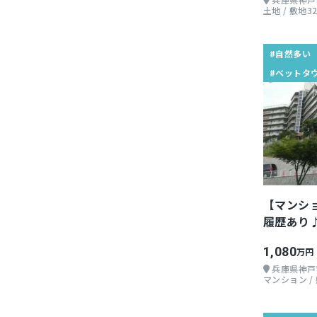
土地 / 敷地32
#自然多い
#ベットタ
【マンシ
履歴あり
る☆
1,080
万円
兵庫県神戸
マンション / 