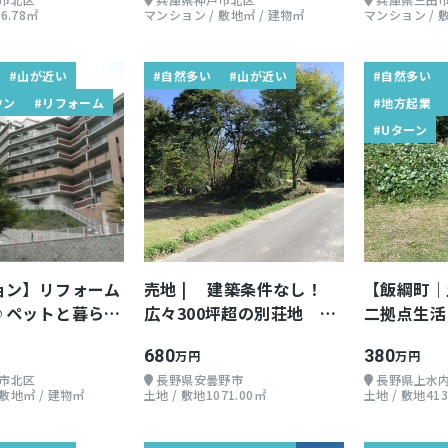
6.78㎡
マンション / 敷地㎡ / 建物㎡
マンション / 
#山が近い
#自然多い
#山が近い
#自然多い
ウン
#リフォーム
#地方起業
#Uターン
ョン】リフォーム
売地 | 建築条件なし！
【飯綱町｜
♪ペットと暮らせ
広々300坪超の別荘地 自
二拠点生活
然豊かな環境で丁寧な生活
スローライ
680
380
万円
万円
♪
方
市北区
長野県安曇野市
長野県上水
敷地㎡ / 建物㎡
土地 / 敷地1071.00㎡
土地 / 敷地413