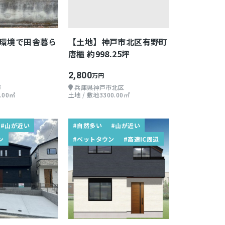
環境で田舎暮ら
【土地】神戸市北区有野町
唐櫃 約998.25坪
2,800
万円
市
兵庫県神戸市北区
.00㎡
土地 / 敷地3300.00㎡
#山が近い
#自然多い
#山が近い
ン
#ベットタウン
#高速IC周辺