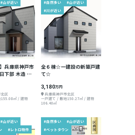
#山が近い
#自然多い
#山が近い
#川が近い
】兵庫県神戸市
全６棟☆一建設の新築戸建
日下部 木造 地
て☆
K
3,180
万円
市北区
兵庫県神戸市北区
155.08㎡ / 建物
一戸建て / 敷地150.27㎡ / 建物
106.40㎡
#山が近い
#自然多い
#山が近い
ン
#レトロ物件
#ベットタウン