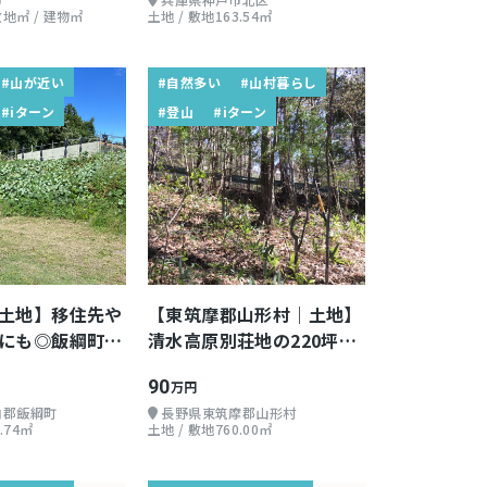
敷地㎡ / 建物㎡
土地 / 敷地163.54㎡
#山が近い
#自然多い
#山村暮らし
#iターン
#登山
#iターン
土地】移住先や
【東筑摩郡山形村｜土地】
にも◎飯綱町で
清水高原別荘地の220坪超
フを楽しみたい
えの広さ！
90
万円
内郡飯綱町
長野県東筑摩郡山形村
.74㎡
土地 / 敷地760.00㎡