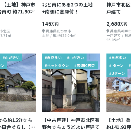
！【土地】神戸市
北と南にある2つの土地
神戸市北区
南町 約71.90坪
+南側に倉庫付！
戸建て
145
2,680
万円
万円
市北区
兵庫県たつの市
兵庫県神戸
7.71㎡
土地 / 敷地625.04㎡
一戸建て / 敷地
96.05㎡
#山が近い
#自然多い
#山が近い
#自然多い
ウン
#ベットタウン
#高速IC周辺
#iターン
#Uターン
から約15分☆ち
【中古戸建】神戸市北区有
【土地】兵
い田舎ぐらし【志
野台☆ちょうどよい戸建て
約141.93