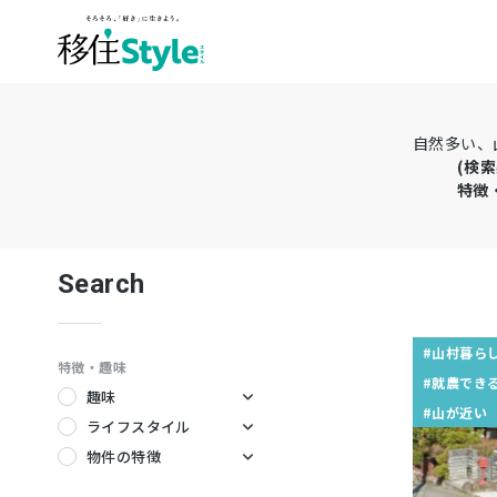
自然多い、
(検索
特徴
Search
#山村暮ら
特徴・趣味
#就農でき
趣味
#山が近い
キャンプ
ライフスタイル
サーフィン
テレワーク
物件の特徴
ダイビング
ワーケーション
暖炉のある家