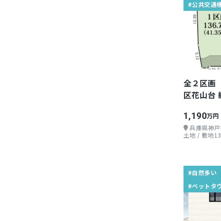
#公共交通
全２区画
区花山台 約
1,190
万円
兵庫県神戸
土地 / 敷地13
#自然多い
#ベットタ