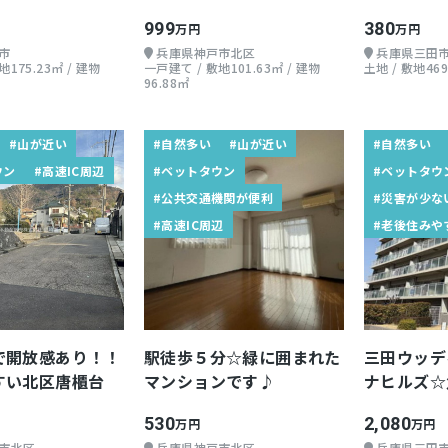
999
380
万円
万円
市
兵庫県神戸市北区
兵庫県三田
175.23㎡ / 建物
一戸建て / 敷地101.63㎡ / 建物
土地 / 敷地469
96.88㎡
#山が近い
#自然多い
#山が近い
#自然多い
ウン
#高速IC周辺
#ベットタウン
#ベットタウ
#公共交通機関が便利
#災害が少な
#高速IC周辺
#老後住みや
で開放感あり！！
駅徒歩５分☆緑に囲まれた
三田ウッデ
すい北区唐櫃台
マンションです♪
ナヒルズ☆
530
2,080
万円
万円
市北区
兵庫県神戸市北区
兵庫県三田