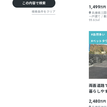
高速IC周辺
手原】
この内容で検索
1,499
万円
検索条件をクリア
兵庫県三田
一戸建て / 敷地
99.63㎡
#自然多い
#ベットタ
両面道路
暮らしや
2,480
万円
兵庫県神戸