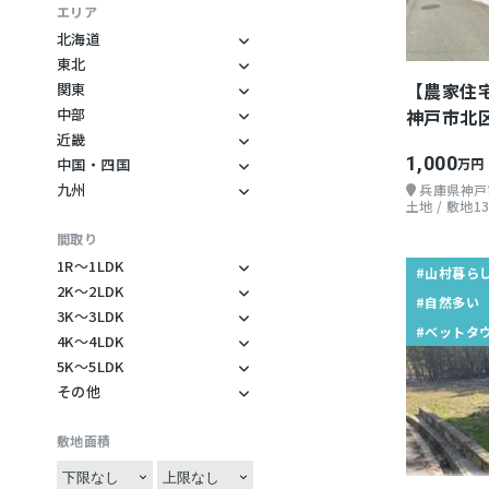
釣り
コワーキング
古民家
エリア
カヤック
ノマドワーカー
平家
北海道
北海道
東北
ジェットスキー
フリーランス
ログハウス
秋田県
【農家住
関東
登山
地方起業
ウッドデッキ
神奈川県
岩手県
中部
神戸市北
スキー・スノーボー
自然多い
レトロ物件
長野県
千葉県
近畿
ド
405.54坪
山が近い
デザイナーズ物件
兵庫県
静岡県
1,000
中国・四国
万円
ゴルフ
愛媛県
海が近い
モダン
滋賀県
九州
山梨県
兵庫県神戸
マウンテンバイク
宮崎県
土地 / 敷地13
岡山県
川が近い
団地
三重県
岐阜県
天体観測
鹿児島県
間取り
広島県
湖が近い
リゾートマンション
大阪府
石川県
野鳥
大分県
1R〜1LDK
#山村暮ら
水が美味しい
お店ができる
愛知県
1R
BBQ
2K〜2LDK
#自然多い
森暮らし
バリアフリー
2K
1K
3K〜3LDK
農場
#ベットタ
山村暮らし
二世帯住宅
3K
2DK
4K〜4LDK
1DK
家庭菜園
4K
島暮らし
田舎にあるデカい家
3DK
5K〜5LDK
2LK
1LDK
ガーデニング
5K
4DK
その他
丁寧な暮らし
敷地内に山がある
3LK
2LDK
1SDK
造園
その他
5DK
4LK
二拠点生活
田畑付き
3LDK
2SDK
1SLDK
野遊び
敷地面積
5LK
4LDK
就農できる地域
庭に大きな木がある
3SK
2SLDK
観光
5LDK
4SDK
地域活動
井戸水利用可
3SDK