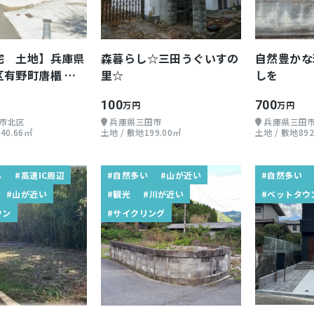
宅 土地】兵庫県
森暮らし☆三田うぐいすの
自然豊かな
区有野町唐櫃 約
里☆
しを
100
700
万円
万円
市北区
兵庫県三田市
兵庫県三田
40.66㎡
土地 / 敷地199.00㎡
土地 / 敷地892
し
#高速IC周辺
#自然多い
#山が近い
#自然多い
#山が近い
#観光
#川が近い
#ベットタウ
ウン
#サイクリング