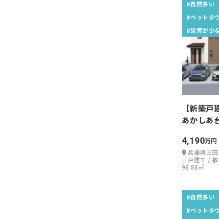
#自然多い
#ベットタ
#災害が少
【新築戸
あかしあ
4,190
万円
兵庫県三田
一戸建て / 敷地
96.88㎡
#自然多い
#ベットタ