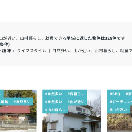
山が近い、山村暮らし、就農できる地域
に適した物件は
328
件です
条件)
・趣味 :
ライフスタイル ( 自然多い、山が近い、山村暮らし、就農で
し
#自然多い
#森暮らし
#BBQ
#
る地域
#自然多い
#自然多い
#山が近い
#ガーデニン
#山村暮らし
#山が近い