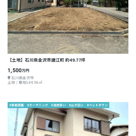
【土地】石川県金沢市諸江町 約49.77坪
1,500
万円
石川県金沢市
土地 / 敷地164.56㎡
#家庭菜園
#ガーデニング
#自然多い
#山が近い
#ベットタウン