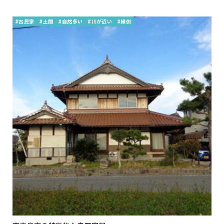
#古民家
#土間
#自然多い
#川が近い
#縁側