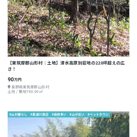
【東筑摩郡山形村｜土地】清水高原別荘地の220坪超えの広
さ！
90
万円
長野県東筑摩郡山形村
土地 / 敷地760.00㎡
#山村暮らし
#高速IC周辺
#自然多い
#山が近い
#ベットタウン