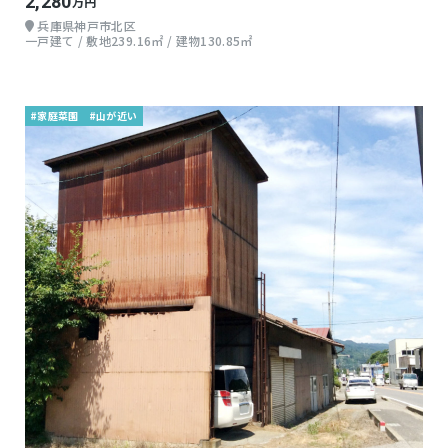
2,280
万円
兵庫県神戸市北区
一戸建て / 敷地239.16㎡ / 建物130.85㎡
#家庭菜園
#山が近い