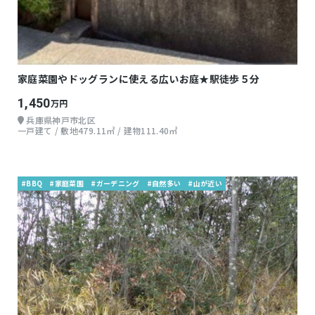
家庭菜園やドッグランに使える広いお庭★駅徒歩５分
1,450
万円
兵庫県神戸市北区
一戸建て / 敷地479.11㎡ / 建物111.40㎡
#BBQ
#家庭菜園
#ガーデニング
#自然多い
#山が近い