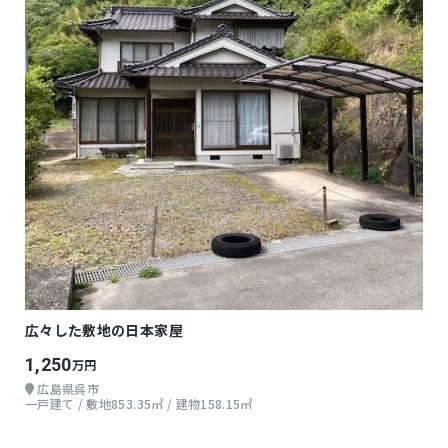
広々した敷地の日本家屋
1,250
万円
広島県呉市
一戸建て / 敷地853.35㎡ / 建物158.15㎡