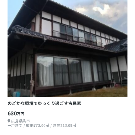
のどかな環境でゆっくり過ごす古民家
630
万円
広島県呉市
一戸建て / 敷地773.00㎡ / 建物213.09㎡