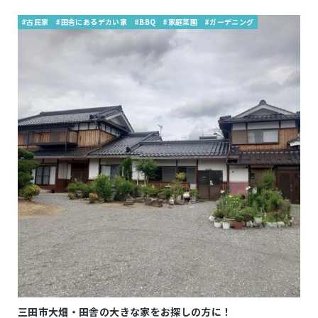
#古民家
#田舎にあるデカい家
#BBQ
#家庭菜園
#ガーデニング
三田市大畑・田舎の大きな家をお探しの方に！