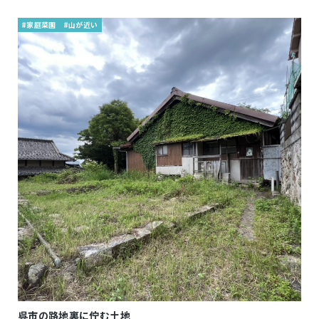
#家庭菜園
#山が近い
呉市の路地裏に佇む土地