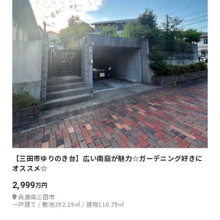
【三田市ゆりのき台】広い南庭が魅力☆ガーデニング好きに
オススメ☆
2,999
万円
兵庫県三田市
一戸建て / 敷地292.19㎡ / 建物110.79㎡