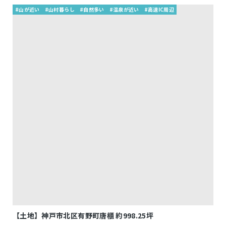
#山が近い
#山村暮らし
#自然多い
#温泉が近い
#高速IC周辺
【土地】神戸市北区有野町唐櫃 約998.25坪