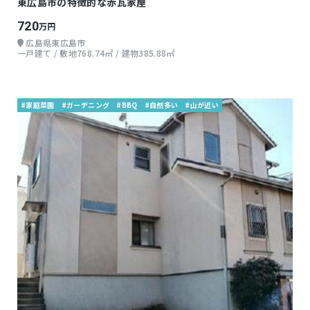
東広島市の特徴的な赤瓦家屋
720
万円
広島県東広島市
一戸建て / 敷地768.74㎡ / 建物385.88㎡
#家庭菜園
#ガーデニング
#BBQ
#自然多い
#山が近い