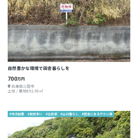
自然豊かな環境で田舎暮らしを
700
万円
兵庫県三田市
土地 / 敷地892.00㎡
#地方起業
#自然多い
#古民家
#山村暮らし
#田舎にあるデカい家