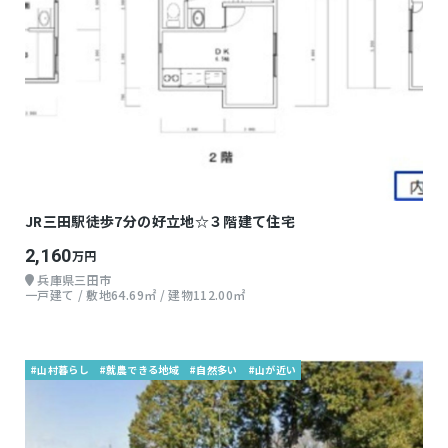
JR三田駅徒歩7分の好立地☆３階建て住宅
2,160
万円
兵庫県三田市
一戸建て / 敷地64.69㎡ / 建物112.00㎡
#山村暮らし
#就農できる地域
#自然多い
#山が近い