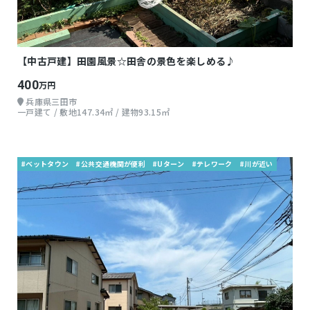
【中古戸建】田園風景☆田舎の景色を楽しめる♪
400
万円
兵庫県三田市
一戸建て / 敷地147.34㎡ / 建物93.15㎡
#ベットタウン
#公共交通機関が便利
#Uターン
#テレワーク
#川が近い