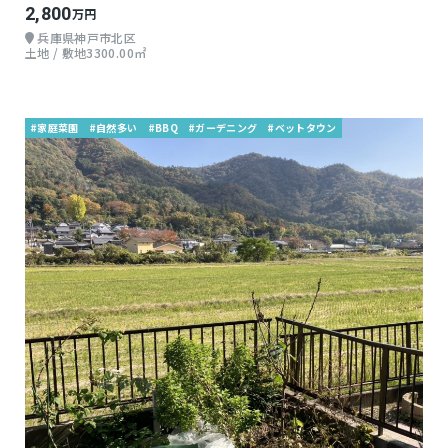
2,800
万円
兵庫県神戸市北区
土地 / 敷地3300.00㎡
#家庭菜園
#自然多い
#BBQ
#ガーデニング
#ベットタウン