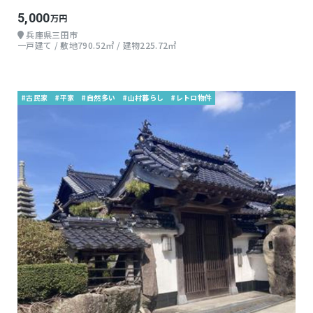
5,000
万円
兵庫県三田市
一戸建て / 敷地790.52㎡ / 建物225.72㎡
#古民家
#平家
#自然多い
#山村暮らし
#レトロ物件