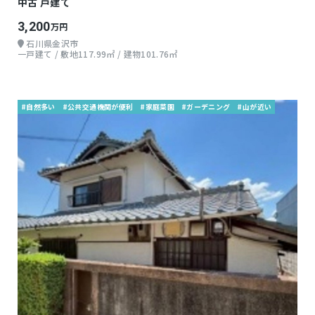
中古 戸建て
3,200
万円
石川県金沢市
一戸建て / 敷地117.99㎡ / 建物101.76㎡
#自然多い
#公共交通機関が便利
#家庭菜園
#ガーデニング
#山が近い