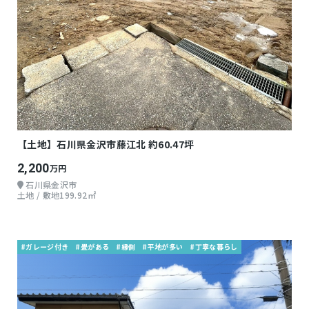
【土地】石川県金沢市藤江北 約60.47坪
2,200
万円
石川県金沢市
土地 / 敷地199.92㎡
#ガレージ付き
#畳がある
#縁側
#平地が多い
#丁寧な暮らし