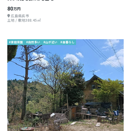
80
万円
広島県呉市
土地 / 敷地388.45㎡
#家庭菜園
#自然多い
#山が近い
#森暮らし