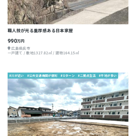
職人技が光る重厚感ある日本家屋
990
万円
広島県呉市
一戸建て / 敷地1327.82㎡ / 建物164.15㎡
#川が近い
#公共交通機関が便利
#Uターン
#二拠点生活
#平地が多い