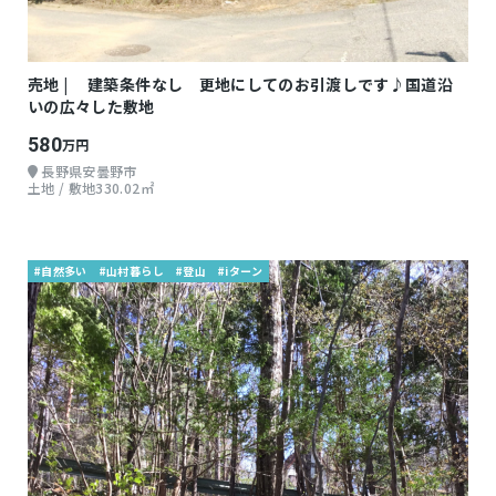
売地 | 建築条件なし 更地にしてのお引渡しです♪国道沿
いの広々した敷地
580
万円
長野県安曇野市
土地 / 敷地330.02㎡
#自然多い
#山村暮らし
#登山
#iターン