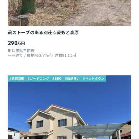
薪ストーブのある別荘☆愛もと高原
290
万円
兵庫県三田市
一戸建て / 敷地462.77㎡ / 建物91.11㎡
#家庭菜園
#ガーデニング
#BBQ
#自然多い
#ベットタウン