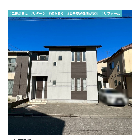
#二拠点生活
#Uターン
#畳がある
#公共交通機関が便利
#リフォーム