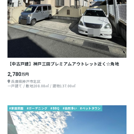
【中古戸建】神戸三田プレミアムアウトレット近く☆角地
2,780
万円
兵庫県神戸市北区
一戸建て / 敷地208.08㎡ / 建物137.00㎡
#家庭菜園
#ガーデニング
#BBQ
#自然多い
#ベットタウン