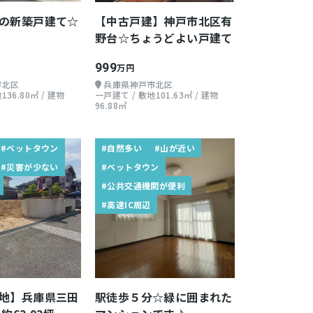
の新築戸建て☆
【中古戸建】神戸市北区有
野台☆ちょうどよい戸建て
999
万円
市北区
兵庫県神戸市北区
136.80㎡ / 建物
一戸建て / 敷地101.63㎡ / 建物
96.88㎡
#ベットタウン
#自然多い
#山が近い
#災害が少ない
#ベットタウン
#公共交通機関が便利
#高速IC周辺
地】兵庫県三田
駅徒歩５分☆緑に囲まれた