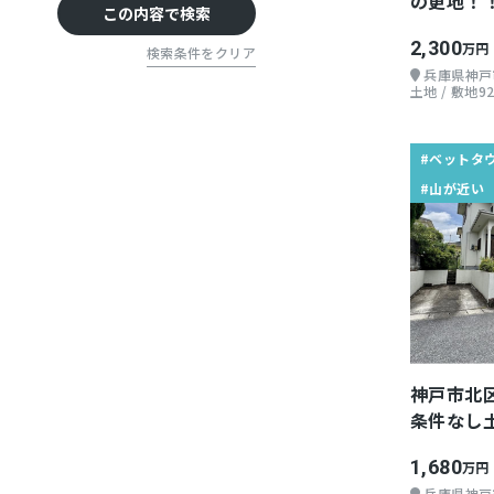
の更地！
高速IC周辺
この内容で検索
2,300
万円
検索条件をクリア
兵庫県神戸
土地 / 敷地92
#ベットタ
#山が近い
神戸市北
条件なし
1,680
万円
兵庫県神戸