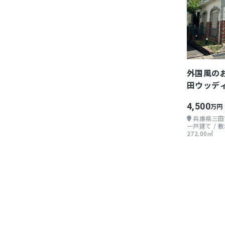
外国風の
田ウッデ
台～
4,500
万円
兵庫県三田
一戸建て / 敷地
272.00㎡