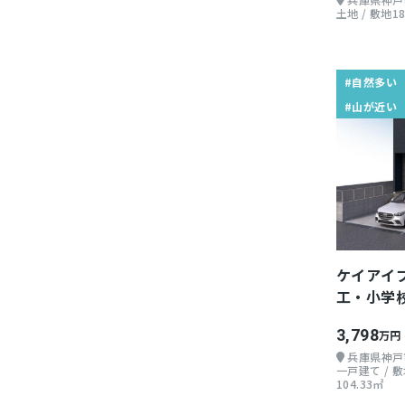
土地 / 敷地18
#自然多い
#山が近い
ケイアイ
工・小学
戸建て
3,798
万円
兵庫県神戸
一戸建て / 敷地
104.33㎡