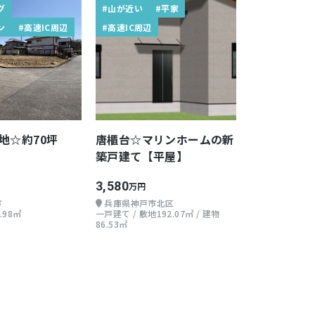
グ
#山が近い
#平家
ン
#高速IC周辺
#高速IC周辺
地☆約70坪
唐櫃台☆マリンホームの新
築戸建て【平屋】
3,580
万円
市
兵庫県神戸市北区
.98㎡
一戸建て / 敷地192.07㎡ / 建物
86.53㎡