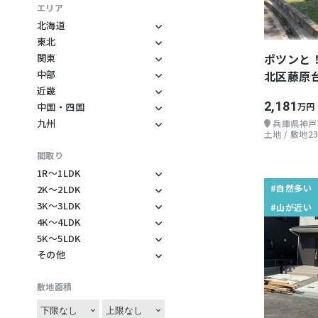
釣り
コワーキング
古民家
エリア
カヤック
ノマドワーカー
平家
北海道
北海道
東北
ジェットスキー
フリーランス
ログハウス
秋田県
ポツンと
関東
登山
地方起業
ウッドデッキ
神奈川県
岩手県
中部
北区藤原台
スキー・スノーボー
自然多い
レトロ物件
長野県
千葉県
近畿
ド
山が近い
デザイナーズ物件
兵庫県
静岡県
2,181
中国・四国
万円
ゴルフ
愛媛県
海が近い
モダン
滋賀県
九州
山梨県
兵庫県神戸
マウンテンバイク
宮崎県
土地 / 敷地23
岡山県
川が近い
団地
三重県
岐阜県
天体観測
鹿児島県
間取り
広島県
湖が近い
リゾートマンション
大阪府
石川県
野鳥
大分県
1R〜1LDK
水が美味しい
お店ができる
愛知県
1R
BBQ
#自然多い
2K〜2LDK
森暮らし
バリアフリー
2K
1K
3K〜3LDK
農場
#山が近い
山村暮らし
二世帯住宅
3K
2DK
4K〜4LDK
1DK
家庭菜園
4K
島暮らし
田舎にあるデカい家
3DK
5K〜5LDK
2LK
1LDK
ガーデニング
5K
4DK
その他
丁寧な暮らし
敷地内に山がある
3LK
2LDK
1SDK
造園
その他
5DK
4LK
二拠点生活
田畑付き
3LDK
2SDK
1SLDK
野遊び
敷地面積
5LK
4LDK
就農できる地域
庭に大きな木がある
3SK
2SLDK
観光
5LDK
4SDK
地域活動
井戸水利用可
3SDK