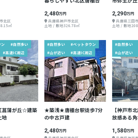
！
暮らしやすい北区唐櫃台
市弥生が丘 
2,480
2,290
万円
万円
市北区
兵庫県神戸市北区
兵庫県三田
8.15㎡
土地 / 敷地326.78㎡
土地 / 敷地208
ウン
#自然多い
#自然多い
#ベットタウン
#自然多い
#高速IC周辺
#山が近い
#高速IC周辺
#山が近い
区菖蒲が丘☆建築
★築浅★唐櫃台駅徒歩7分
【神戸市北
土地
の中古戸建
放感ある角
2,480
1,580
万円
万円
市北区
兵庫県神戸市北区
兵庫県神戸