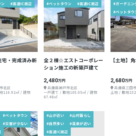
ウン
#高速IC周辺
#ベットタウン
#高速IC周辺
#ガーデニン
#ベットタウ
住宅・完成済み新
全２棟☆エストコーポレー
【土地】角
ション施工の新築戸建て
2,480
2,680
万円
万円
市北区
兵庫県神戸市北区
兵庫県三田
116.92㎡ / 建物
一戸建て / 敷地105.05㎡ / 建物
土地 / 敷地232
87.48㎡
#ベットタウン
#山が近い
#山村暮らし
#災害が少ない
#自然多い
#温泉が近い
辺
#高速IC周辺