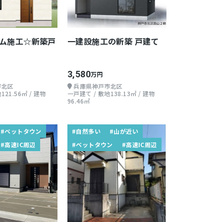
ム施工☆新築戸
一建設施工の新築 戸建て
3,580
万円
市北区
兵庫県神戸市北区
121.56㎡ / 建物
一戸建て / 敷地138.13㎡ / 建物
96.46㎡
#ベットタウン
#自然多い
#山が近い
#高速IC周辺
#ベットタウン
#高速IC周辺