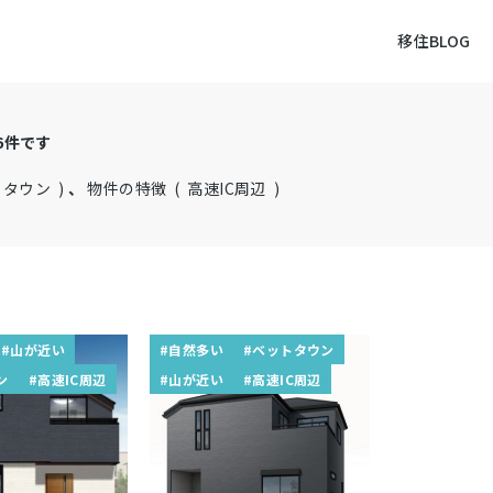
移住BLOG
6
件です
タウン )
、
物件の特徴 ( 高速IC周辺 )
#山が近い
#自然多い
#ベットタウン
ン
#高速IC周辺
#山が近い
#高速IC周辺