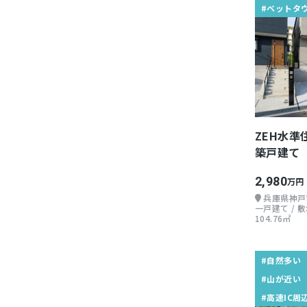
#ベットタ
ZEH水準
築戸建て
2,980
万円
兵庫県神戸
一戸建て / 敷地
104.76㎡
#自然多い
#山が近い
#高速IC周