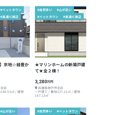
#ベットタウン
#自然多い
#山が近い
#高速IC周辺
#ベットタウン
#高速IC周辺
】京地☆緑豊か
★マリンホームの新築戸建
て★全２棟！
3,280
万円
市北区
兵庫県神戸市北区
188.53㎡ / 建物
一戸建て / 敷地137.21㎡ / 建物
107.13㎡
#山が近い
#自然多い
#ベットタウン