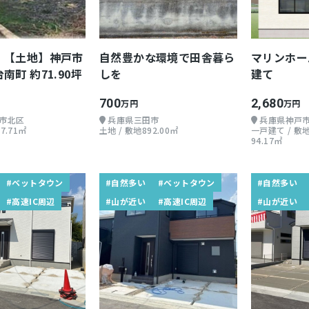
！【土地】神戸市
自然豊かな環境で田舎暮ら
マリンホー
南町 約71.90坪
しを
建て
700
2,680
万円
万円
市北区
兵庫県三田市
兵庫県神戸
7.71㎡
土地 / 敷地892.00㎡
一戸建て / 敷地
94.17㎡
#ベットタウン
#自然多い
#ベットタウン
#自然多い
#高速IC周辺
#山が近い
#高速IC周辺
#山が近い