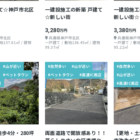
建て☆神戸市北区
一建設施工の新築 戸建て
一建設施工
☆新しい街
新しい街☆
3,280
3,380
万円
万円
市北区
兵庫県神戸市北区
兵庫県神戸
137.01㎡ / 建物
一戸建て / 敷地136.45㎡ / 建物
一戸建て / 敷地
99.37㎡
95.22㎡
#山が近い
#自然多い
#山が近い
#自然多い
#ベットタウン
#ベットタウン
#高速IC周辺
#山が近い
辺
#高速IC周辺
歩4分・280坪
両面道路で開放感あり！！
【更地・土