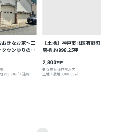
おおきなお家～三
【土地】神戸市北区有野町
ィタウンゆりのき
唐櫃 約998.25坪
2,800
万円
市
兵庫県神戸市北区
299.00㎡ / 建物
土地 / 敷地3300.00㎡