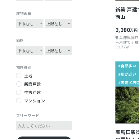
グルメ
5SDK
4SLDK
温泉が近い
ハンモック
3SLDK
新築 戸
サイクリング
5SLDK
建物面積
ベットタウン
畳がある
西山
温泉巡り
自給自足
五右衛門風呂
陶芸・工芸
3,380
万円
祭り好き
土間
バス釣り
兵庫県神戸
伝統行事
ガレージ付き
価格
一戸建て / 敷地
99.77㎡
iターン
縁側
jターン
花火が見える
Uターン
雪景色
#自然多い
物件種別
雨が少ない地域
絶景が見える
#川が近い
土地
歴史的建造物が近い
富士山が見える
#高速IC周
新築戸建
災害が少ない
電車が複数使える
中古戸建
老後住みやすい
公共交通機関が便利
マンション
酒所
リフォーム
リノベーション
フリーワード
琵琶湖が近い
有馬口駅徒
平地が多い