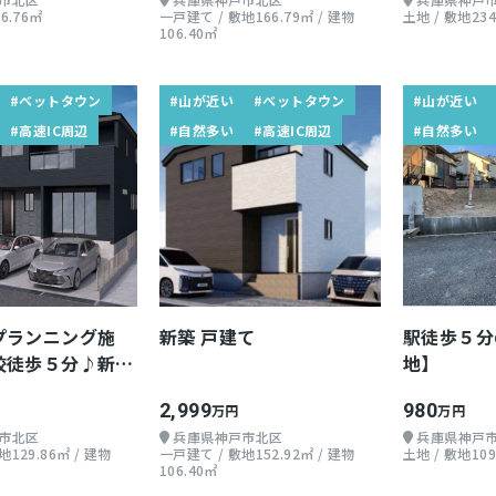
6.76㎡
一戸建て / 敷地166.79㎡ / 建物
土地 / 敷地234
106.40㎡
#ベットタウン
#山が近い
#ベットタウン
#山が近い
#高速IC周辺
#自然多い
#高速IC周辺
#自然多い
プランニング施
新築 戸建て
駅徒歩５分
校徒歩５分♪新築
地】
2,999
980
万円
万円
市北区
兵庫県神戸市北区
兵庫県神戸
129.86㎡ / 建物
一戸建て / 敷地152.92㎡ / 建物
土地 / 敷地109
106.40㎡