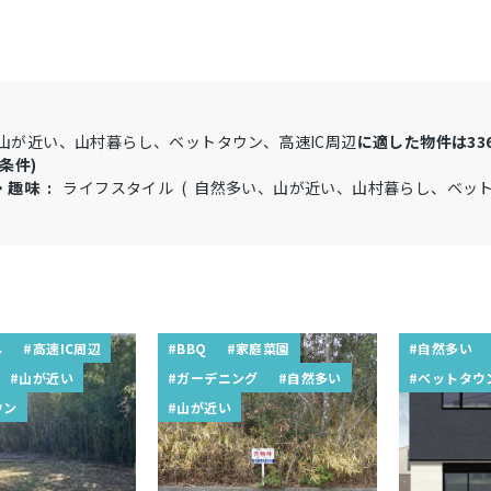
山が近い、山村暮らし、ベットタウン、高速IC周辺
に適した物件は
33
条件)
・趣味 :
ライフスタイル ( 自然多い、山が近い、山村暮らし、ベット
し
#高速IC周辺
#BBQ
#家庭菜園
#自然多い
#山が近い
#ガーデニング
#自然多い
#ベットタウ
ウン
#山が近い