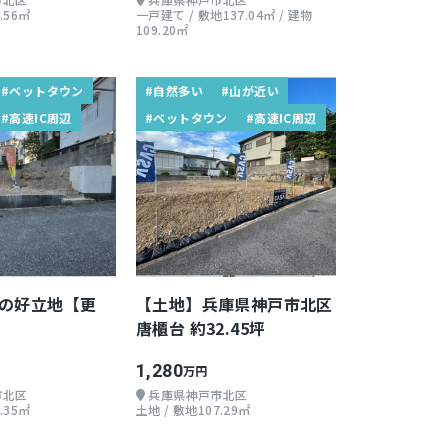
.56㎡
一戸建て / 敷地137.04㎡ / 建物
109.20㎡
#ベットタウン
#自然多い
#山が近い
#高速IC周辺
#ベットタウン
#高速IC周辺
の好立地【更
【土地】兵庫県神戸市北区
唐櫃台 約32.45坪
1,280
万円
市北区
兵庫県神戸市北区
.35㎡
土地 / 敷地107.29㎡