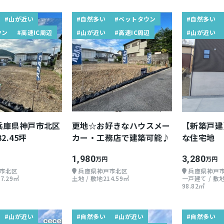
#山が近い
#自然多い
#ベットタウン
#自然多い
ウン
#高速IC周辺
#山が近い
#高速IC周辺
#山が近い
兵庫県神戸市北区
更地☆お好きなハウスメー
【新築戸建
2.45坪
カー・工務店で建築可能♪
な住宅地
1,980
3,280
万円
万円
市北区
兵庫県神戸市北区
兵庫県神戸
7.29㎡
土地 / 敷地214.59㎡
一戸建て / 敷地
98.82㎡
#山が近い
#自然多い
#山が近い
#自然多い