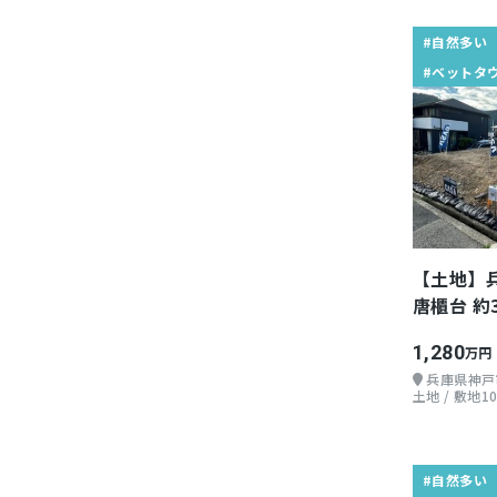
#自然多い
#ベットタ
【土地】
唐櫃台 約3
1,280
万円
兵庫県神戸
土地 / 敷地10
#自然多い