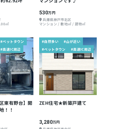
約62.92坪
マンションです♪
530
万円
市
兵庫県神戸市北区
.00㎡
マンション / 敷地㎡ / 建物㎡
#ベットタウン
#自然多い
#山が近い
#高速IC周辺
#ベットタウン
#高速IC周辺
区東有野台】開
ZEH住宅★新築戸建て
地！！
3,280
万円
市北区
兵庫県神戸市北区