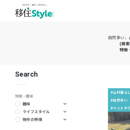
自然多い、
(検索
特徴
Search
#山村暮ら
特徴・趣味
#自然多い
趣味
#ベットタ
キャンプ
ライフスタイル
サーフィン
テレワーク
物件の特徴
ダイビング
ワーケーション
暖炉のある家