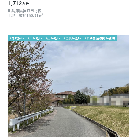
1,712
万円
兵庫県神戸市北区
土地 / 敷地150.91㎡
#自然多い
#川が近い
#山が近い
#温泉が近い
#公共交通機関が便利