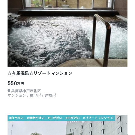
☆有馬温泉☆リゾートマンション
550
万円
兵庫県神戸市北区
マンション / 敷地㎡ / 建物㎡
#自然多い
#温泉が近い
#山が近い
#川が近い
#リゾートマンション