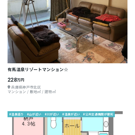
有馬温泉リゾートマンション☆
228
万円
兵庫県神戸市北区
マンション / 敷地㎡ / 建物㎡
#温泉巡り
#山が近い
#川が近い
#温泉が近い
#公共交通機関が便利