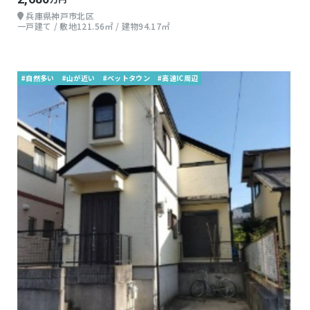
兵庫県神戸市北区
一戸建て / 敷地121.56㎡ / 建物94.17㎡
#自然多い
#山が近い
#ベットタウン
#高速IC周辺