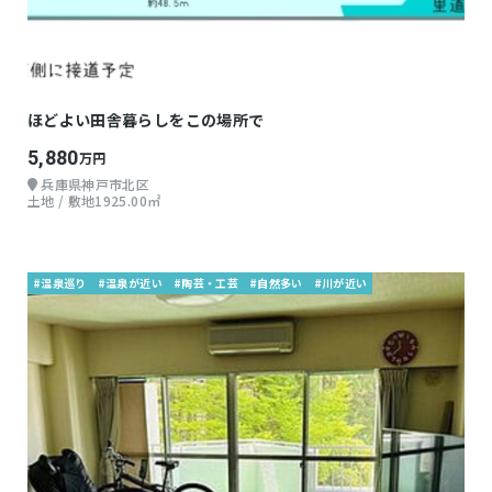
ほどよい田舎暮らしをこの場所で
5,880
万円
兵庫県神戸市北区
土地 / 敷地1925.00㎡
#温泉巡り
#温泉が近い
#陶芸・工芸
#自然多い
#川が近い