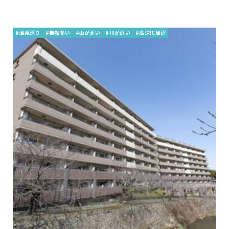
#温泉巡り
#自然多い
#山が近い
#川が近い
#高速IC周辺