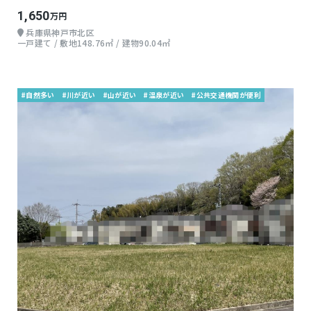
1,650
万円
兵庫県神戸市北区
一戸建て / 敷地148.76㎡ / 建物90.04㎡
#自然多い
#川が近い
#山が近い
#温泉が近い
#公共交通機関が便利