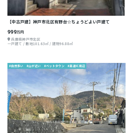
【中古戸建】神戸市北区有野台☆ちょうどよい戸建て
999
万円
兵庫県神戸市北区
一戸建て / 敷地101.63㎡ / 建物96.88㎡
#自然多い
#山が近い
#ベットタウン
#高速IC周辺