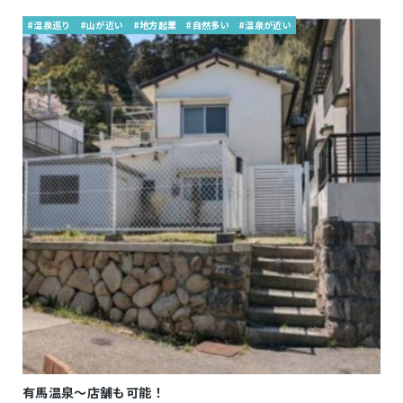
#温泉巡り
#山が近い
#地方起業
#自然多い
#温泉が近い
有馬温泉～店舗も可能！