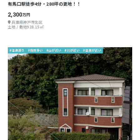
有馬口駅徒歩4分・280坪の更地！！
2,300
万円
兵庫県神戸市北区
土地 / 敷地928.15㎡
#温泉巡り
#自然多い
#山が近い
#川が近い
#温泉が近い