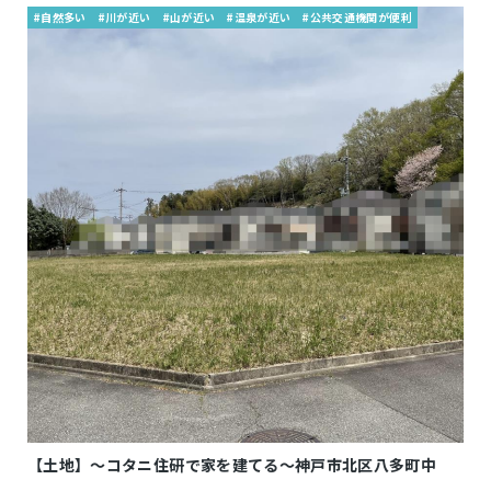
#自然多い
#川が近い
#山が近い
#温泉が近い
#公共交通機関が便利
【土地】～コタニ住研で家を建てる～神戸市北区八多町中