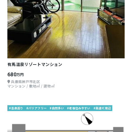
有馬温泉リゾートマンション
680
万円
兵庫県神戸市北区
マンション / 敷地㎡ / 建物㎡
#温泉巡り
#バリアフリー
#自然多い
#老後住みやすい
#高速IC周辺