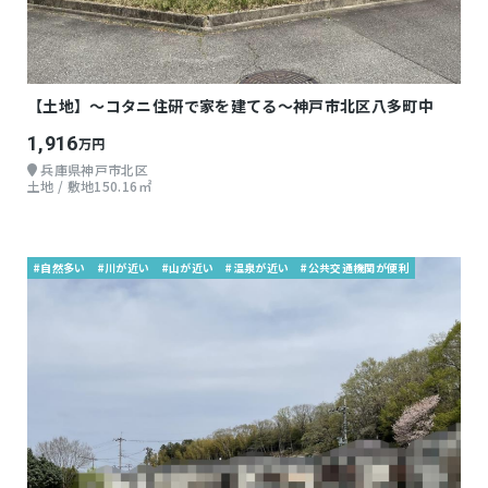
【土地】～コタニ住研で家を建てる～神戸市北区八多町中
1,916
万円
兵庫県神戸市北区
土地 / 敷地150.16㎡
#自然多い
#川が近い
#山が近い
#温泉が近い
#公共交通機関が便利