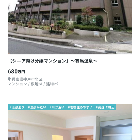
【シニア向け分譲マンション】～有馬温泉～
680
万円
兵庫県神戸市北区
マンション / 敷地㎡ / 建物㎡
#温泉巡り
#温泉が近い
#川が近い
#老後住みやすい
#高速IC周辺