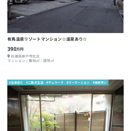
有馬温泉リゾートマンション☆温泉あり☆
390
万円
兵庫県神戸市北区
マンション / 敷地㎡ / 建物㎡
#温泉巡り
#二拠点生活
#テレワーク
#ワーケーション
#自然多い