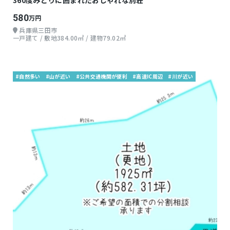
360度みどりに囲まれたおしゃれな別荘
580
万円
兵庫県三田市
一戸建て / 敷地384.00㎡ / 建物79.02㎡
#自然多い
#山が近い
#公共交通機関が便利
#高速IC周辺
#川が近い