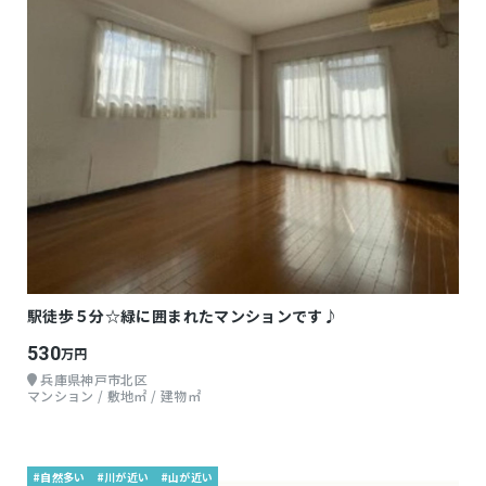
駅徒歩５分☆緑に囲まれたマンションです♪
530
万円
兵庫県神戸市北区
マンション / 敷地㎡ / 建物㎡
#自然多い
#川が近い
#山が近い