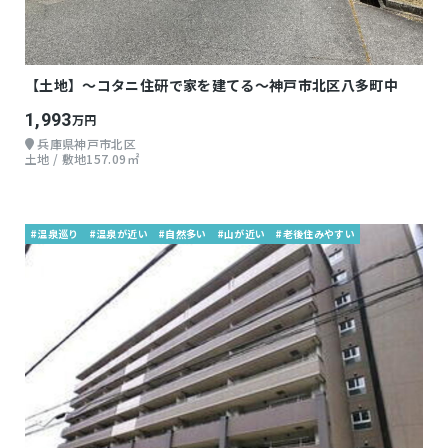
【土地】～コタニ住研で家を建てる～神戸市北区八多町中
1,993
万円
兵庫県神戸市北区
土地 / 敷地157.09㎡
#温泉巡り
#温泉が近い
#自然多い
#山が近い
#老後住みやすい