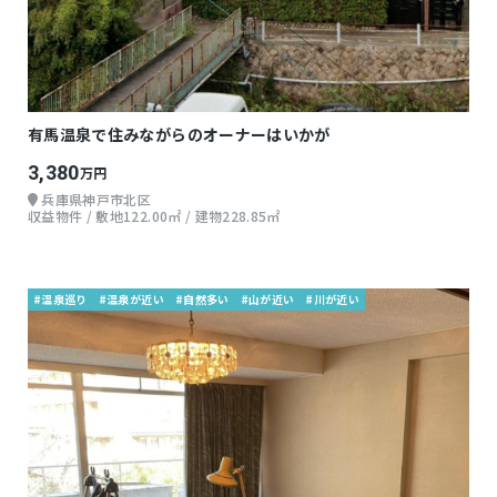
有馬温泉で住みながらのオーナーはいかが
3,380
万円
兵庫県神戸市北区
収益物件 / 敷地122.00㎡ / 建物228.85㎡
#温泉巡り
#温泉が近い
#自然多い
#山が近い
#川が近い