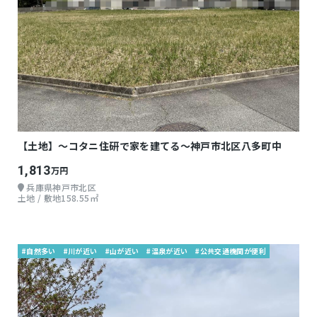
【土地】～コタニ住研で家を建てる～神戸市北区八多町中
1,813
万円
兵庫県神戸市北区
土地 / 敷地158.55㎡
#自然多い
#川が近い
#山が近い
#温泉が近い
#公共交通機関が便利