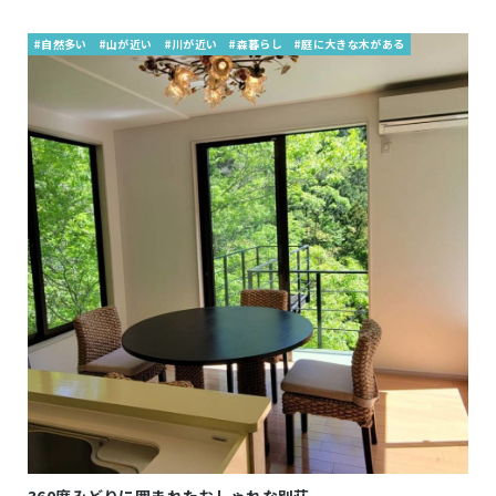
#自然多い
#山が近い
#川が近い
#森暮らし
#庭に大きな木がある