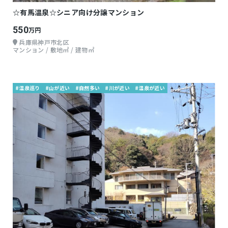
☆有馬温泉☆シニア向け分譲マンション
550
万円
兵庫県神戸市北区
マンション / 敷地㎡ / 建物㎡
#温泉巡り
#山が近い
#自然多い
#川が近い
#温泉が近い