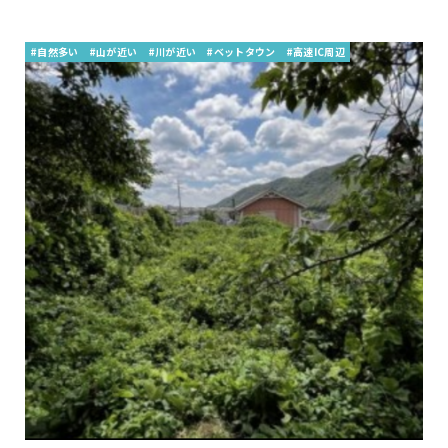
#自然多い
#山が近い
#川が近い
#ベットタウン
#高速IC周辺