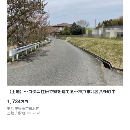
【土地】～コタニ住研で家を建てる～神戸市北区八多町中
1,734
万円
兵庫県神戸市北区
土地 / 敷地160.25㎡