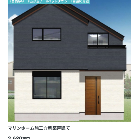
#自然多い
#山が近い
#ベットタウン
#高速IC周辺
マリンホーム施工☆新築戸建て
2,680
万円