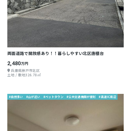
両面道路で開放感あり！！暮らしやすい北区唐櫃台
2,480
万円
兵庫県神戸市北区
土地 / 敷地326.78㎡
#自然多い
#山が近い
#ベットタウン
#公共交通機関が便利
#高速IC周辺