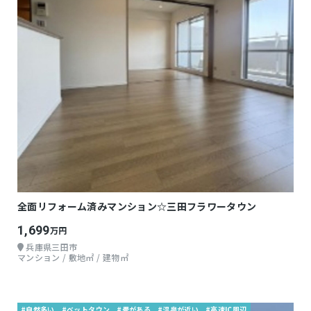
全面リフォーム済みマンション☆三田フラワータウン
1,699
万円
兵庫県三田市
マンション / 敷地㎡ / 建物㎡
#自然多い
#ベットタウン
#畳がある
#温泉が近い
#高速IC周辺