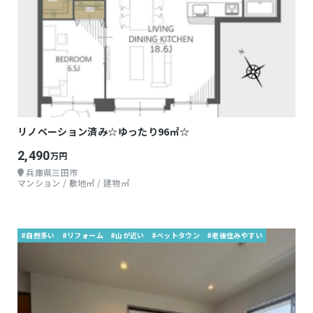
リノベーション済み☆ゆったり96㎡☆
2,490
万円
兵庫県三田市
マンション / 敷地㎡ / 建物㎡
#自然多い
#リフォーム
#山が近い
#ベットタウン
#老後住みやすい