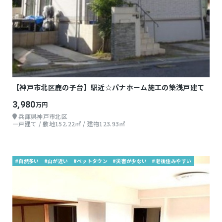
【神戸市北区鹿の子台】駅近☆パナホーム施工の築浅戸建て
3,980
万円
兵庫県神戸市北区
一戸建て / 敷地152.22㎡ / 建物123.93㎡
#自然多い
#山が近い
#ベットタウン
#災害が少ない
#老後住みやすい