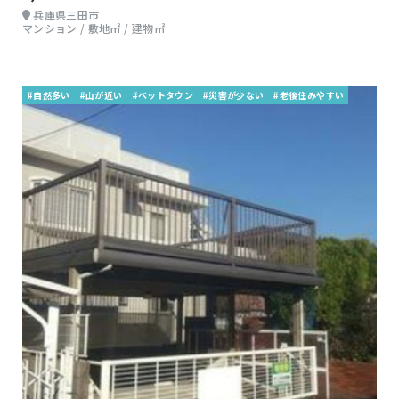
兵庫県三田市
マンション / 敷地㎡ / 建物㎡
#自然多い
#山が近い
#ベットタウン
#災害が少ない
#老後住みやすい