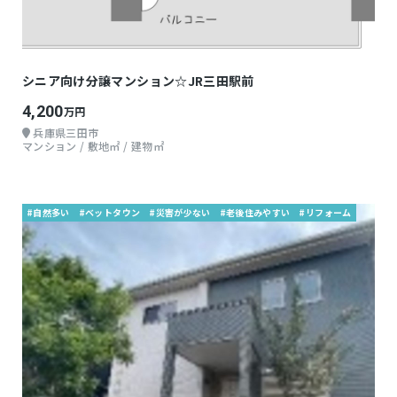
シニア向け分譲マンション☆JR三田駅前
4,200
万円
兵庫県三田市
マンション / 敷地㎡ / 建物㎡
#自然多い
#ベットタウン
#災害が少ない
#老後住みやすい
#リフォーム