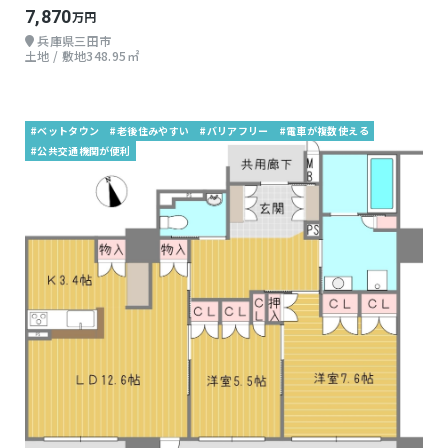
7,870
万円
兵庫県三田市
土地 / 敷地348.95㎡
#ベットタウン
#老後住みやすい
#バリアフリー
#電車が複数使える
#公共交通機関が便利