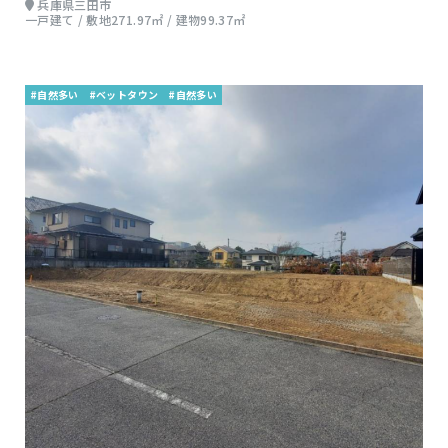
兵庫県三田市
一戸建て / 敷地271.97㎡ / 建物99.37㎡
#自然多い
#ベットタウン
#自然多い