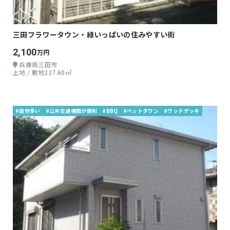
三田フラワータウン・緑いっぱいの住みやすい街
2,100
万円
兵庫県三田市
土地 / 敷地237.60㎡
#自然多い
#公共交通機関が便利
#BBQ
#ベットタウン
#ウッドデッキ