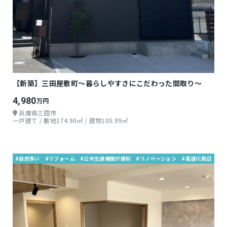
【新築】三田屋敷町～暮らしやすさにこだわった間取り～
4,980
万円
兵庫県三田市
一戸建て / 敷地174.90㎡ / 建物105.99㎡
#自然多い
#リフォーム
#公共交通機関が便利
#リノベーション
#高速IC周辺