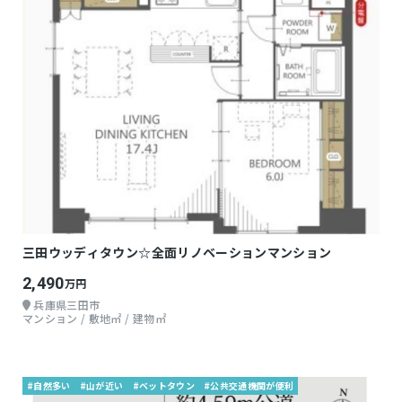
三田ウッディタウン☆全面リノベーションマンション
2,490
万円
兵庫県三田市
マンション / 敷地㎡ / 建物㎡
#自然多い
#山が近い
#ベットタウン
#公共交通機関が便利