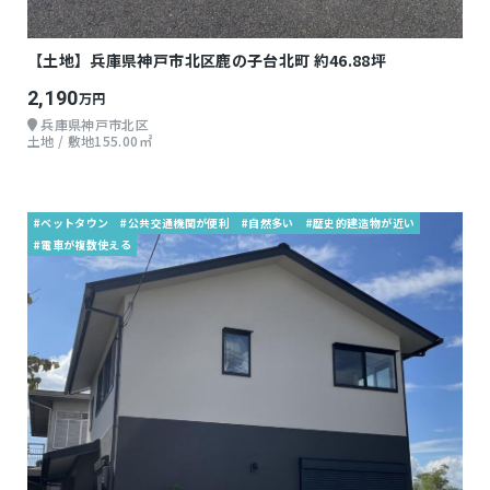
【土地】兵庫県神戸市北区鹿の子台北町 約46.88坪
2,190
万円
兵庫県神戸市北区
土地 / 敷地155.00㎡
#ベットタウン
#公共交通機関が便利
#自然多い
#歴史的建造物が近い
#電車が複数使える