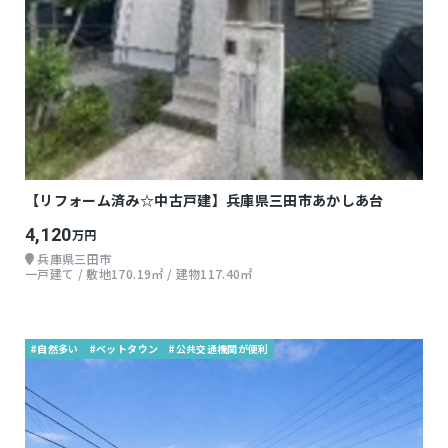
【リフォーム済み☆中古戸建】兵庫県三田市あかしあ台
4,120
万円
兵庫県三田市
一戸建て / 敷地170.19㎡ / 建物117.40㎡
#自然多い
#ベットタウン
#公共交通機関が便利