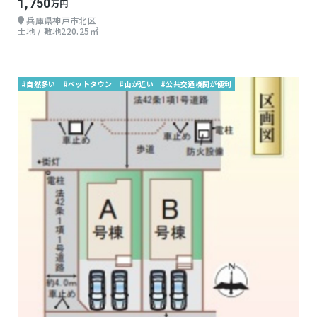
1,750
万円
兵庫県神戸市北区
土地 / 敷地220.25㎡
#自然多い
#ベットタウン
#山が近い
#公共交通機関が便利