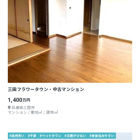
三田フラワータウン・中古マンション
1,400
万円
兵庫県三田市
マンション / 敷地㎡ / 建物㎡
#自然多い
#平家
#ベットタウン
#災害が少ない
#老後住みやすい