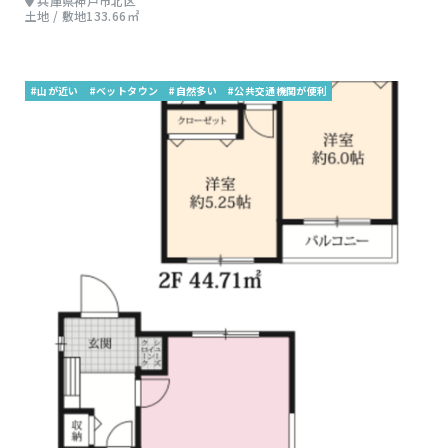
兵庫県神戸市北区
土地 / 敷地133.66㎡
#山が近い
#ベットタウン
#自然多い
#公共交通機関が便利