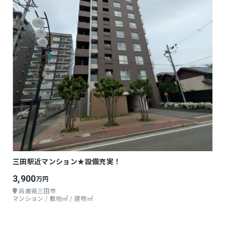
三田駅近マンション★設備充実！
3,900
万円
兵庫県三田市
マンション / 敷地㎡ / 建物㎡