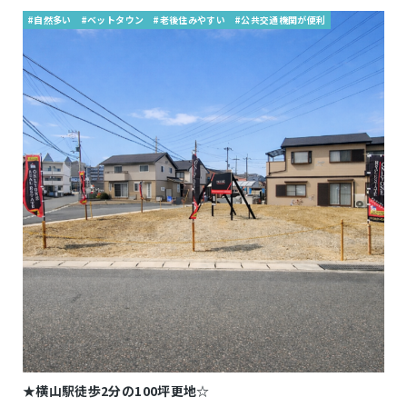
#自然多い
#ベットタウン
#老後住みやすい
#公共交通機関が便利
★横山駅徒歩2分の100坪更地☆