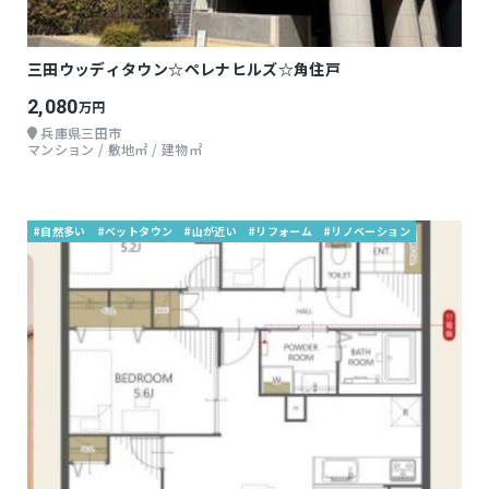
三田ウッディタウン☆ペレナヒルズ☆角住戸
2,080
万円
兵庫県三田市
マンション / 敷地㎡ / 建物㎡
#自然多い
#ベットタウン
#山が近い
#リフォーム
#リノベーション