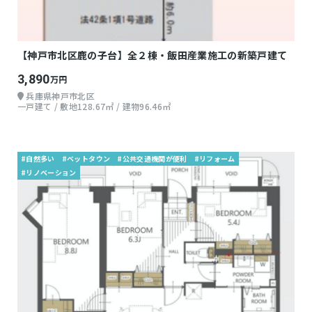
【神戸市北区鹿の子台】全２棟・飯田産業施工の新築戸建て
3,890
万円
兵庫県神戸市北区
一戸建て / 敷地128.67㎡ / 建物96.46㎡
#自然多い
#ベットタウン
#公共交通機関が便利
#リフォーム
#リノベーション