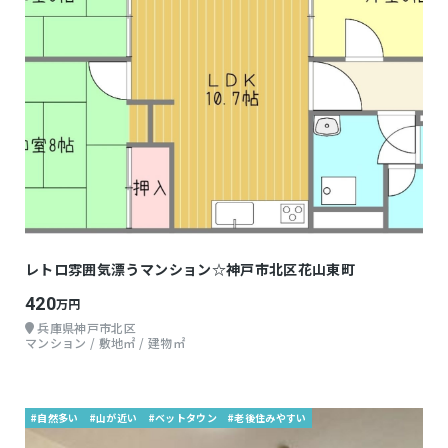
レトロ雰囲気漂うマンション☆神戸市北区花山東町
420
万円
兵庫県神戸市北区
マンション / 敷地㎡ / 建物㎡
#自然多い
#山が近い
#ベットタウン
#老後住みやすい