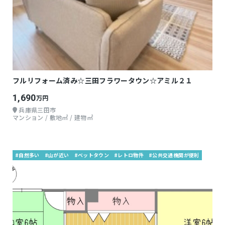
フルリフォーム済み☆三田フラワータウン☆アミル２１
1,690
万円
兵庫県三田市
マンション / 敷地㎡ / 建物㎡
#自然多い
#山が近い
#ベットタウン
#レトロ物件
#公共交通機関が便利