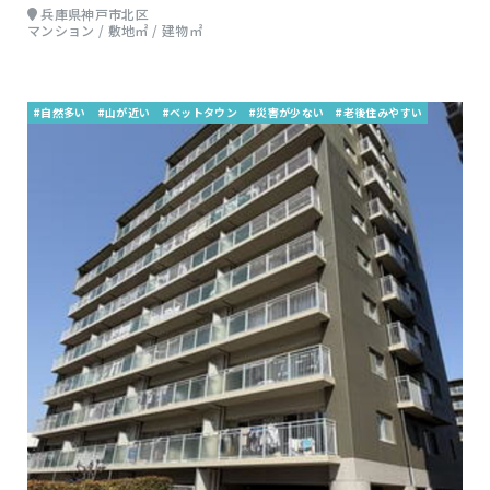
兵庫県神戸市北区
マンション / 敷地㎡ / 建物㎡
#自然多い
#山が近い
#ベットタウン
#災害が少ない
#老後住みやすい