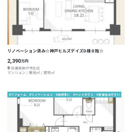
リノベーション済み☆神戸ヒルズデイズD棟８階☆
2,390
万円
兵庫県神戸市北区
マンション / 敷地㎡ / 建物㎡
#リフォーム
#リノベーション
#自然多い
#ベットタウン
#老後住みやすい