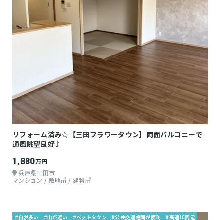
リフォーム済み☆【三田フラワータウン】両面バルコニーで
通風眺望良好♪
1,880
万円
兵庫県三田市
マンション / 敷地㎡ / 建物㎡
#自然多い
#山が近い
#ベットタウン
#公共交通機関が便利
#高速IC周辺