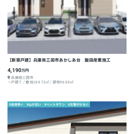
【新築戸建】兵庫県三田市あかしあ台 飯田産業施工
4,190
万円
兵庫県三田市
一戸建て / 敷地184.72㎡ / 建物96.88㎡
#自然多い
#山が近い
#ベットタウン
#災害が少ない