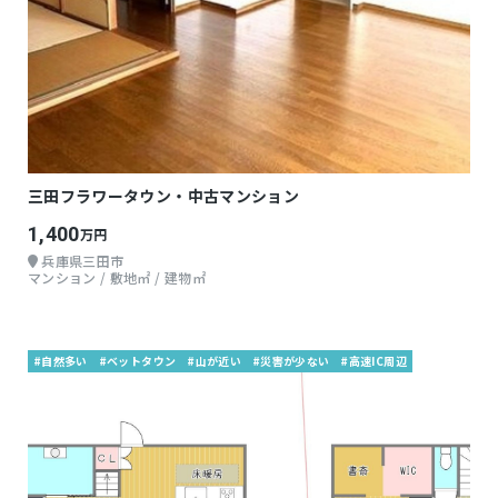
三田フラワータウン・中古マンション
1,400
万円
兵庫県三田市
マンション / 敷地㎡ / 建物㎡
#自然多い
#ベットタウン
#山が近い
#災害が少ない
#高速IC周辺