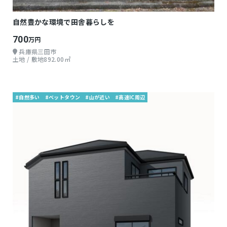
自然豊かな環境で田舎暮らしを
700
万円
兵庫県三田市
土地 / 敷地892.00㎡
#自然多い
#ベットタウン
#山が近い
#高速IC周辺