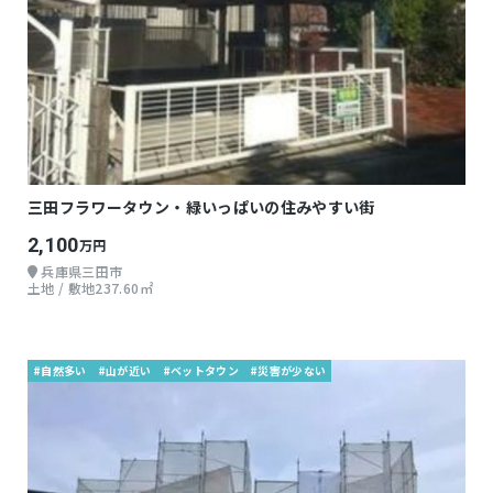
三田フラワータウン・緑いっぱいの住みやすい街
2,100
万円
兵庫県三田市
土地 / 敷地237.60㎡
#自然多い
#山が近い
#ベットタウン
#災害が少ない