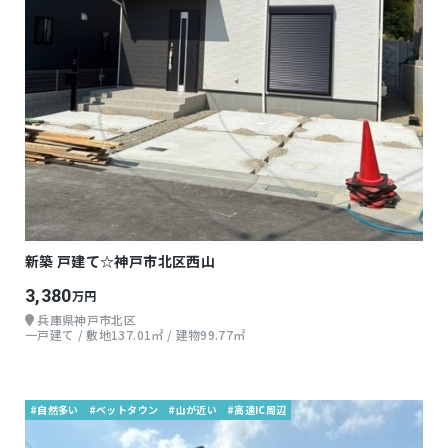
新築 戸建て☆神戸市北区西山
3,380
万円
兵庫県神戸市北区
一戸建て / 敷地137.01㎡ / 建物99.77㎡
#自然多い
#ベットタウン
#山が近い
#高速IC周辺