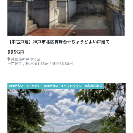
【中古戸建】神戸市北区有野台☆ちょうどよい戸建て
999
万円
兵庫県神戸市北区
一戸建て / 敷地101.63㎡ / 建物96.88㎡
#自然多い
#山が近い
#川が近い
#ベットタウン
#高速IC周辺