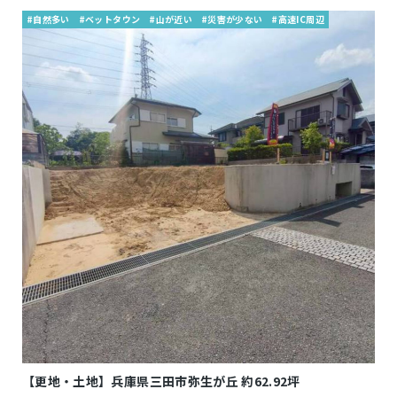
#自然多い
#ベットタウン
#山が近い
#災害が少ない
#高速IC周辺
【更地・土地】兵庫県三田市弥生が丘 約62.92坪