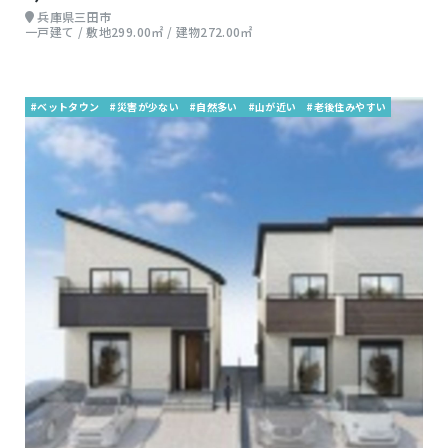
兵庫県三田市
一戸建て / 敷地299.00㎡ / 建物272.00㎡
#ベットタウン
#災害が少ない
#自然多い
#山が近い
#老後住みやすい