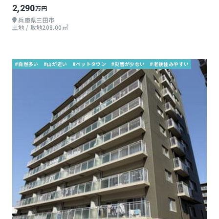
2,290
万円
兵庫県三田市
土地 / 敷地208.00㎡
#自然多い
#山が近い
#ベットタウン
#災害が少ない
#老後住みやすい