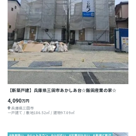
【新築戸建】兵庫県三田市あかしあ台☆飯田産業の家☆
4,090
万円
兵庫県三田市
一戸建て / 敷地186.52㎡ / 建物97.09㎡
#自然多い
#ベットタウン
#山が近い
#災害が少ない
#高速IC周辺