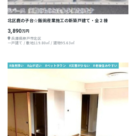
北区鹿の子台☆飯田産業施工の新築戸建て・全２棟
3,890
万円
兵庫県神戸市北区
一戸建て / 敷地119.80㎡ / 建物95.63㎡
#自然多い
#山が近い
#ベットタウン
#災害が少ない
#老後住みやすい