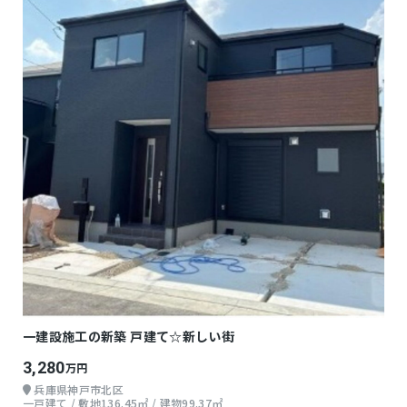
一建設施工の新築 戸建て☆新しい街
3,280
万円
兵庫県神戸市北区
一戸建て / 敷地136.45㎡ / 建物99.37㎡