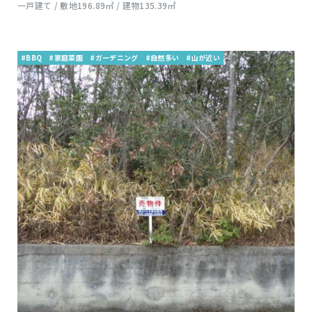
一戸建て / 敷地196.89㎡ / 建物135.39㎡
#BBQ
#家庭菜園
#ガーデニング
#自然多い
#山が近い