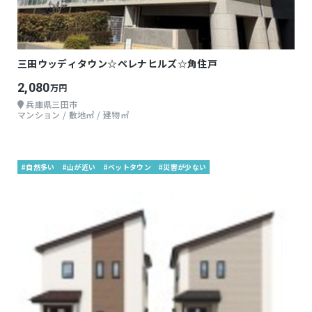
三田ウッディタウン☆ペレナヒルズ☆角住戸
2,080
万円
兵庫県三田市
マンション / 敷地㎡ / 建物㎡
#自然多い
#山が近い
#ベットタウン
#災害が少ない