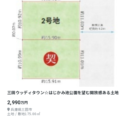
三田ウッディタウン☆はじかみ池公園を望む開放感ある土地
2,990
万円
兵庫県三田市
土地 / 敷地175.00㎡