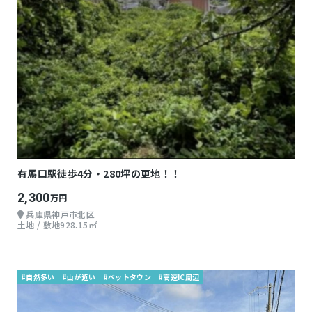
有馬口駅徒歩4分・280坪の更地！！
2,300
万円
兵庫県神戸市北区
土地 / 敷地928.15㎡
#自然多い
#山が近い
#ベットタウン
#高速IC周辺