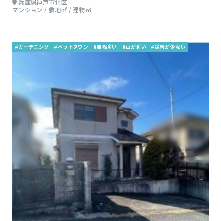
兵庫県神戸市北区
マンション / 敷地㎡ / 建物㎡
#ガーデニング
#ベットタウン
#自然多い
#山が近い
#災害が少ない