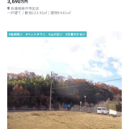
3,690
万円
兵庫県神戸市北区
一戸建て / 敷地123.92㎡ / 建物94.81㎡
#自然多い
#ベットタウン
#山が近い
#災害が少ない