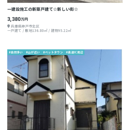
一建設施工の新築戸建て☆新しい街☆
3,380
万円
兵庫県神戸市北区
一戸建て / 敷地136.80㎡ / 建物95.22㎡
#自然多い
#山が近い
#ベットタウン
#高速IC周辺