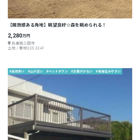
【開放感ある角地】眺望良好☆森を眺められる！
2,280
万円
兵庫県三田市
土地 / 敷地223.22㎡
#自然多い
#山が近い
#ベットタウン
#災害が少ない
#老後住みやすい