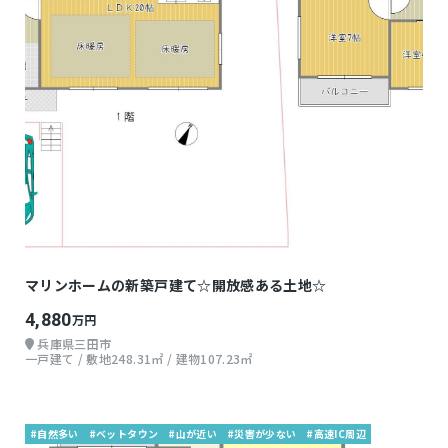
マリンホームの新築戸建て☆開放感ある土地☆
4,880
万円
兵庫県三田市
一戸建て / 敷地248.31㎡ / 建物107.23㎡
#自然多い
#ベットタウン
#山が近い
#災害が少ない
#高速IC周辺