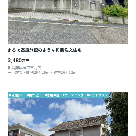
まるで高級旅館のような和風注文住宅
3,480
万円
兵庫県神戸市北区
一戸建て / 敷地264.26㎡ / 建物167.12㎡
#自然多い
#山が近い
#家庭菜園
#ガーデニング
#ベットタウン