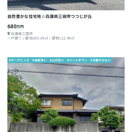
自然豊かな住宅地☆兵庫県三田市つつじが丘
680
万円
兵庫県三田市
一戸建て / 敷地205.65㎡ / 建物122.48㎡
#ガーデニング
#自然多い
#山が近い
#ベットタウン
#災害が少ない