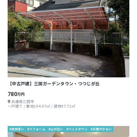
【中古戸建】三田ガーデンタウン・つつじが丘
780
万円
兵庫県三田市
一戸建て / 敷地194.07㎡ / 建物97.71㎡
#自然多い
#リフォーム
#山が近い
#ベットタウン
#災害が少ない