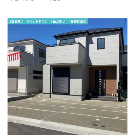
#自然多い
#ベットタウン
#山が近い
#高速IC周辺