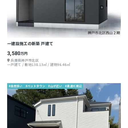
一建設施工の新築 戸建て
3,580
万円
兵庫県神戸市北区
一戸建て / 敷地138.13㎡ / 建物96.46㎡
#自然多い
#ベットタウン
#山が近い
#高速IC周辺