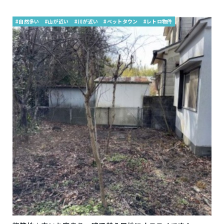
#自然多い
#山が近い
#川が近い
#ベットタウン
#レトロ物件