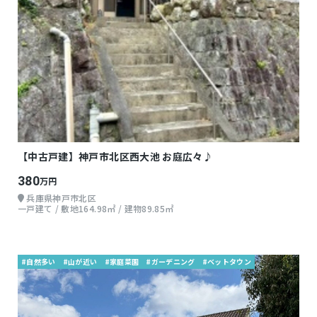
【中古戸建】神戸市北区西大池 お庭広々♪
380
万円
兵庫県神戸市北区
一戸建て / 敷地164.98㎡ / 建物89.85㎡
#自然多い
#山が近い
#家庭菜園
#ガーデニング
#ベットタウン