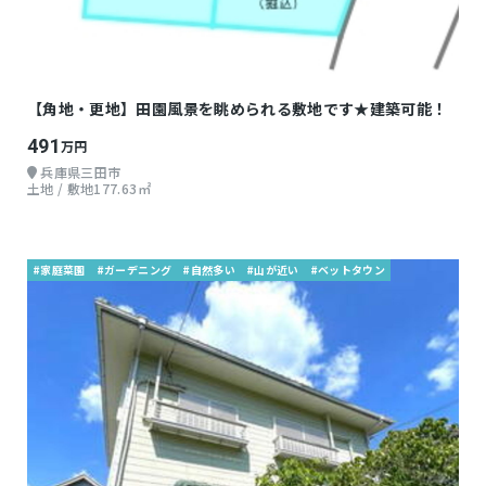
【角地・更地】田園風景を眺められる敷地です★建築可能！
491
万円
兵庫県三田市
土地 / 敷地177.63㎡
#家庭菜園
#ガーデニング
#自然多い
#山が近い
#ベットタウン