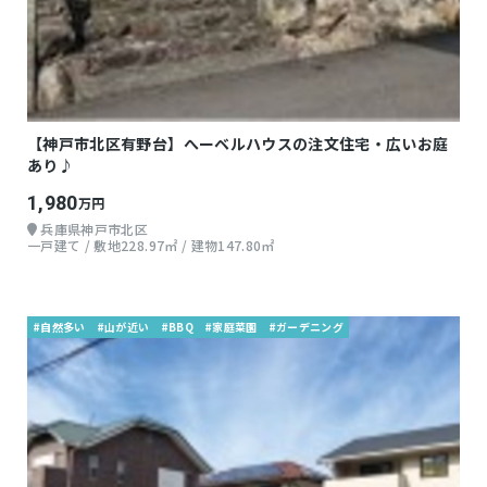
【神戸市北区有野台】へーベルハウスの注文住宅・広いお庭
あり♪
1,980
万円
兵庫県神戸市北区
一戸建て / 敷地228.97㎡ / 建物147.80㎡
#自然多い
#山が近い
#BBQ
#家庭菜園
#ガーデニング