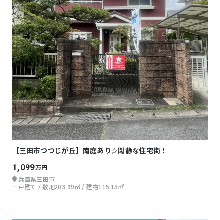
【三田市つつじが丘】南庭あり☆閑静な住宅街！
1,099
万円
兵庫県三田市
一戸建て / 敷地203.99㎡ / 建物115.15㎡