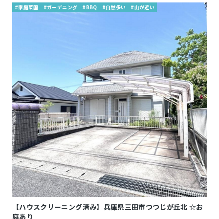
#家庭菜園
#ガーデニング
#BBQ
#自然多い
#山が近い
【ハウスクリーニング済み】兵庫県三田市つつじが丘北 ☆お
庭あり