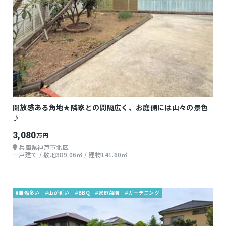
開放感ある角地★隣家との間隔広く、お庭側には山々の景色
♪
3,080
万円
兵庫県神戸市北区
一戸建て / 敷地389.06㎡ / 建物141.60㎡
#自然多い
#山が近い
#BBQ
#家庭菜園
#ガーデニング