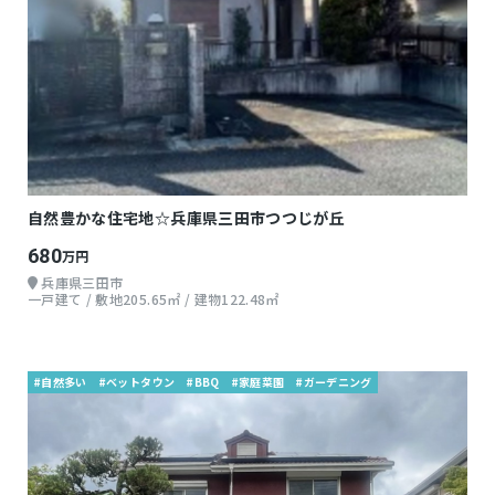
自然豊かな住宅地☆兵庫県三田市つつじが丘
680
万円
兵庫県三田市
一戸建て / 敷地205.65㎡ / 建物122.48㎡
#自然多い
#ベットタウン
#BBQ
#家庭菜園
#ガーデニング