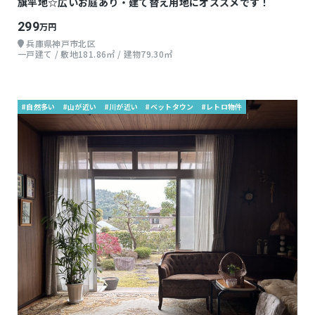
旗竿地☆広いお庭あり・建て替え用地にオススメです！
299
万円
兵庫県神戸市北区
一戸建て / 敷地181.86㎡ / 建物79.30㎡
#自然多い
#山が近い
#川が近い
#ベットタウン
#レトロ物件