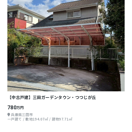
【中古戸建】三田ガーデンタウン・つつじが丘
780
万円
兵庫県三田市
一戸建て / 敷地194.07㎡ / 建物97.71㎡