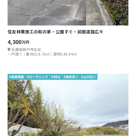
住友林業施工の和の家・公園すぐ・前面道路広々
4,300
万円
兵庫県神戸市北区
一戸建て / 敷地318.78㎡ / 建物148.84㎡
#家庭菜園
#ガーデニング
#BBQ
#自然多い
#山が近い