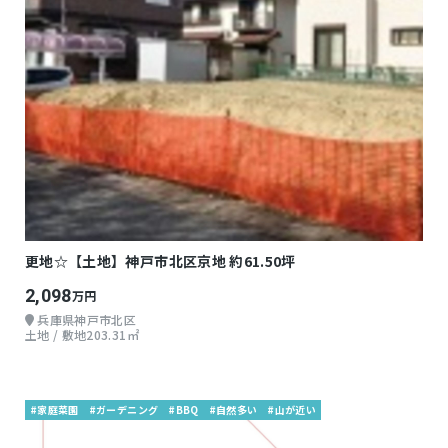
更地☆【土地】神戸市北区京地 約61.50坪
2,098
万円
兵庫県神戸市北区
土地 / 敷地203.31㎡
#家庭菜園
#ガーデニング
#BBQ
#自然多い
#山が近い