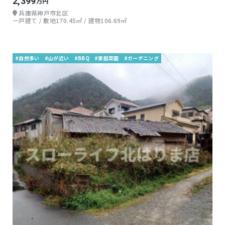
2,399
万円
兵庫県神戸市北区
一戸建て / 敷地170.45㎡ / 建物106.69㎡
#自然多い
#山が近い
#BBQ
#家庭菜園
#ガーデニング