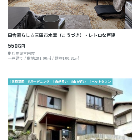
田舎暮らし☆三田市木器（こうづき）・レトロな戸建
550
万円
兵庫県三田市
一戸建て / 敷地281.00㎡ / 建物100.81㎡
#家庭菜園
#ガーデニング
#自然多い
#山が近い
#ベットタウン