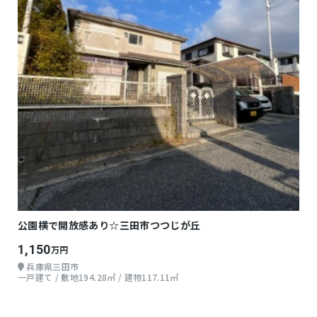
公園横で開放感あり☆三田市つつじが丘
1,150
万円
兵庫県三田市
一戸建て / 敷地194.28㎡ / 建物117.11㎡