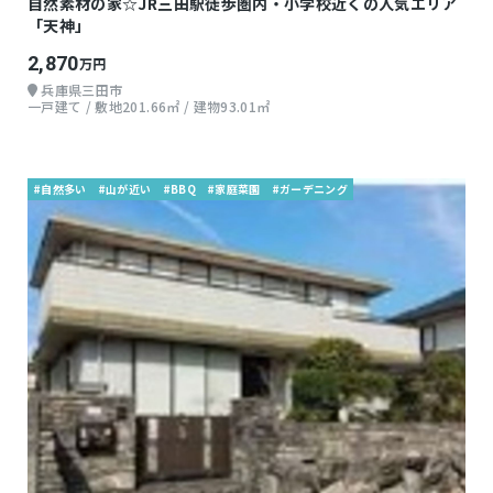
自然素材の家☆JR三田駅徒歩圏内・小学校近くの人気エリア
「天神」
2,870
万円
兵庫県三田市
一戸建て / 敷地201.66㎡ / 建物93.01㎡
#自然多い
#山が近い
#BBQ
#家庭菜園
#ガーデニング