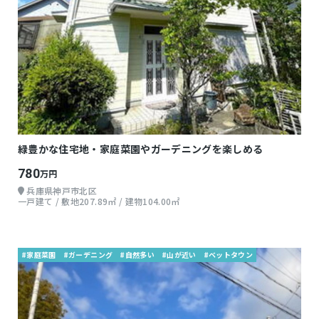
緑豊かな住宅地・家庭菜園やガーデニングを楽しめる
780
万円
兵庫県神戸市北区
一戸建て / 敷地207.89㎡ / 建物104.00㎡
#家庭菜園
#ガーデニング
#自然多い
#山が近い
#ベットタウン