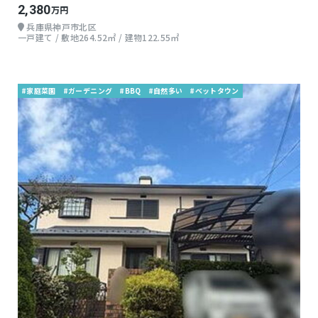
2,380
万円
兵庫県神戸市北区
一戸建て / 敷地264.52㎡ / 建物122.55㎡
#家庭菜園
#ガーデニング
#BBQ
#自然多い
#ベットタウン