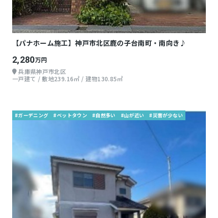
【パナホーム施工】神戸市北区鹿の子台南町・南向き♪
2,280
万円
兵庫県神戸市北区
一戸建て / 敷地239.16㎡ / 建物130.85㎡
#ガーデニング
#ベットタウン
#自然多い
#山が近い
#災害が少ない