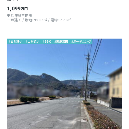
1,099
万円
兵庫県三田市
一戸建て / 敷地195.03㎡ / 建物97.71㎡
#自然多い
#山が近い
#BBQ
#家庭菜園
#ガーデニング