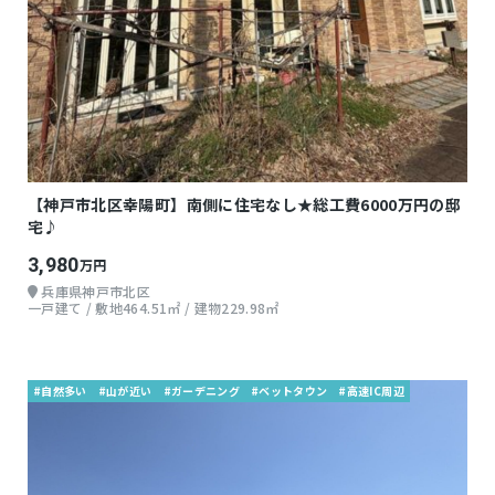
【神戸市北区幸陽町】南側に住宅なし★総工費6000万円の邸
宅♪
3,980
万円
兵庫県神戸市北区
一戸建て / 敷地464.51㎡ / 建物229.98㎡
#自然多い
#山が近い
#ガーデニング
#ベットタウン
#高速IC周辺