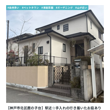
#自然多い
#ベットタウン
#家庭菜園
#ガーデニング
#山が近い
【神戸市北区鹿の子台】駅近☆手入れの行き届いたお庭あり