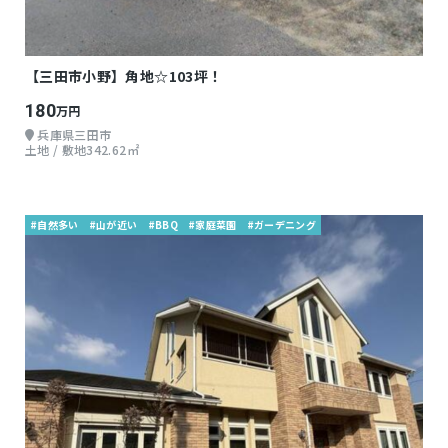
【三田市小野】角地☆103坪！
180
万円
兵庫県三田市
土地 / 敷地342.62㎡
#自然多い
#山が近い
#BBQ
#家庭菜園
#ガーデニング