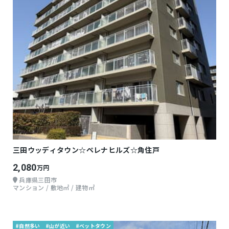
三田ウッディタウン☆ペレナヒルズ☆角住戸
2,080
万円
兵庫県三田市
マンション / 敷地㎡ / 建物㎡
#自然多い
#山が近い
#ベットタウン