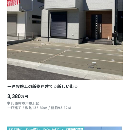
一建設施工の新築戸建て☆新しい街☆
3,380
万円
兵庫県神戸市北区
一戸建て / 敷地136.80㎡ / 建物95.22㎡
#自然多い
#山が近い
#ベットタウン
#高速IC周辺