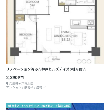
リノベーション済み☆神戸ヒルズデイズD棟８階☆
2,390
万円
兵庫県神戸市北区
マンション / 敷地㎡ / 建物㎡
#自然多い
#ベットタウン
#山が近い
#高速IC周辺