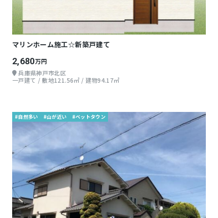
マリンホーム施工☆新築戸建て
2,680
万円
兵庫県神戸市北区
一戸建て / 敷地121.56㎡ / 建物94.17㎡
#自然多い
#山が近い
#ベットタウン