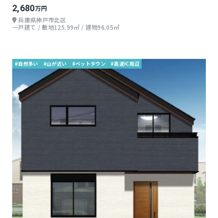
2,680
万円
兵庫県神戸市北区
一戸建て / 敷地125.99㎡ / 建物96.05㎡
#自然多い
#山が近い
#ベットタウン
#高速IC周辺