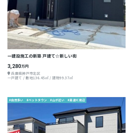
一建設施工の新築 戸建て☆新しい街
3,280
万円
兵庫県神戸市北区
一戸建て / 敷地136.45㎡ / 建物99.37㎡
#自然多い
#ベットタウン
#山が近い
#高速IC周辺