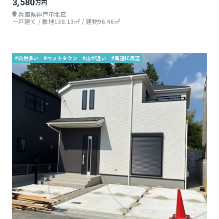
3,580
万円
兵庫県神戸市北区
一戸建て / 敷地138.13㎡ / 建物96.46㎡
#自然多い
#ベットタウン
#山が近い
#高速IC周辺