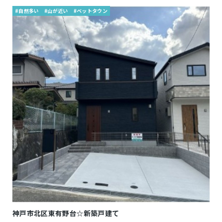
#自然多い
#山が近い
#ベットタウン
神戸市北区東有野台☆新築戸建て