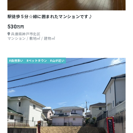
駅徒歩５分☆緑に囲まれたマンションです♪
530
万円
兵庫県神戸市北区
マンション / 敷地㎡ / 建物㎡
#自然多い
#ベットタウン
#山が近い