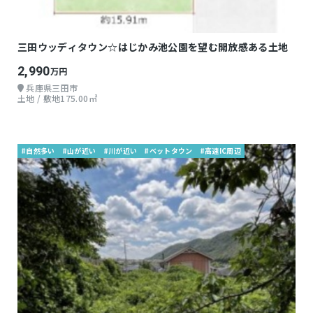
三田ウッディタウン☆はじかみ池公園を望む開放感ある土地
2,990
万円
兵庫県三田市
土地 / 敷地175.00㎡
#自然多い
#山が近い
#川が近い
#ベットタウン
#高速IC周辺