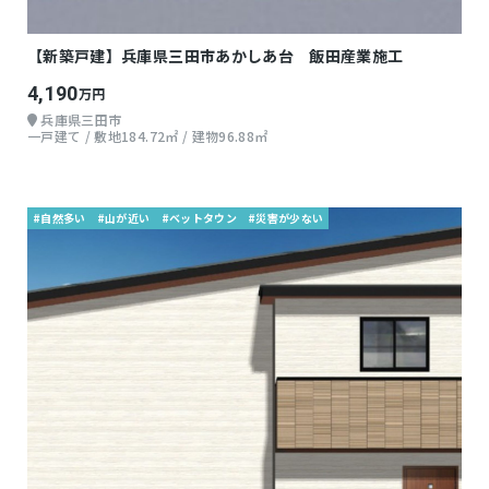
【新築戸建】兵庫県三田市あかしあ台 飯田産業施工
4,190
万円
兵庫県三田市
一戸建て / 敷地184.72㎡ / 建物96.88㎡
#自然多い
#山が近い
#ベットタウン
#災害が少ない