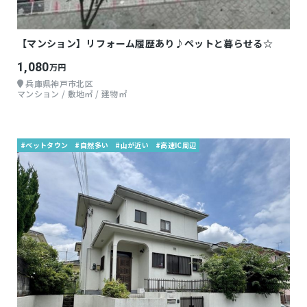
【マンション】リフォーム履歴あり♪ペットと暮らせる☆
1,080
万円
兵庫県神戸市北区
マンション / 敷地㎡ / 建物㎡
#ベットタウン
#自然多い
#山が近い
#高速IC周辺