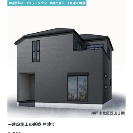
#自然多い
#ベットタウン
#山が近い
#高速IC周辺
一建設施工の新築 戸建て