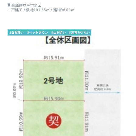
兵庫県神戸市北区
一戸建て / 敷地101.63㎡ / 建物96.88㎡
#自然多い
#ベットタウン
#山が近い
#災害が少ない