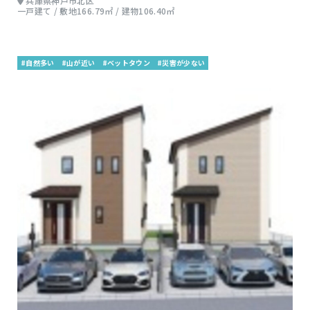
兵庫県神戸市北区
一戸建て / 敷地166.79㎡ / 建物106.40㎡
#自然多い
#山が近い
#ベットタウン
#災害が少ない