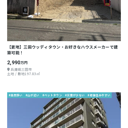
【更地】三田ウッディタウン・お好きなハウスメーカーで建
築可能！
2,990
万円
兵庫県三田市
土地 / 敷地197.83㎡
#自然多い
#山が近い
#ベットタウン
#災害が少ない
#老後住みやすい