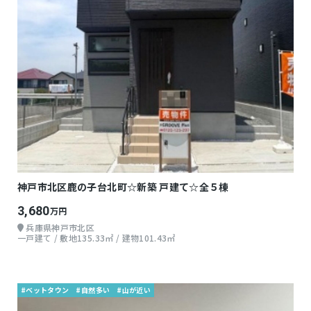
神戸市北区鹿の子台北町☆新築 戸建て☆全５棟
3,680
万円
兵庫県神戸市北区
一戸建て / 敷地135.33㎡ / 建物101.43㎡
#ベットタウン
#自然多い
#山が近い