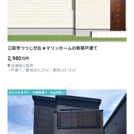
三田市つつじが丘★マリンホームの新築戸建て
2,980
万円
兵庫県三田市
一戸建て / 敷地205.27㎡ / 建物109.71㎡
#ベットタウン
#自然多い
#山が近い