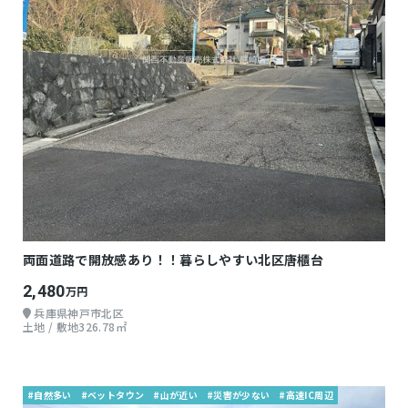
両面道路で開放感あり！！暮らしやすい北区唐櫃台
2,480
万円
兵庫県神戸市北区
土地 / 敷地326.78㎡
#自然多い
#ベットタウン
#山が近い
#災害が少ない
#高速IC周辺