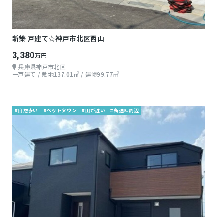
新築 戸建て☆神戸市北区西山
3,380
万円
兵庫県神戸市北区
一戸建て / 敷地137.01㎡ / 建物99.77㎡
#自然多い
#ベットタウン
#山が近い
#高速IC周辺