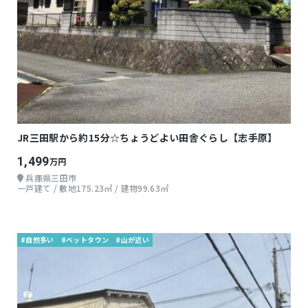
JR三田駅から約15分☆ちょうどよい田舎ぐらし【志手原】
1,499
万円
兵庫県三田市
一戸建て / 敷地175.23㎡ / 建物99.63㎡
#自然多い
#ベットタウン
#山が近い