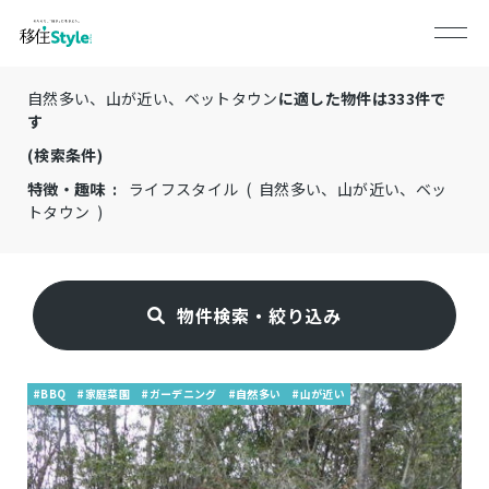
自然多い、山が近い、ベットタウン
に適した物件は
333
件で
す
(検索条件)
特徴・趣味 :
ライフスタイル ( 自然多い、山が近い、ベッ
トタウン )
物件検索・絞り込み
#BBQ
#家庭菜園
#ガーデニング
#自然多い
#山が近い