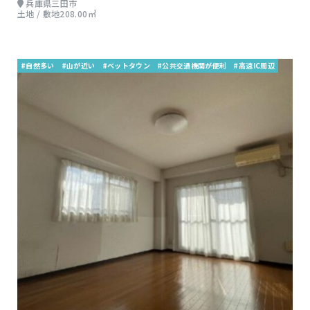
兵庫県三田市
土地 / 敷地208.00㎡
#自然多い
#山が近い
#ベットタウン
#公共交通機関が便利
#高速IC周辺