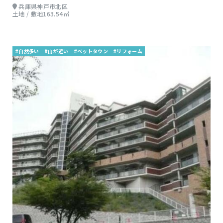
兵庫県神戸市北区
土地 / 敷地163.54㎡
#自然多い
#山が近い
#ベットタウン
#リフォーム