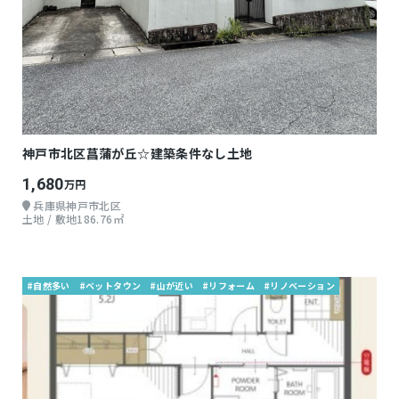
神戸市北区菖蒲が丘☆建築条件なし土地
1,680
万円
兵庫県神戸市北区
土地 / 敷地186.76㎡
#自然多い
#ベットタウン
#山が近い
#リフォーム
#リノベーション