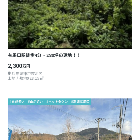
有馬口駅徒歩4分・280坪の更地！！
2,300
万円
兵庫県神戸市北区
土地 / 敷地928.15㎡
#自然多い
#山が近い
#ベットタウン
#高速IC周辺