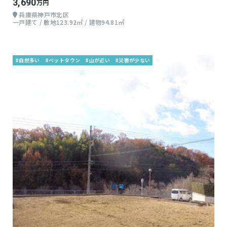
3,690
万円
兵庫県神戸市北区
一戸建て / 敷地123.92㎡ / 建物94.81㎡
#自然多い
#ベットタウン
#山が近い
#災害が少ない