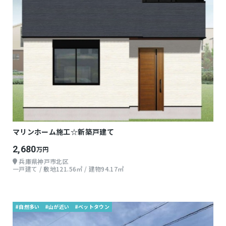
マリンホーム施工☆新築戸建て
2,680
万円
兵庫県神戸市北区
一戸建て / 敷地121.56㎡ / 建物94.17㎡
#自然多い
#山が近い
#ベットタウン