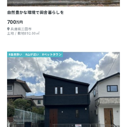
自然豊かな環境で田舎暮らしを
700
万円
兵庫県三田市
土地 / 敷地892.00㎡
#自然多い
#山が近い
#ベットタウン