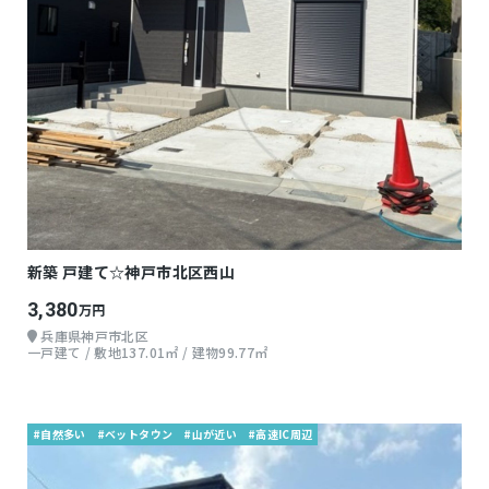
新築 戸建て☆神戸市北区西山
3,380
万円
兵庫県神戸市北区
一戸建て / 敷地137.01㎡ / 建物99.77㎡
#自然多い
#ベットタウン
#山が近い
#高速IC周辺