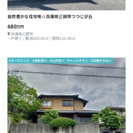
自然豊かな住宅地☆兵庫県三田市つつじが丘
680
万円
兵庫県三田市
一戸建て / 敷地205.65㎡ / 建物122.48㎡
#ガーデニング
#自然多い
#山が近い
#ベットタウン
#災害が少ない