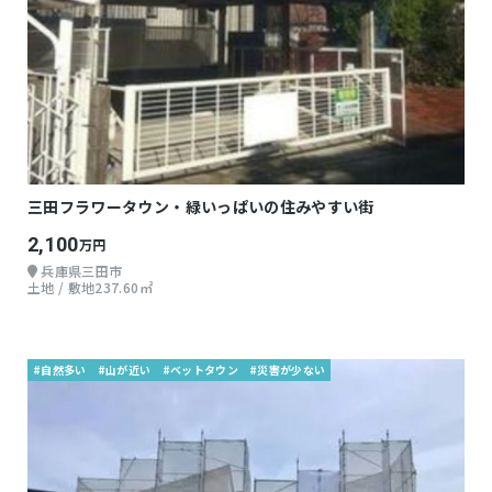
三田フラワータウン・緑いっぱいの住みやすい街
2,100
万円
兵庫県三田市
土地 / 敷地237.60㎡
#自然多い
#山が近い
#ベットタウン
#災害が少ない