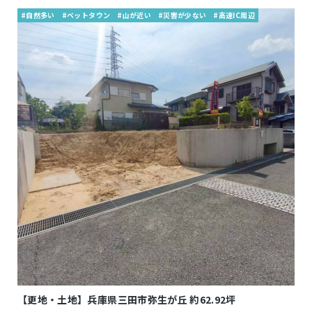
#自然多い
#ベットタウン
#山が近い
#災害が少ない
#高速IC周辺
【更地・土地】兵庫県三田市弥生が丘 約62.92坪