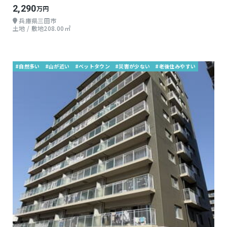
2,290
万円
兵庫県三田市
土地 / 敷地208.00㎡
#自然多い
#山が近い
#ベットタウン
#災害が少ない
#老後住みやすい