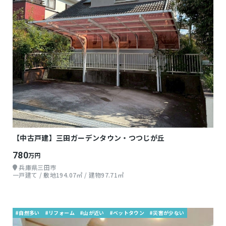
【中古戸建】三田ガーデンタウン・つつじが丘
780
万円
兵庫県三田市
一戸建て / 敷地194.07㎡ / 建物97.71㎡
#自然多い
#リフォーム
#山が近い
#ベットタウン
#災害が少ない