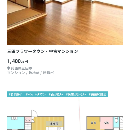
三田フラワータウン・中古マンション
1,400
万円
兵庫県三田市
マンション / 敷地㎡ / 建物㎡
#自然多い
#ベットタウン
#山が近い
#災害が少ない
#高速IC周辺