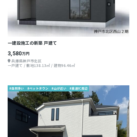
一建設施工の新築 戸建て
3,580
万円
兵庫県神戸市北区
一戸建て / 敷地138.13㎡ / 建物96.46㎡
#自然多い
#ベットタウン
#山が近い
#高速IC周辺