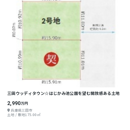
三田ウッディタウン☆はじかみ池公園を望む開放感ある土地
2,990
万円
兵庫県三田市
土地 / 敷地175.00㎡