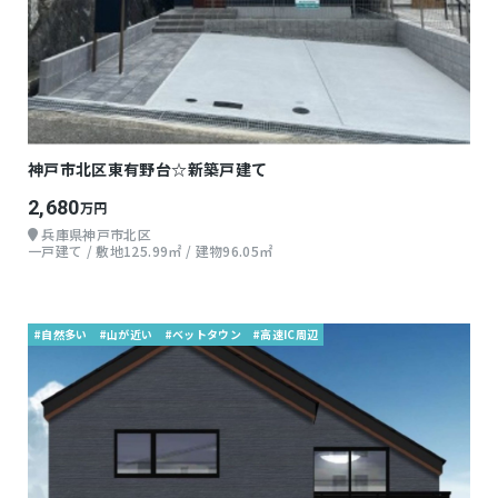
神戸市北区東有野台☆新築戸建て
2,680
万円
兵庫県神戸市北区
一戸建て / 敷地125.99㎡ / 建物96.05㎡
#自然多い
#山が近い
#ベットタウン
#高速IC周辺