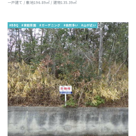
一戸建て / 敷地196.89㎡ / 建物135.39㎡
#BBQ
#家庭菜園
#ガーデニング
#自然多い
#山が近い