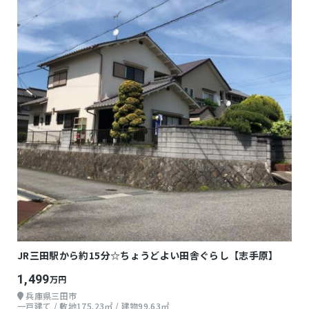
JR三田駅から約15分☆ちょうどよい田舎ぐらし【志手原】
1,499
万円
兵庫県三田市
一戸建て / 敷地175.23㎡ / 建物99.63㎡