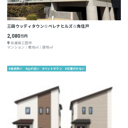
三田ウッディタウン☆ペレナヒルズ☆角住戸
2,080
万円
兵庫県三田市
マンション / 敷地㎡ / 建物㎡
#自然多い
#山が近い
#ベットタウン
#災害が少ない