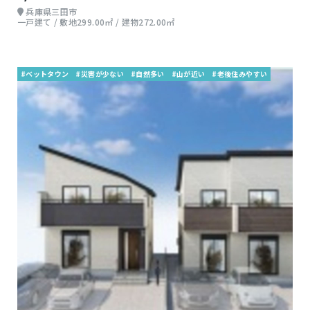
兵庫県三田市
一戸建て / 敷地299.00㎡ / 建物272.00㎡
#ベットタウン
#災害が少ない
#自然多い
#山が近い
#老後住みやすい