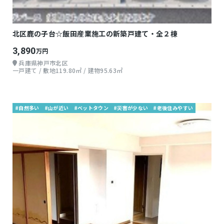
北区鹿の子台☆飯田産業施工の新築戸建て・全２棟
3,890
万円
兵庫県神戸市北区
一戸建て / 敷地119.80㎡ / 建物95.63㎡
#自然多い
#山が近い
#ベットタウン
#災害が少ない
#老後住みやすい