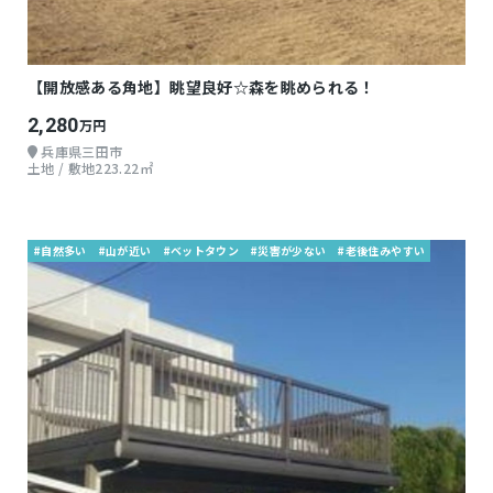
【開放感ある角地】眺望良好☆森を眺められる！
2,280
万円
兵庫県三田市
土地 / 敷地223.22㎡
#自然多い
#山が近い
#ベットタウン
#災害が少ない
#老後住みやすい