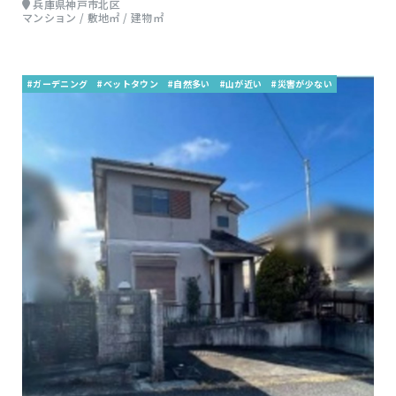
兵庫県神戸市北区
マンション / 敷地㎡ / 建物㎡
#ガーデニング
#ベットタウン
#自然多い
#山が近い
#災害が少ない