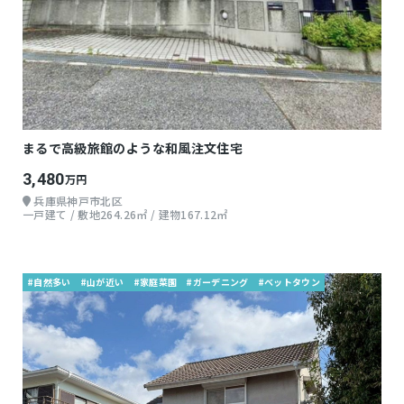
まるで高級旅館のような和風注文住宅
3,480
万円
兵庫県神戸市北区
一戸建て / 敷地264.26㎡ / 建物167.12㎡
#自然多い
#山が近い
#家庭菜園
#ガーデニング
#ベットタウン