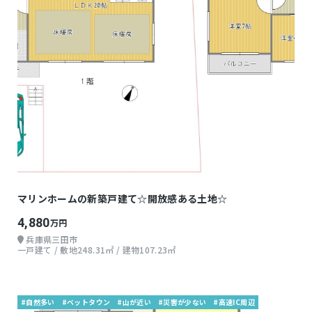
マリンホームの新築戸建て☆開放感ある土地☆
4,880
万円
兵庫県三田市
一戸建て / 敷地248.31㎡ / 建物107.23㎡
#自然多い
#ベットタウン
#山が近い
#災害が少ない
#高速IC周辺