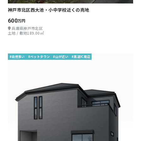
神戸市北区西大池・小中学校近くの売地
600
万円
兵庫県神戸市北区
土地 / 敷地189.00㎡
#自然多い
#ベットタウン
#山が近い
#高速IC周辺