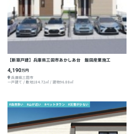
【新築戸建】兵庫県三田市あかしあ台 飯田産業施工
4,190
万円
兵庫県三田市
一戸建て / 敷地184.72㎡ / 建物96.88㎡
#自然多い
#山が近い
#ベットタウン
#災害が少ない