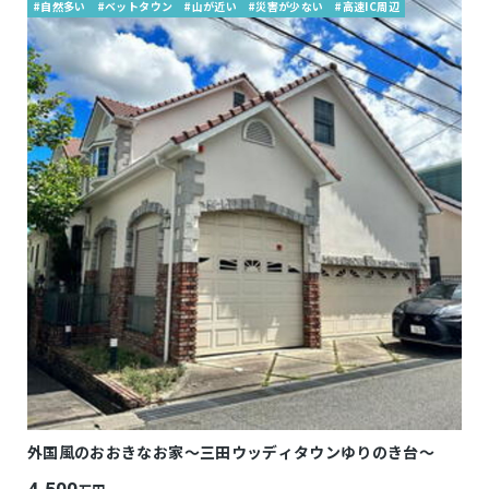
#自然多い
#ベットタウン
#山が近い
#災害が少ない
#高速IC周辺
外国風のおおきなお家～三田ウッディタウンゆりのき台～