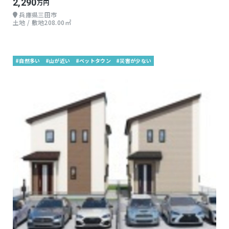
2,290
万円
兵庫県三田市
土地 / 敷地208.00㎡
#自然多い
#山が近い
#ベットタウン
#災害が少ない