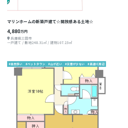
マリンホームの新築戸建て☆開放感ある土地☆
4,880
万円
兵庫県三田市
一戸建て / 敷地248.31㎡ / 建物107.23㎡
#自然多い
#ベットタウン
#山が近い
#災害が少ない
#高速IC周辺