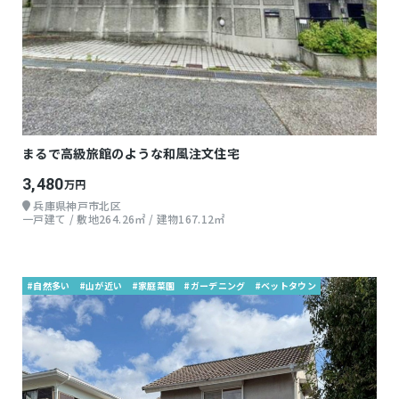
まるで高級旅館のような和風注文住宅
3,480
万円
兵庫県神戸市北区
一戸建て / 敷地264.26㎡ / 建物167.12㎡
#自然多い
#山が近い
#家庭菜園
#ガーデニング
#ベットタウン