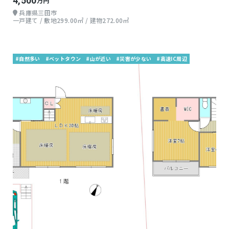
4,500
万円
兵庫県三田市
一戸建て / 敷地299.00㎡ / 建物272.00㎡
#自然多い
#ベットタウン
#山が近い
#災害が少ない
#高速IC周辺