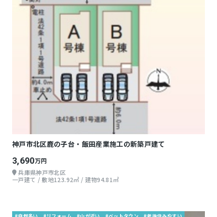
神戸市北区鹿の子台・飯田産業施工の新築戸建て
3,690
万円
兵庫県神戸市北区
一戸建て / 敷地123.92㎡ / 建物94.81㎡
#自然多い
#リフォーム
#山が近い
#ベットタウン
#老後住みやすい