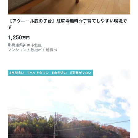
【アヴニール鹿の子台】駐車場無料☆子育てしやすい環境で
す
1,250
万円
兵庫県神戸市北区
マンション / 敷地㎡ / 建物㎡
#自然多い
#ベットタウン
#山が近い
#災害が少ない