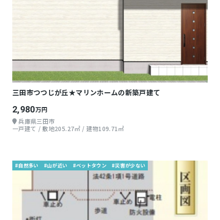
三田市つつじが丘★マリンホームの新築戸建て
2,980
万円
兵庫県三田市
一戸建て / 敷地205.27㎡ / 建物109.71㎡
#自然多い
#山が近い
#ベットタウン
#災害が少ない