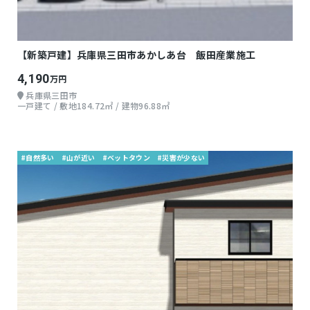
【新築戸建】兵庫県三田市あかしあ台 飯田産業施工
4,190
万円
兵庫県三田市
一戸建て / 敷地184.72㎡ / 建物96.88㎡
#自然多い
#山が近い
#ベットタウン
#災害が少ない