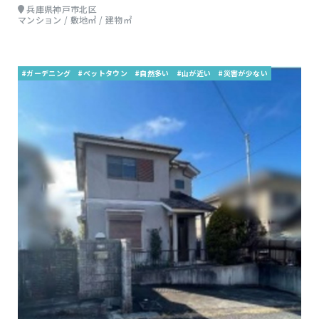
兵庫県神戸市北区
マンション / 敷地㎡ / 建物㎡
#ガーデニング
#ベットタウン
#自然多い
#山が近い
#災害が少ない