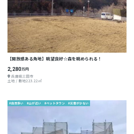
【開放感ある角地】眺望良好☆森を眺められる！
2,280
万円
兵庫県三田市
土地 / 敷地223.22㎡
#自然多い
#山が近い
#ベットタウン
#災害が少ない