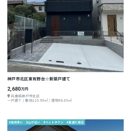
神戸市北区東有野台☆新築戸建て
2,680
万円
兵庫県神戸市北区
一戸建て / 敷地125.99㎡ / 建物96.05㎡
#自然多い
#山が近い
#ベットタウン
#高速IC周辺