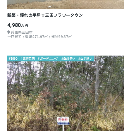
新築・憧れの平屋☆三田フラワータウン
4,980
万円
兵庫県三田市
一戸建て / 敷地271.97㎡ / 建物99.37㎡
#BBQ
#家庭菜園
#ガーデニング
#自然多い
#山が近い