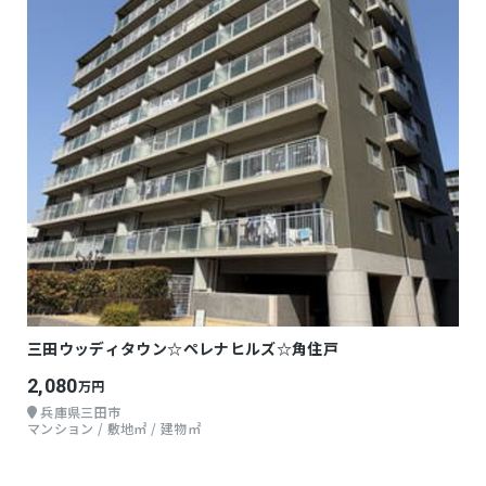
三田ウッディタウン☆ペレナヒルズ☆角住戸
2,080
万円
兵庫県三田市
マンション / 敷地㎡ / 建物㎡