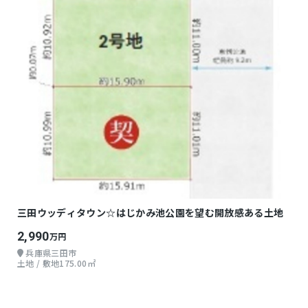
三田ウッディタウン☆はじかみ池公園を望む開放感ある土地
2,990
万円
兵庫県三田市
土地 / 敷地175.00㎡