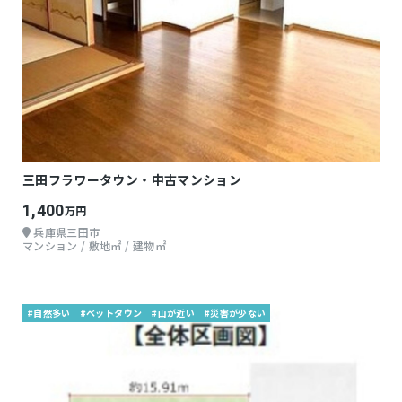
三田フラワータウン・中古マンション
1,400
万円
兵庫県三田市
マンション / 敷地㎡ / 建物㎡
#自然多い
#ベットタウン
#山が近い
#災害が少ない