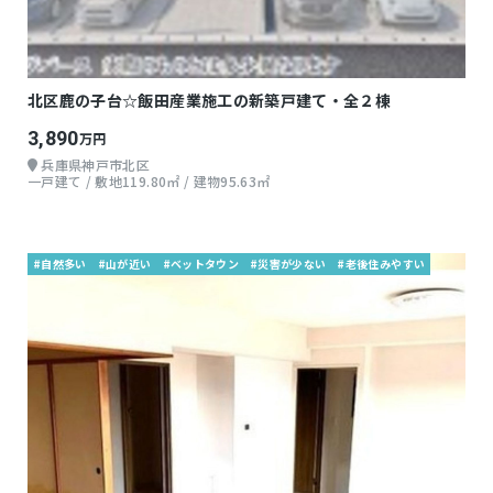
北区鹿の子台☆飯田産業施工の新築戸建て・全２棟
3,890
万円
兵庫県神戸市北区
一戸建て / 敷地119.80㎡ / 建物95.63㎡
#自然多い
#山が近い
#ベットタウン
#災害が少ない
#老後住みやすい