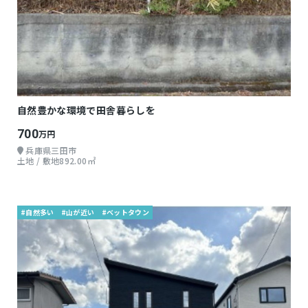
自然豊かな環境で田舎暮らしを
700
万円
兵庫県三田市
土地 / 敷地892.00㎡
#自然多い
#山が近い
#ベットタウン