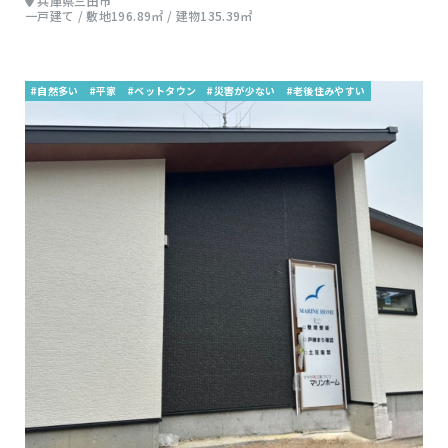
兵庫県三田市
一戸建て / 敷地196.89㎡ / 建物135.39㎡
#自然多い
#平家
#ベットタウン
#災害が少ない
#老後住みやすい