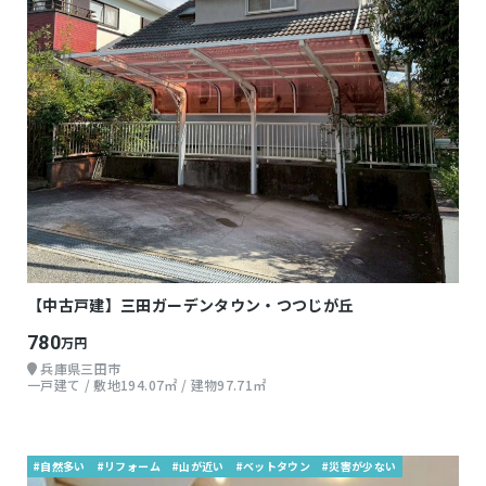
【中古戸建】三田ガーデンタウン・つつじが丘
780
万円
兵庫県三田市
一戸建て / 敷地194.07㎡ / 建物97.71㎡
#自然多い
#リフォーム
#山が近い
#ベットタウン
#災害が少ない