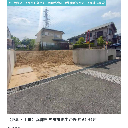
#自然多い
#ベットタウン
#山が近い
#災害が少ない
#高速IC周辺
【更地・土地】兵庫県三田市弥生が丘 約62.92坪