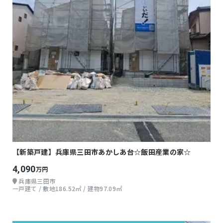
【新築戸建】兵庫県三田市あかしあ台☆飯田産業の家☆
4,090
万円
兵庫県三田市
一戸建て / 敷地186.52㎡ / 建物97.09㎡