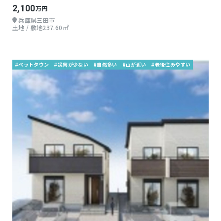
2,100
万円
兵庫県三田市
土地 / 敷地237.60㎡
#ベットタウン
#災害が少ない
#自然多い
#山が近い
#老後住みやすい