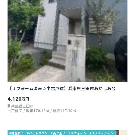
【リフォーム済み☆中古戸建】兵庫県三田市あかしあ台
4,120
万円
兵庫県三田市
一戸建て / 敷地170.19㎡ / 建物117.40㎡
#自然多い
#ベットタウン
#山が近い
#リフォーム
#リノベーション