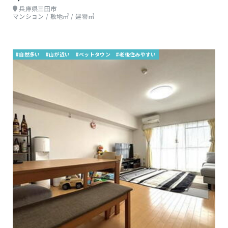
兵庫県三田市
マンション / 敷地㎡ / 建物㎡
#自然多い
#山が近い
#ベットタウン
#老後住みやすい