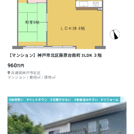
【マンション】神戸市北区藤原台南町 3LDK ３階
960
万円
兵庫県神戸市北区
マンション / 敷地㎡ / 建物㎡
#自然多い
#ベットタウン
#災害が少ない
#老後住みやすい
#リフォーム