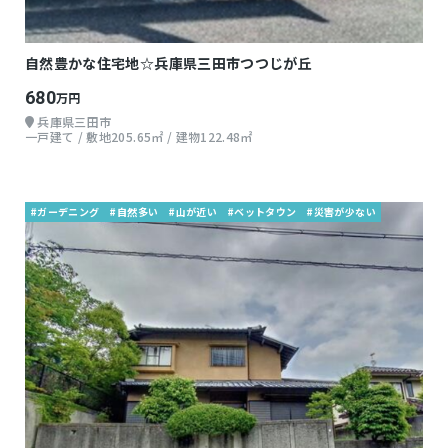
自然豊かな住宅地☆兵庫県三田市つつじが丘
680
万円
兵庫県三田市
一戸建て / 敷地205.65㎡ / 建物122.48㎡
#ガーデニング
#自然多い
#山が近い
#ベットタウン
#災害が少ない