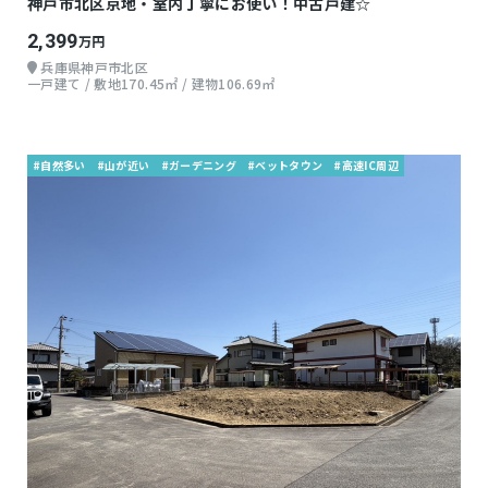
神戸市北区京地・室内丁寧にお使い！中古戸建☆
2,399
万円
兵庫県神戸市北区
一戸建て / 敷地170.45㎡ / 建物106.69㎡
#自然多い
#山が近い
#ガーデニング
#ベットタウン
#高速IC周辺