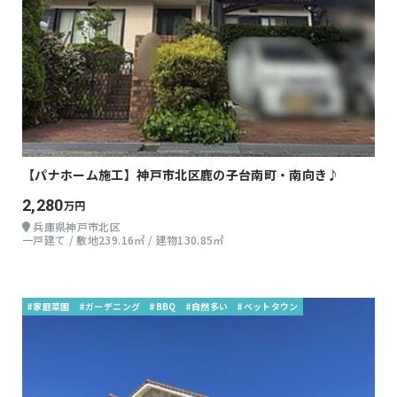
【パナホーム施工】神戸市北区鹿の子台南町・南向き♪
2,280
万円
兵庫県神戸市北区
一戸建て / 敷地239.16㎡ / 建物130.85㎡
#家庭菜園
#ガーデニング
#BBQ
#自然多い
#ベットタウン