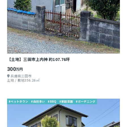
【土地】三田市上内神 約107.76坪
300
万円
兵庫県三田市
土地 / 敷地356.26㎡
#ベットタウン
#自然多い
#BBQ
#家庭菜園
#ガーデニング