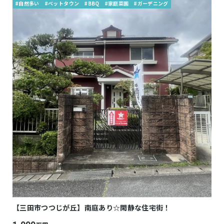
#自然多い
#ベットタウン
#BBQ
#家庭菜園
#ガーデニング
【三田市つつじが丘】南庭あり☆閑静な住宅街！