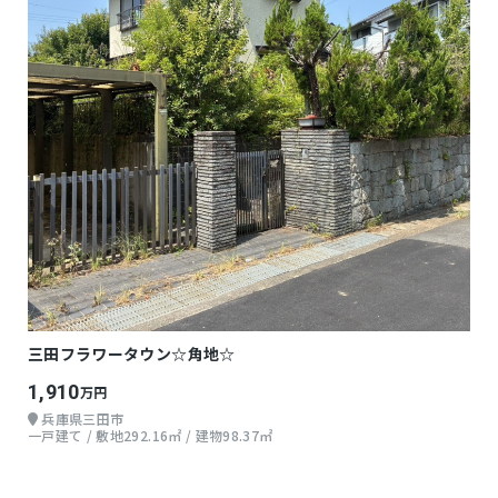
三田フラワータウン☆角地☆
1,910
万円
兵庫県三田市
一戸建て / 敷地292.16㎡ / 建物98.37㎡