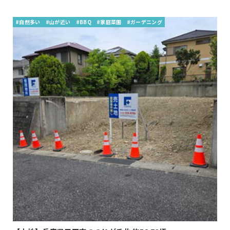
#自然多い
#山が近い
#BBQ
#家庭菜園
#ガーデニング