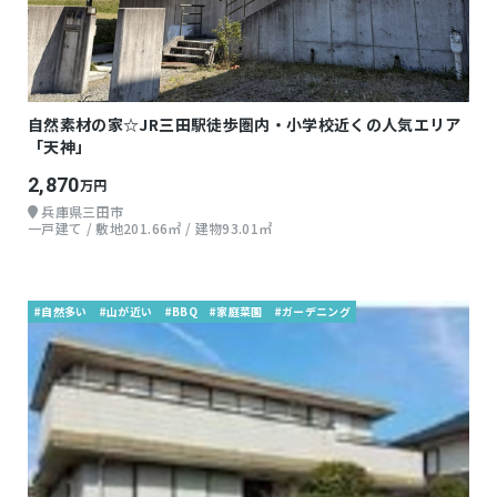
自然素材の家☆JR三田駅徒歩圏内・小学校近くの人気エリア
「天神」
2,870
万円
兵庫県三田市
一戸建て / 敷地201.66㎡ / 建物93.01㎡
#自然多い
#山が近い
#BBQ
#家庭菜園
#ガーデニング