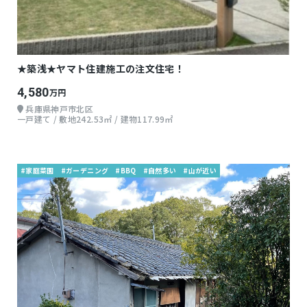
★築浅★ヤマト住建施工の注文住宅！
4,580
万円
兵庫県神戸市北区
一戸建て / 敷地242.53㎡ / 建物117.99㎡
#家庭菜園
#ガーデニング
#BBQ
#自然多い
#山が近い