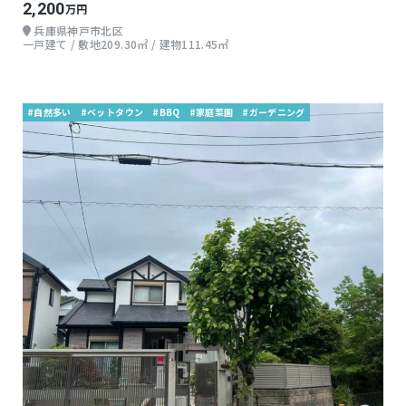
2,200
万円
兵庫県神戸市北区
一戸建て / 敷地209.30㎡ / 建物111.45㎡
#自然多い
#ベットタウン
#BBQ
#家庭菜園
#ガーデニング