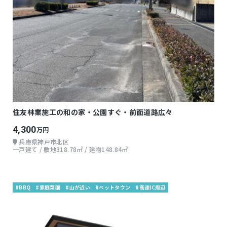
住友林業施工の和の家・公園すぐ・前面道路広々
4,300
万円
兵庫県神戸市北区
一戸建て / 敷地318.78㎡ / 建物148.84㎡
#BBQ
#家庭菜園
#山が近い
#ベットタウン
#高速IC周辺