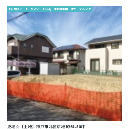
#自然多い
#山が近い
#BBQ
#家庭菜園
#ガーデニング
更地☆【土地】神戸市北区京地 約61.50坪