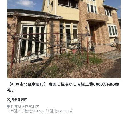
【神戸市北区幸陽町】南側に住宅なし★総工費6000万円の邸
宅♪
3,980
万円
兵庫県神戸市北区
一戸建て / 敷地464.51㎡ / 建物229.98㎡