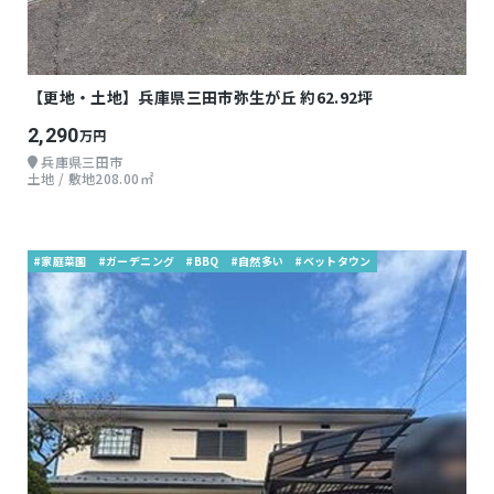
【更地・土地】兵庫県三田市弥生が丘 約62.92坪
2,290
万円
兵庫県三田市
土地 / 敷地208.00㎡
#家庭菜園
#ガーデニング
#BBQ
#自然多い
#ベットタウン