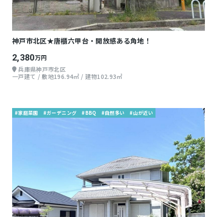
神戸市北区★唐櫃六甲台・開放感ある角地！
2,380
万円
兵庫県神戸市北区
一戸建て / 敷地196.94㎡ / 建物102.93㎡
#家庭菜園
#ガーデニング
#BBQ
#自然多い
#山が近い