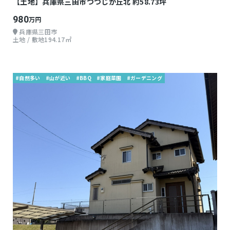
【土地】兵庫県三田市つつじが丘北 約58.73坪
980
万円
兵庫県三田市
土地 / 敷地194.17㎡
#自然多い
#山が近い
#BBQ
#家庭菜園
#ガーデニング