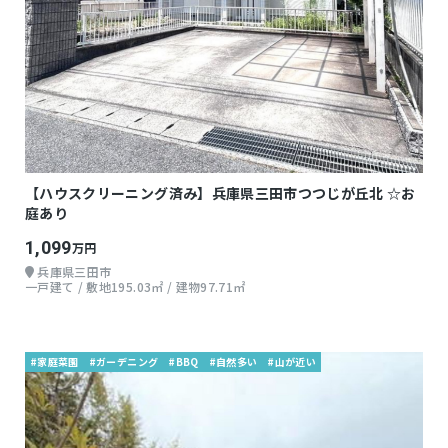
【ハウスクリーニング済み】兵庫県三田市つつじが丘北 ☆お
庭あり
1,099
万円
兵庫県三田市
一戸建て / 敷地195.03㎡ / 建物97.71㎡
#家庭菜園
#ガーデニング
#BBQ
#自然多い
#山が近い