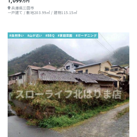
1,099
万円
兵庫県三田市
一戸建て / 敷地203.99㎡ / 建物115.15㎡
#自然多い
#山が近い
#BBQ
#家庭菜園
#ガーデニング