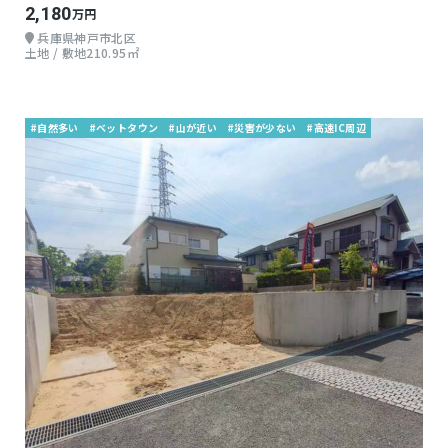
2,180
万円
兵庫県神戸市北区
土地 / 敷地210.95㎡
#自然多い
#ベットタウン
#山が近い
#災害が少ない
#高速IC周辺