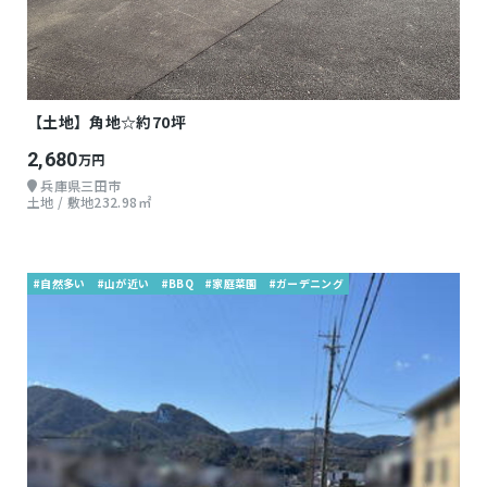
【土地】角地☆約70坪
2,680
万円
兵庫県三田市
土地 / 敷地232.98㎡
#自然多い
#山が近い
#BBQ
#家庭菜園
#ガーデニング