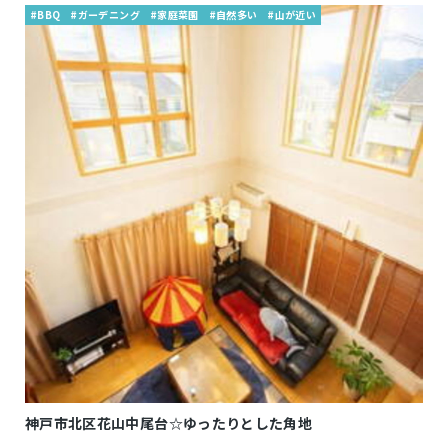
#BBQ
#ガーデニング
#家庭菜園
#自然多い
#山が近い
神戸市北区花山中尾台☆ゆったりとした角地