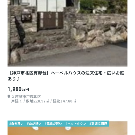
【神戸市北区有野台】へーベルハウスの注文住宅・広いお庭
あり♪
1,980
万円
兵庫県神戸市北区
一戸建て / 敷地228.97㎡ / 建物147.80㎡
#自然多い
#山が近い
#温泉が近い
#ベットタウン
#高速IC周辺