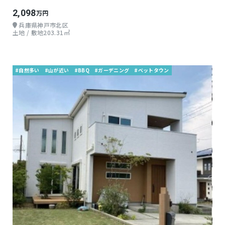
2,098
万円
兵庫県神戸市北区
土地 / 敷地203.31㎡
#自然多い
#山が近い
#BBQ
#ガーデニング
#ベットタウン