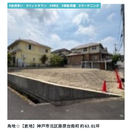
#自然多い
#ベットタウン
#BBQ
#家庭菜園
#ガーデニング
角地☆【更地】神戸市北区藤原台南町 約63.81坪