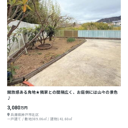
開放感ある角地★隣家との間隔広く、お庭側には山々の景色
♪
3,080
万円
兵庫県神戸市北区
一戸建て / 敷地389.06㎡ / 建物141.60㎡