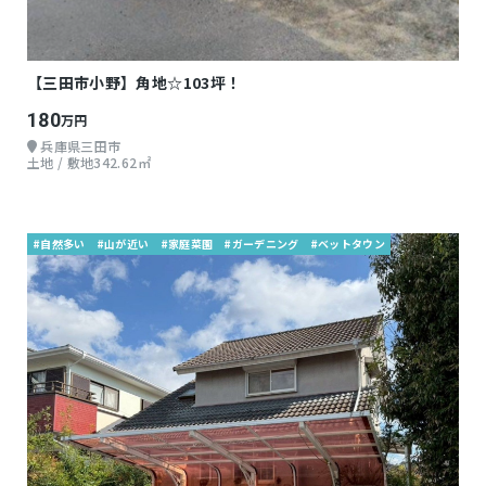
【三田市小野】角地☆103坪！
180
万円
兵庫県三田市
土地 / 敷地342.62㎡
#自然多い
#山が近い
#家庭菜園
#ガーデニング
#ベットタウン