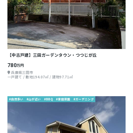
【中古戸建】三田ガーデンタウン・つつじが丘
780
万円
兵庫県三田市
一戸建て / 敷地194.07㎡ / 建物97.71㎡
#自然多い
#山が近い
#BBQ
#家庭菜園
#ガーデニング