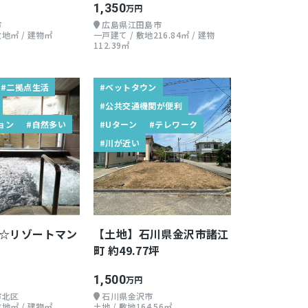
1,350
万円
市
広島県江田島市
敷地㎡ / 建物㎡
一戸建て / 敷地216.84㎡ / 建物
112.39㎡
#二拠点生活
#ベットタウン
#公共交通機関が便利
ョン
#自然多い
#Uターン
#テレワーク
#川が近い
☆リゾートマン
【土地】石川県金沢市諸江
町 約49.77坪
1,500
万円
市北区
石川県金沢市
敷地㎡ / 建物㎡
土地 / 敷地164.56㎡