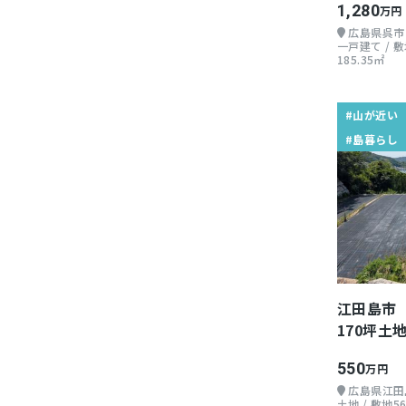
1,280
万円
広島県呉市
一戸建て / 敷地
185.35㎡
#山が近い
#島暮らし
江田島市
170坪土
550
万円
広島県江田
土地 / 敷地56