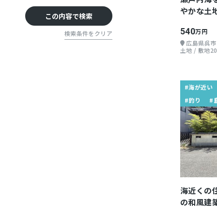
やかな土
高速IC周辺
この内容で検索
540
万円
検索条件をクリア
広島県呉市
土地 / 敷地20
#海が近い
#釣り
#
海近くの
の和風建