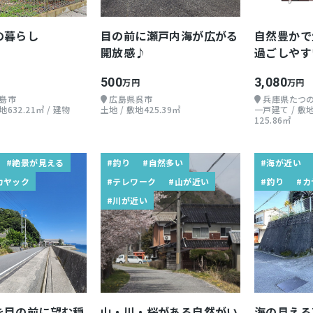
の暮らし
目の前に瀬戸内海が広がる
自然豊かで
開放感♪
過ごしやす
500
3,080
万円
万円
島市
広島県呉市
兵庫県たつ
632.21㎡ / 建物
土地 / 敷地425.39㎡
一戸建て / 敷地
125.86㎡
#絶景が見える
#釣り
#自然多い
#海が近い
カヤック
#テレワーク
#山が近い
#釣り
#カ
#川が近い
を目の前に望む穏
山・川・桜がある自然がい
海の見え