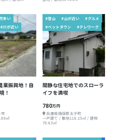
然多い
#登山
#山が近い
#グルメ
#川が近い
#ベットタウン
#テレワーク
の農業振興地！自
閑静な住宅地でのスローラ
境！
イフを満喫
780
万円
の市
兵庫県揖保郡太子町
.00㎡
一戸建て / 敷地118.25㎡ / 建物
70.63㎡