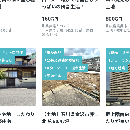
地
っぱいの田舎生活！
土地
150
800
万円
万円
兵庫県たつの市
広島県呉市
0.00㎡
一戸建て / 敷地452.30㎡ / 建物
土地 / 敷地271
214.64㎡
#レトロ物件
#川が近い
#観光
#テ
島暮らし
#公共交通機関が便利
#フリーラン
#Uターン
#二拠点生活
#地方起業
#平地が多い
住宅地 こだわり
【土地】石川県金沢市藤江
最上階南向
築住宅
北 約60.47坪
たりが良い