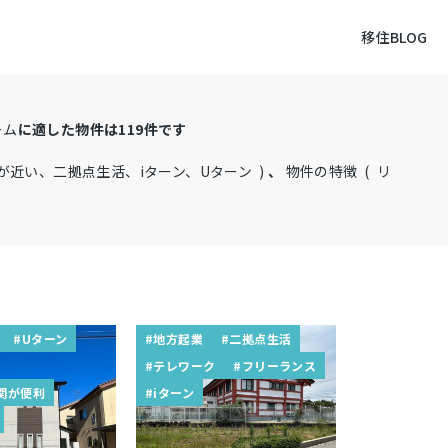
移住BLOG
ーム
に適した物件は
119
件です
が近い、二拠点生活、iターン、Uターン )
、
物件の特徴 ( リ
#Uターン
#地方起業
#二拠点生活
#テレワーク
#フリーランス
関が便利
#iターン