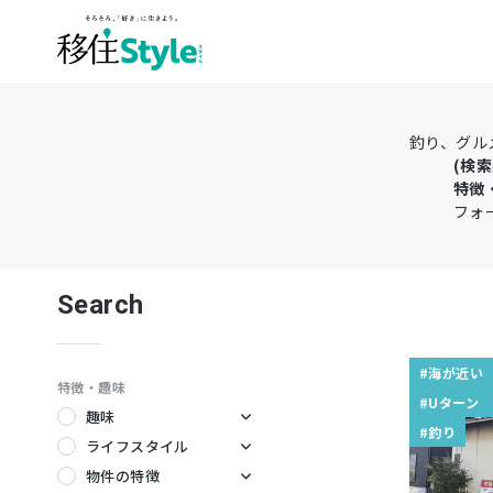
釣り、グル
(検索
特徴
フォー
Search
#海が近い
特徴・趣味
#Uターン
趣味
#釣り
キャンプ
ライフスタイル
サーフィン
テレワーク
物件の特徴