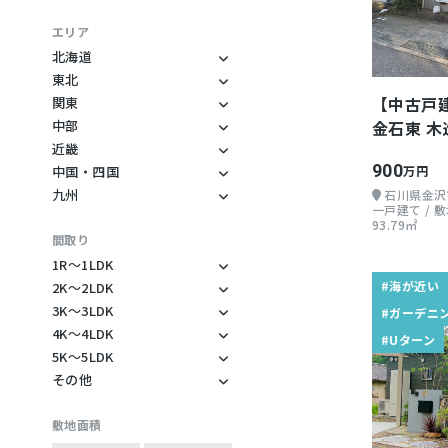
ダイビング
ワーケーション
暖炉のある家
釣り
コワーキング
古民家
エリア
カヤック
ノマドワーカー
平家
北海道
北海道
東北
ジェットスキー
フリーランス
ログハウス
秋田県
【中古戸
関東
登山
地方起業
ウッドデッキ
神奈川県
岩手県
中部
金石東 木造
スキー・スノーボー
自然多い
レトロ物件
長野県
千葉県
近畿
ド
山が近い
デザイナーズ物件
兵庫県
静岡県
900
中国・四国
万円
ゴルフ
愛媛県
海が近い
モダン
滋賀県
九州
山梨県
石川県金沢
マウンテンバイク
宮崎県
一戸建て / 敷地
岡山県
川が近い
団地
三重県
岐阜県
93.79㎡
天体観測
鹿児島県
間取り
広島県
湖が近い
リゾートマンション
大阪府
石川県
野鳥
大分県
1R〜1LDK
水が美味しい
お店ができる
愛知県
1R
BBQ
#海が近い
2K〜2LDK
森暮らし
バリアフリー
2K
1K
3K〜3LDK
農場
#ガーデニ
山村暮らし
二世帯住宅
3K
2DK
4K〜4LDK
1DK
家庭菜園
#Uターン
4K
島暮らし
田舎にあるデカい家
3DK
5K〜5LDK
2LK
1LDK
ガーデニング
5K
4DK
その他
丁寧な暮らし
敷地内に山がある
3LK
2LDK
1SDK
造園
その他
5DK
4LK
二拠点生活
田畑付き
3LDK
2SDK
1SLDK
野遊び
敷地面積
5LK
4LDK
就農できる地域
庭に大きな木がある
3SK
2SLDK
観光