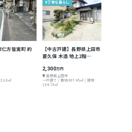
#丁寧な暮らし
市仁方皆実町 約
【中古戸建】長野県上田市
蒼久保 木造 地上2階
11LDK
2,300
万円
長野県上田市
3.10㎡
一戸建て / 敷地437.45㎡ / 建物
134.73㎡