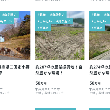
#山が近い
#観光
#自然多い
#観光
#自
#jターン
#山が近い
#川が近い
#山が近い
#グルメ
#グルメ
兵庫県三田市小野
約287坪の農業振興地！自
約274坪
坪
然豊かな環境！
然豊かな環
50
50
万円
万円
市
兵庫県たつの市
兵庫県たつ
9.20㎡
土地 / 敷地949.00㎡
土地 / 敷地909