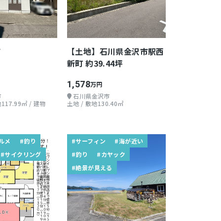
て
【土地】石川県金沢市駅西
新町 約39.44坪
1,578
万円
市
石川県金沢市
117.99㎡ / 建物
土地 / 敷地130.40㎡
ルメ
#釣り
#サーフィン
#海が近い
#サイクリング
#釣り
#カヤック
#絶景が見える