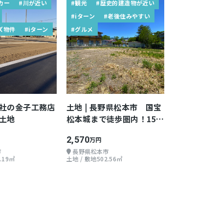
カー
#川が近い
#観光
#歴史的建造物が近い
#iターン
#老後住みやすい
ズ物件
#iターン
#グルメ
社の金子工務店
土地 | 長野県松本市 国宝
土地
松本城まで徒歩圏内！150
坪超えの土地
2,570
万円
市
長野県松本市
.19㎡
土地 / 敷地502.56㎡