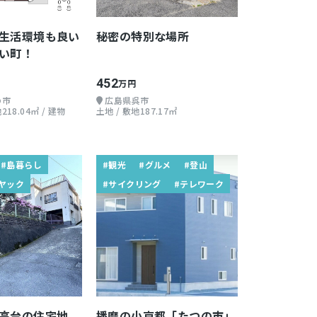
生活環境も良い
秘密の特別な場所
い町！
452
万円
の市
広島県呉市
218.04㎡ / 建物
土地 / 敷地187.17㎡
#島暮らし
#観光
#グルメ
#登山
ヤック
#サイクリング
#テレワーク
る高台の住宅地
播磨の小京都「たつの市」