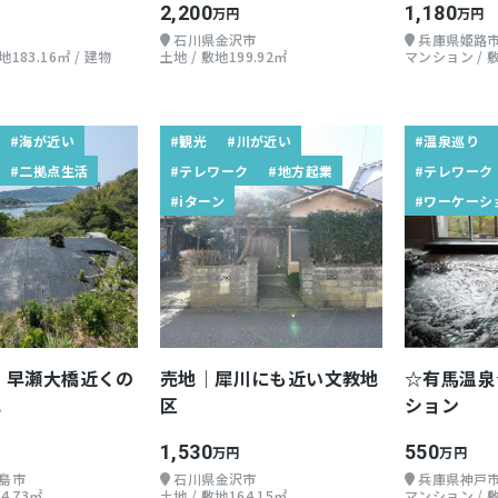
2,200
1,180
万円
万円
石川県金沢市
兵庫県姫路
183.16㎡ / 建物
土地 / 敷地199.92㎡
マンション / 
#海が近い
#観光
#川が近い
#温泉巡り
#二拠点生活
#テレワーク
#地方起業
#テレワーク
#iターン
#ワーケーシ
 早瀬大橋近くの
売地｜犀川にも近い文教地
☆有馬温泉
地
区
ション
1,530
550
万円
万円
島市
石川県金沢市
兵庫県神戸
4.73㎡
土地 / 敷地164.15㎡
マンション / 