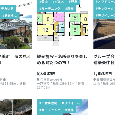
#登山
#グルメ
#野鳥
#ノマドワー
るデカい家
#ガーデニング
#造園
#テレワーク
#島暮らし
#デザイナー
沖美町 海の見え
観光施設・名所巡りを楽し
グループ会
家
める町たつの市！
建築条件付
8,600
1,880
万円
万円
島市
兵庫県たつの市
静岡県沼津
638.45㎡ / 建物
一戸建て / 敷地1390.92㎡ / 建物
土地 / 敷地168
137.05㎡
#二世帯住宅
#リフォーム
#ガーデニング
#造園