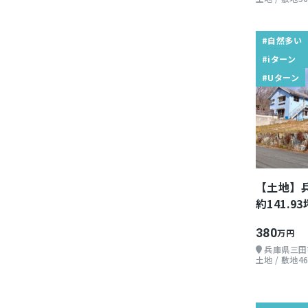
#自然多い
#iターン
#Uターン
【土地】
約141.93
380
万円
兵庫県三田
土地 / 敷地46