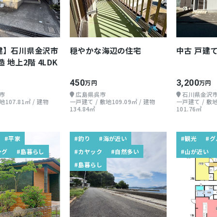
建】石川県金沢市
穏やかな海辺の住宅
中古 戸建
 地上2階 4LDK
450
3,200
万円
万円
市
広島県呉市
石川県金沢
107.81㎡ / 建物
一戸建て / 敷地109.09㎡ / 建物
一戸建て / 敷地
134.84㎡
101.76㎡
#平家
#釣り
#海が近い
#観光
#グ
ング
#島暮らし
#カヤック
#自然多い
#山が近い
#島暮らし