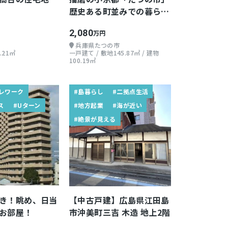
歴史ある町並みでの暮ら
し！
2,080
万円
兵庫県たつの市
.21㎡
一戸建て / 敷地145.87㎡ / 建物
100.19㎡
レワーク
#島暮らし
#二拠点生活
ス
#Uターン
#地方起業
#海が近い
#絶景が見える
き！眺め、日当
【中古戸建】広島県江田島
お部屋！
市沖美町三吉 木造 地上2階