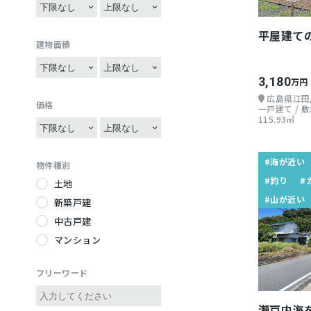
5LDK
4SDK
地域活動
井戸水利用可
3SDK
グルメ
5SDK
4SLDK
温泉が近い
ハンモック
3SLDK
平屋建て
サイクリング
5SLDK
建物面積
ベットタウン
畳がある
温泉巡り
自給自足
五右衛門風呂
陶芸・工芸
3,180
万円
祭り好き
土間
バス釣り
広島県江田
伝統行事
ガレージ付き
価格
一戸建て / 敷地
115.93㎡
iターン
縁側
jターン
花火が見える
Uターン
雪景色
#海が近い
物件種別
雨が少ない地域
絶景が見える
#釣り
#
土地
歴史的建造物が近い
富士山が見える
#山が近い
新築戸建
災害が少ない
電車が複数使える
中古戸建
老後住みやすい
公共交通機関が便利
マンション
酒所
リフォーム
リノベーション
フリーワード
琵琶湖が近い
瀬戸内海
平地が多い