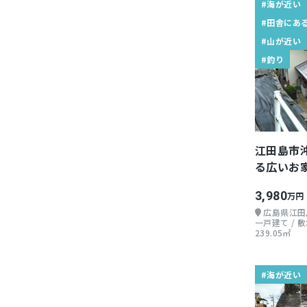
#海が近い
#田舎にあ
#山が近い
#釣り
江田島市
る広いお
3,980
万円
広島県江田
一戸建て / 敷地
239.05㎡
#海が近い