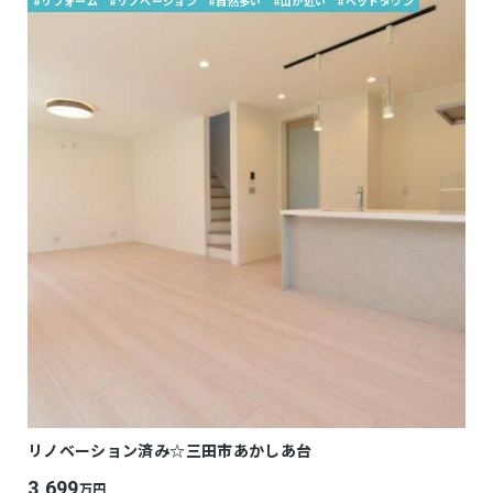
#リフォーム
#リノベーション
#自然多い
#山が近い
#ベットタウン
リノベーション済み☆三田市あかしあ台
3,699
万円