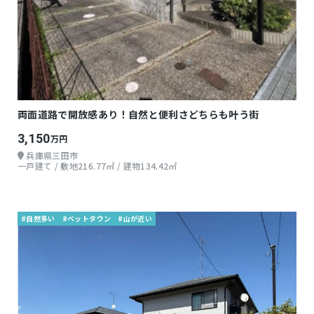
両面道路で開放感あり！自然と便利さどちらも叶う街
3,150
万円
兵庫県三田市
一戸建て / 敷地216.77㎡ / 建物134.42㎡
#自然多い
#ベットタウン
#山が近い