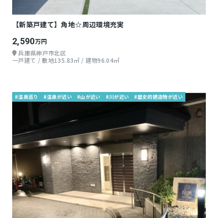
【新築戸建て】角地☆周辺環境充実
2,590
万円
兵庫県神戸市北区
一戸建て / 敷地135.83㎡ / 建物96.04㎡
#温泉巡り
#温泉が近い
#山が近い
#川が近い
#歴史的建造物が近い