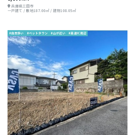
兵庫県三田市
一戸建て / 敷地187.00㎡ / 建物108.05㎡
#自然多い
#ベットタウン
#山が近い
#高速IC周辺