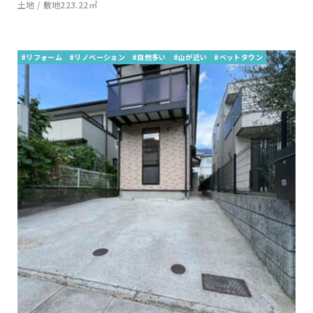
土地 / 敷地223.22㎡
#リフォーム
#リノベーション
#自然多い
#山が近い
#ベットタウン