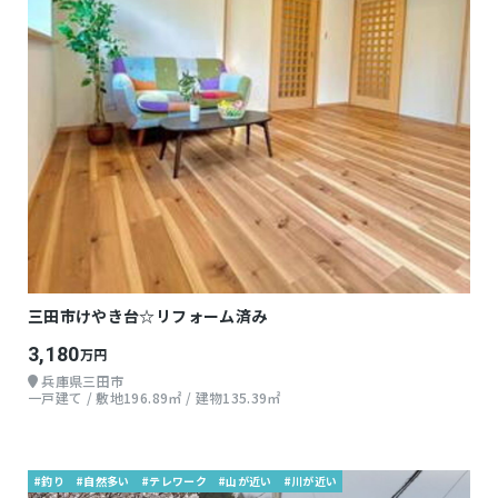
三田市けやき台☆リフォーム済み
3,180
万円
兵庫県三田市
一戸建て / 敷地196.89㎡ / 建物135.39㎡
#釣り
#自然多い
#テレワーク
#山が近い
#川が近い