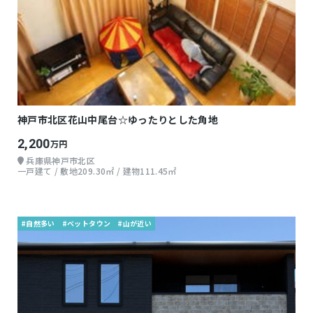
神戸市北区花山中尾台☆ゆったりとした角地
2,200
万円
兵庫県神戸市北区
一戸建て / 敷地209.30㎡ / 建物111.45㎡
#自然多い
#ベットタウン
#山が近い