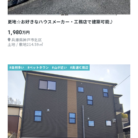
更地☆お好きなハウスメーカー・工務店で建築可能♪
1,980
万円
兵庫県神戸市北区
土地 / 敷地214.59㎡
#自然多い
#ベットタウン
#山が近い
#高速IC周辺