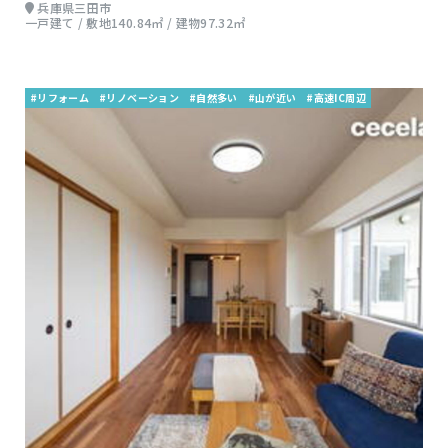
兵庫県三田市
一戸建て / 敷地140.84㎡ / 建物97.32㎡
#リフォーム
#リノベーション
#自然多い
#山が近い
#高速IC周辺