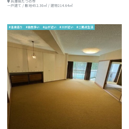
兵庫県たつの市
一戸建て / 敷地452.30㎡ / 建物214.64㎡
#温泉巡り
#自然多い
#山が近い
#川が近い
#二拠点生活