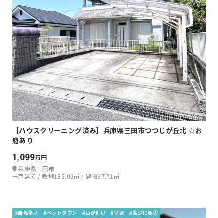
【ハウスクリーニング済み】兵庫県三田市つつじが丘北 ☆お
庭あり
1,099
万円
兵庫県三田市
一戸建て / 敷地195.03㎡ / 建物97.71㎡
#自然多い
#ベットタウン
#山が近い
#平家
#高速IC周辺