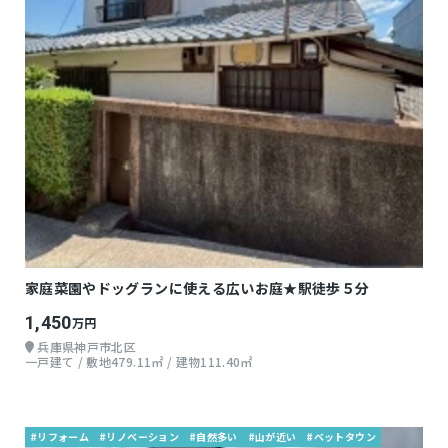
家庭菜園やドッグランに使える広いお庭★駅徒歩５分
1,450
万円
兵庫県神戸市北区
一戸建て / 敷地479.11㎡ / 建物111.40㎡
#リフォーム
#リノベーション
#自然多い
#山が近い
#ベットタウン