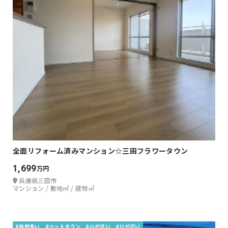
全面リフォーム済みマンション☆三田フラワータウン
1,699
万円
兵庫県三田市
マンション / 敷地㎡ / 建物㎡
#自然多い
#ベットタウン
#山が近い
#川が近い