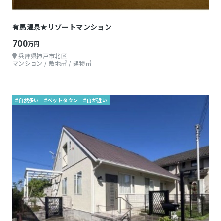
有馬温泉★リゾートマンション
700
万円
兵庫県神戸市北区
マンション / 敷地㎡ / 建物㎡
#自然多い
#ベットタウン
#山が近い