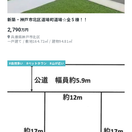
新築・神戸市北区道場町道場☆全５棟！！
2,790
万円
兵庫県神戸市北区
一戸建て / 敷地164.72㎡ / 建物94.81㎡
#自然多い
#ベットタウン
#山が近い