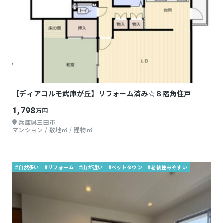
【ディアコルモ武庫が丘】リフォーム済み☆８階角住戸
1,798
万円
兵庫県三田市
マンション / 敷地㎡ / 建物㎡
#自然多い
#リフォーム
#山が近い
#ベットタウン
#老後住みやすい