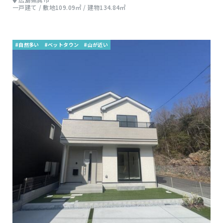
一戸建て / 敷地109.09㎡ / 建物134.84㎡
#自然多い
#ベットタウン
#山が近い