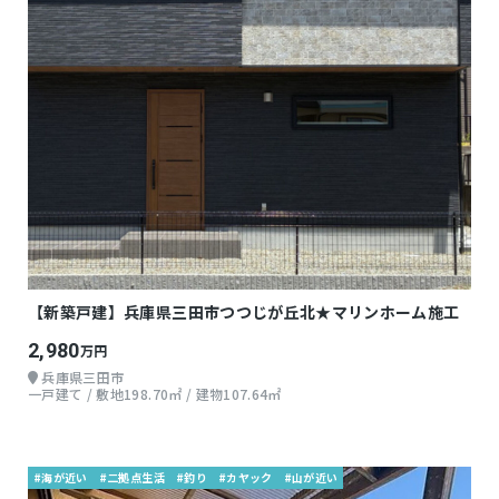
【新築戸建】兵庫県三田市つつじが丘北★マリンホーム施工
2,980
万円
兵庫県三田市
一戸建て / 敷地198.70㎡ / 建物107.64㎡
#海が近い
#二拠点生活
#釣り
#カヤック
#山が近い