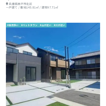
兵庫県神戸市北区
一戸建て / 敷地145.81㎡ / 建物97.71㎡
#自然多い
#ベットタウン
#山が近い
#川が近い