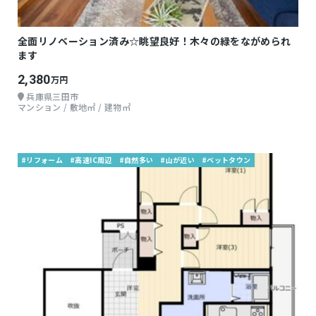
全面リノベーション済み☆眺望良好！木々の緑をながめられ
ます
2,380
万円
兵庫県三田市
マンション / 敷地㎡ / 建物㎡
#リフォーム
#高速IC周辺
#自然多い
#山が近い
#ベットタウン