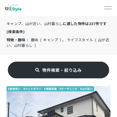
キャンプ、山が近い、山村暮らし
に適した物件は
237
件です
(検索条件)
特徴・趣味 :
趣味 ( キャンプ )
、
ライフスタイル ( 山が近
い、山村暮らし )
物件検索・絞り込み
#自然多い
#ベットタウン
#家庭菜園
#ガーデニング
#山が近い