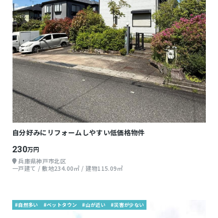
自分好みにリフォームしやすい低価格物件
230
万円
兵庫県神戸市北区
一戸建て / 敷地234.00㎡ / 建物115.09㎡
#自然多い
#ベットタウン
#山が近い
#災害が少ない