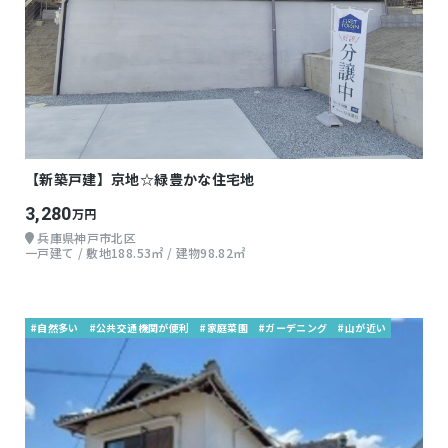
【新築戸建】京地☆緑豊かな住宅地
3,280
万円
兵庫県神戸市北区
一戸建て / 敷地188.53㎡ / 建物98.82㎡
#自然多い
#公共交通機関が便利
#家庭菜園
#ガーデニング
#山が近い