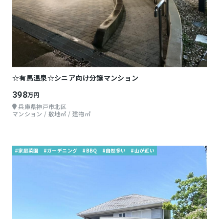
☆有馬温泉☆シニア向け分譲マンション
398
万円
兵庫県神戸市北区
マンション / 敷地㎡ / 建物㎡
#家庭菜園
#ガーデニング
#BBQ
#自然多い
#山が近い