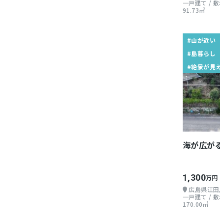
一戸建て / 敷地
91.73㎡
#山が近い
#島暮らし
#絶景が見
海が広が
1,300
万円
広島県江田
一戸建て / 敷地
170.00㎡