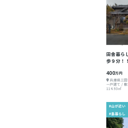
田舎暮ら
歩９分！
400
万円
兵庫県三田
一戸建て / 敷地
114.93㎡
#山が近い
#島暮らし