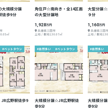
の大規模分譲
角住戸☆南向き・全14区画
大型分譲☆
駅徒歩9分
の大型分譲地
９分
1,928
1,160
万円
万円
市
兵庫県三田市
兵庫県三田
0.05㎡
土地 / 敷地130.07㎡
土地 / 敷地130
#ベットタウン
#自然多い
#ベットタウン
#自然多い
JR広野駅徒歩9
大規模分譲☆JR広野駅徒
大規模分譲
歩9分
歩9分