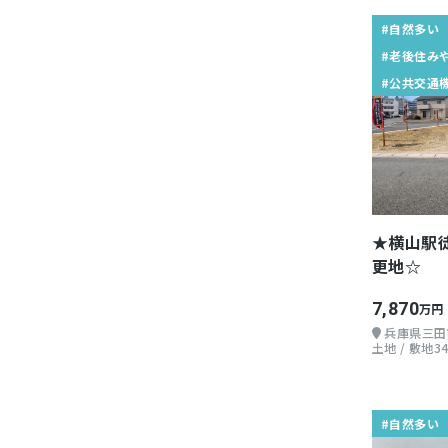
#自然多い
#老後住み
#公共交通
★横山駅徒
更地☆
7,870
万円
兵庫県三田
土地 / 敷地34
#自然多い