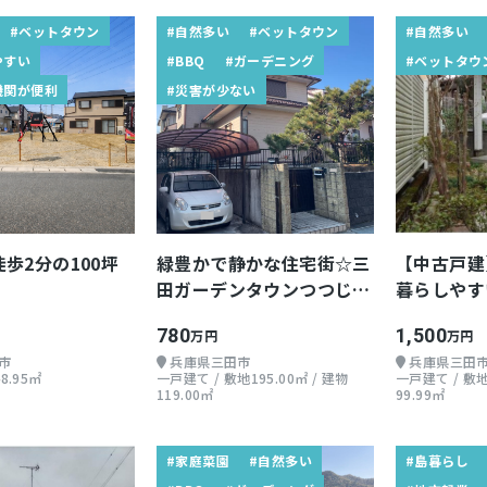
#ベットタウン
#自然多い
#ベットタウン
#自然多い
やすい
#BBQ
#ガーデニング
#ベットタウ
機関が便利
#災害が少ない
歩2分の100坪
緑豊かで静かな住宅街☆三
【中古戸建
田ガーデンタウンつつじが
暮らしやす
丘
780
1,500
万円
万円
市
兵庫県三田市
兵庫県三田
8.95㎡
一戸建て / 敷地195.00㎡ / 建物
一戸建て / 敷地
119.00㎡
99.99㎡
#家庭菜園
#自然多い
#島暮らし