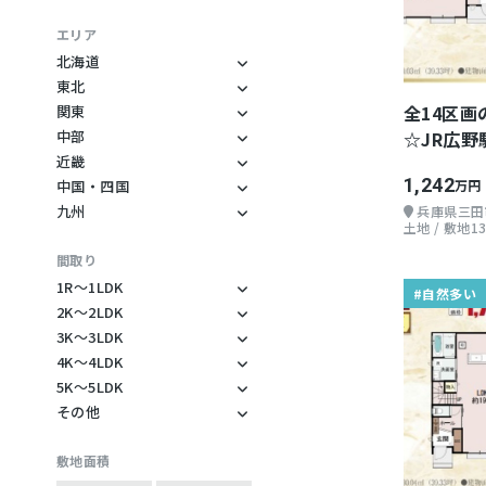
ダイビング
ワーケーション
暖炉のある家
釣り
コワーキング
古民家
エリア
カヤック
ノマドワーカー
平家
北海道
北海道
東北
ジェットスキー
フリーランス
ログハウス
秋田県
全14区画
関東
登山
地方起業
ウッドデッキ
神奈川県
岩手県
中部
☆JR広野
スキー・スノーボー
自然多い
レトロ物件
長野県
千葉県
近畿
ド
山が近い
デザイナーズ物件
兵庫県
静岡県
1,242
中国・四国
万円
ゴルフ
愛媛県
海が近い
モダン
滋賀県
九州
山梨県
兵庫県三田
マウンテンバイク
宮崎県
土地 / 敷地13
岡山県
川が近い
団地
三重県
岐阜県
天体観測
鹿児島県
間取り
広島県
湖が近い
リゾートマンション
大阪府
石川県
野鳥
大分県
1R〜1LDK
#自然多い
水が美味しい
お店ができる
愛知県
1R
BBQ
2K〜2LDK
森暮らし
バリアフリー
2K
1K
3K〜3LDK
農場
山村暮らし
二世帯住宅
3K
2DK
4K〜4LDK
1DK
家庭菜園
4K
島暮らし
田舎にあるデカい家
3DK
5K〜5LDK
2LK
1LDK
ガーデニング
5K
4DK
その他
丁寧な暮らし
敷地内に山がある
3LK
2LDK
1SDK
造園
その他
5DK
4LK
二拠点生活
田畑付き
3LDK
2SDK
1SLDK
野遊び
敷地面積
5LK
4LDK
就農できる地域
庭に大きな木がある
3SK
2SLDK
観光