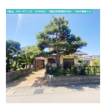
#登山
#ガーデニング
#川が近い
#歴史的建造物が近い
#水が美味しい