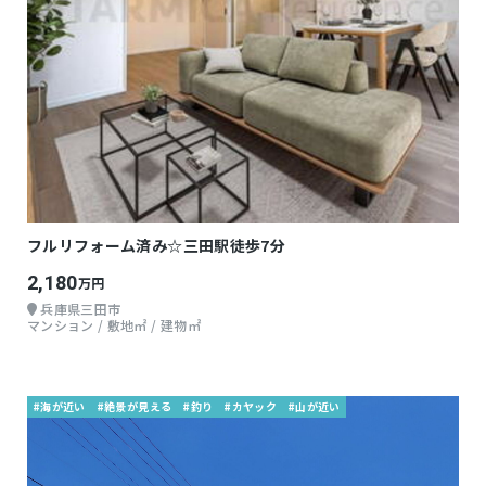
フルリフォーム済み☆三田駅徒歩7分
2,180
万円
兵庫県三田市
マンション / 敷地㎡ / 建物㎡
#海が近い
#絶景が見える
#釣り
#カヤック
#山が近い