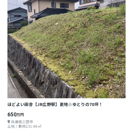
ほどよい田舎【JR広野駅】更地☆ゆとりの70坪！
650
万円
兵庫県三田市
土地 / 敷地231.66㎡