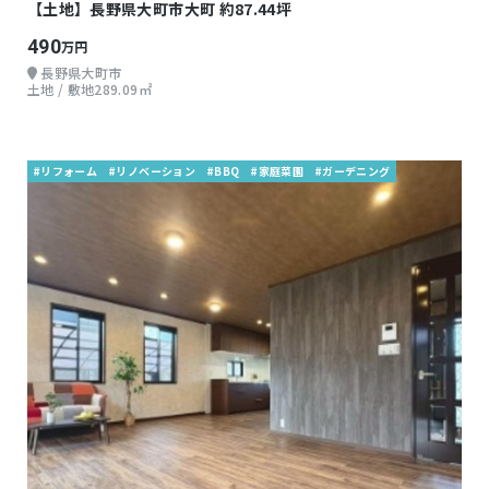
【土地】長野県大町市大町 約87.44坪
490
万円
長野県大町市
土地 / 敷地289.09㎡
#リフォーム
#リノベーション
#BBQ
#家庭菜園
#ガーデニング