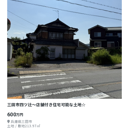
三田市四ツ辻～店舗付き住宅可能な土地☆
600
万円
兵庫県三田市
土地 / 敷地213.97㎡