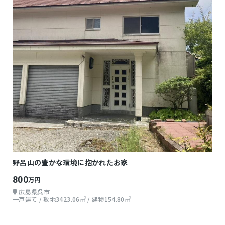
野呂山の豊かな環境に抱かれたお家
800
万円
広島県呉市
一戸建て / 敷地3423.06㎡ / 建物154.80㎡