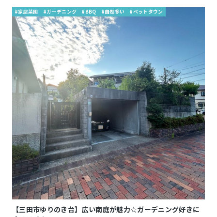
#家庭菜園
#ガーデニング
#BBQ
#自然多い
#ベットタウン
【三田市ゆりのき台】広い南庭が魅力☆ガーデニング好きに