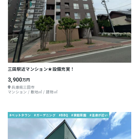
三田駅近マンション★設備充実！
3,900
万円
兵庫県三田市
マンション / 敷地㎡ / 建物㎡
#ベットタウン
#ガーデニング
#BBQ
#家庭菜園
#温泉が近い