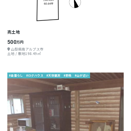
売土地
500
万円
山梨県南アルプス市
土地 / 敷地198.49㎡
#森暮らし
#ログハウス
#天体観測
#野鳥
#山が近い