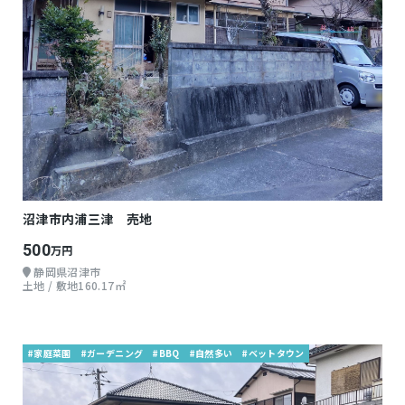
沼津市内浦三津 売地
500
万円
静岡県沼津市
土地 / 敷地160.17㎡
#家庭菜園
#ガーデニング
#BBQ
#自然多い
#ベットタウン