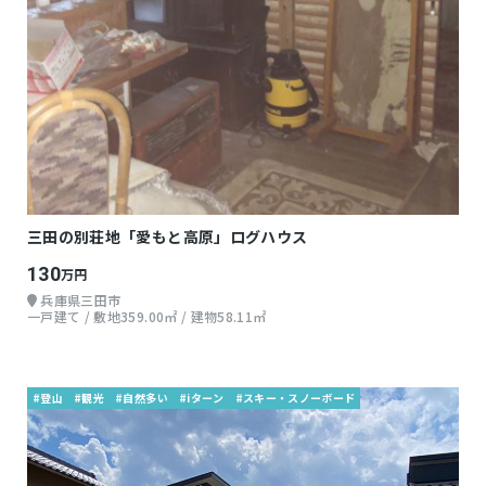
三田の別荘地「愛もと高原」ログハウス
130
万円
兵庫県三田市
一戸建て / 敷地359.00㎡ / 建物58.11㎡
#登山
#観光
#自然多い
#iターン
#スキー・スノーボード