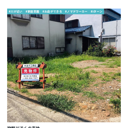
#川が近い
#家庭菜園
#お店ができる
#ノマドワーカー
#iターン