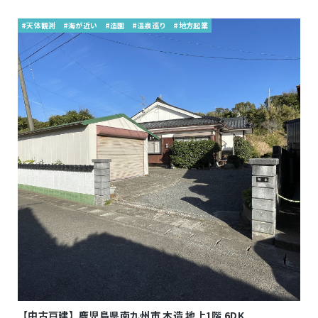
#天体観測
#海が近い
#造園
#温泉巡り
#地方起業
【中古戸建】鹿児島県南九州市 木造 地上1階 6DK