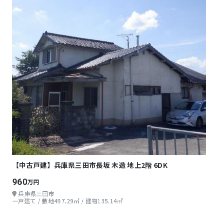
【中古戸建】兵庫県三田市長坂 木造 地上2階 6DK
960
万円
兵庫県三田市
一戸建て / 敷地497.29㎡ / 建物135.14㎡