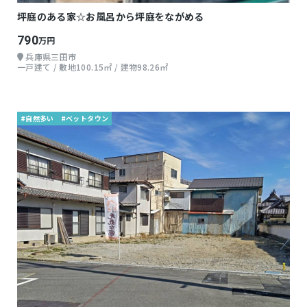
坪庭のある家☆お風呂から坪庭をながめる
790
万円
兵庫県三田市
一戸建て / 敷地100.15㎡ / 建物98.26㎡
#自然多い
#ベットタウン