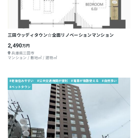
三田ウッディタウン☆全面リノベーションマンション
2,490
万円
兵庫県三田市
マンション / 敷地㎡ / 建物㎡
#老後住みやすい
#公共交通機関が便利
#電車が複数使える
#自然多い
#ベットタウン