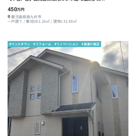
450
万円
鹿児島県南九州市
一戸建て / 敷地382.20㎡ / 建物132.00㎡
#ベットタウン
#リフォーム
#リノベーション
#高速IC周辺