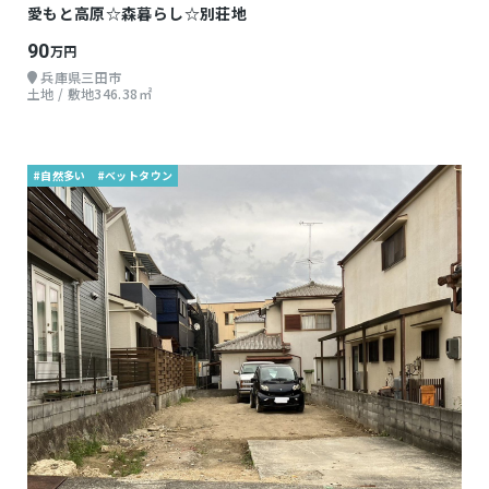
愛もと高原☆森暮らし☆別荘地
90
万円
兵庫県三田市
土地 / 敷地346.38㎡
#自然多い
#ベットタウン