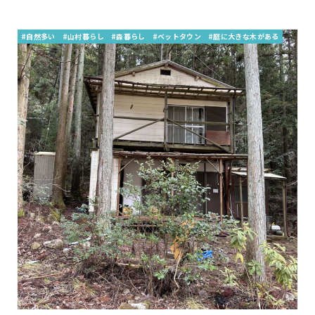
#自然多い
#山村暮らし
#森暮らし
#ベットタウン
#庭に大きな木がある