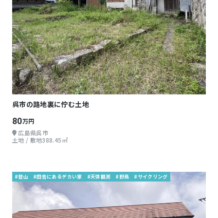
呉市の路地裏に佇む土地
80
万円
広島県呉市
土地 / 敷地388.45㎡
#登山
#田舎にあるデカい家
#天体観測
#野鳥
#サイクリング