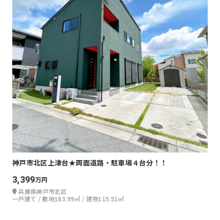
神戸市北区上津台★両面道路・駐車場４台分！！
3,399
万円
兵庫県神戸市北区
一戸建て / 敷地183.99㎡ / 建物115.51㎡