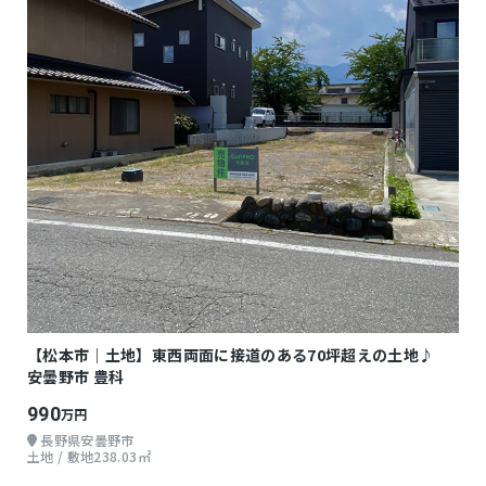
【松本市｜土地】東西両面に接道のある70坪超えの土地♪
安曇野市 豊科
990
万円
長野県安曇野市
土地 / 敷地238.03㎡