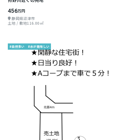
狩野川近くの売地
456
万円
静岡県沼津市
土地 / 敷地116.00㎡
#自然多い
#水が美味しい