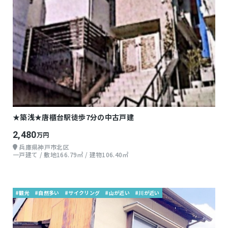
★築浅★唐櫃台駅徒歩7分の中古戸建
2,480
万円
兵庫県神戸市北区
一戸建て / 敷地166.79㎡ / 建物106.40㎡
#観光
#自然多い
#サイクリング
#山が近い
#川が近い