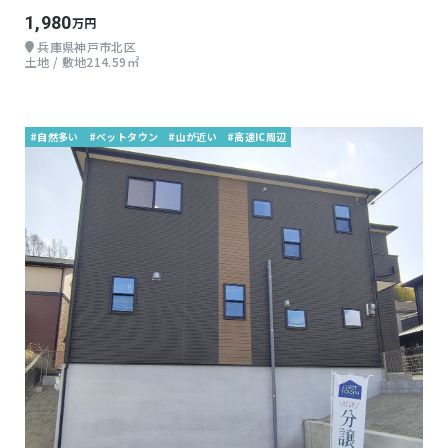
1,980
万円
兵庫県神戸市北区
土地 / 敷地214.59㎡
#自然多い
#ベットタウン
#山が近い
#高速IC周辺