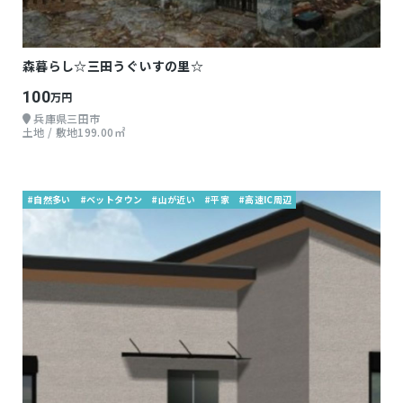
森暮らし☆三田うぐいすの里☆
100
万円
兵庫県三田市
土地 / 敷地199.00㎡
#自然多い
#ベットタウン
#山が近い
#平家
#高速IC周辺