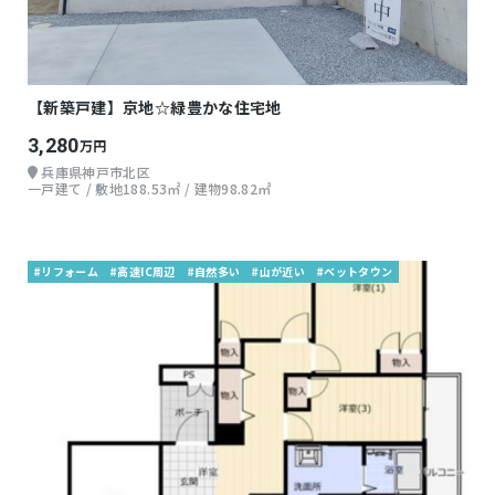
【新築戸建】京地☆緑豊かな住宅地
3,280
万円
兵庫県神戸市北区
一戸建て / 敷地188.53㎡ / 建物98.82㎡
#リフォーム
#高速IC周辺
#自然多い
#山が近い
#ベットタウン