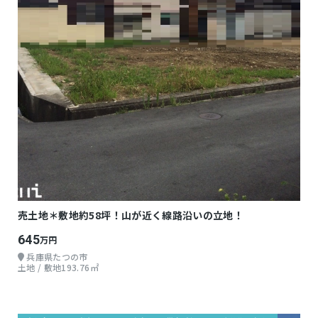
売土地＊敷地約58坪！山が近く線路沿いの立地！
645
万円
兵庫県たつの市
土地 / 敷地193.76㎡