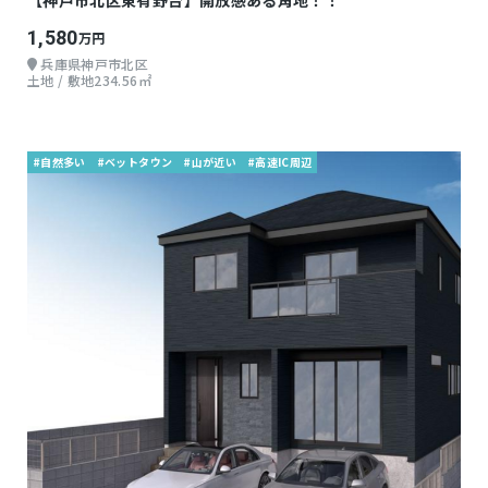
【神戸市北区東有野台】開放感ある角地！！
1,580
万円
兵庫県神戸市北区
土地 / 敷地234.56㎡
#自然多い
#ベットタウン
#山が近い
#高速IC周辺