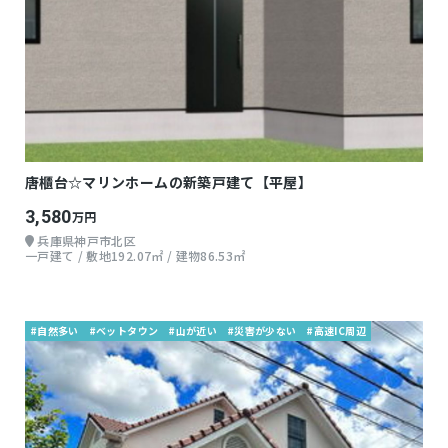
唐櫃台☆マリンホームの新築戸建て【平屋】
3,580
万円
兵庫県神戸市北区
一戸建て / 敷地192.07㎡ / 建物86.53㎡
#自然多い
#ベットタウン
#山が近い
#災害が少ない
#高速IC周辺