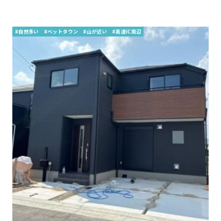
#自然多い
#ベットタウン
#山が近い
#高速IC周辺