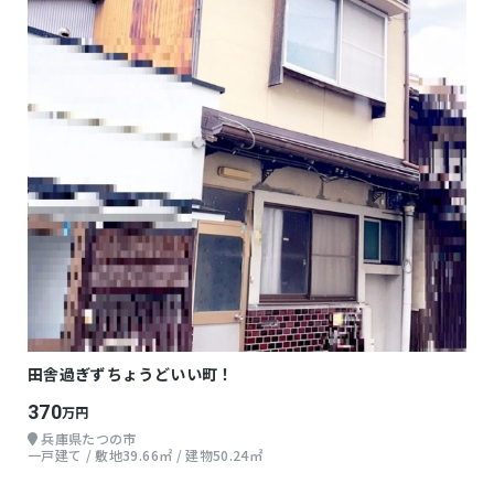
田舎過ぎずちょうどいい町！
370
万円
兵庫県たつの市
一戸建て / 敷地39.66㎡ / 建物50.24㎡