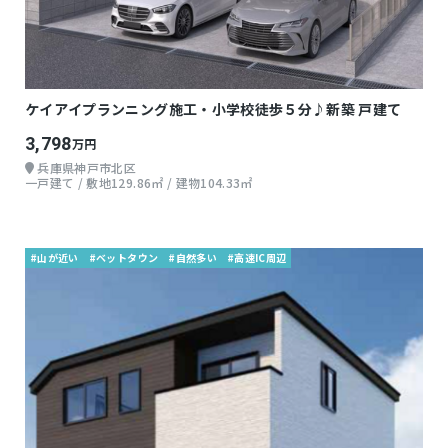
ケイアイプランニング施工・小学校徒歩５分♪新築 戸建て
3,798
万円
兵庫県神戸市北区
一戸建て / 敷地129.86㎡ / 建物104.33㎡
#山が近い
#ベットタウン
#自然多い
#高速IC周辺