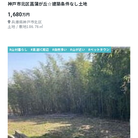
神戸市北区菖蒲が丘☆建築条件なし土地
1,680
万円
兵庫県神戸市北区
土地 / 敷地186.76㎡
#山村暮らし
#高速IC周辺
#自然多い
#山が近い
#ベットタウン