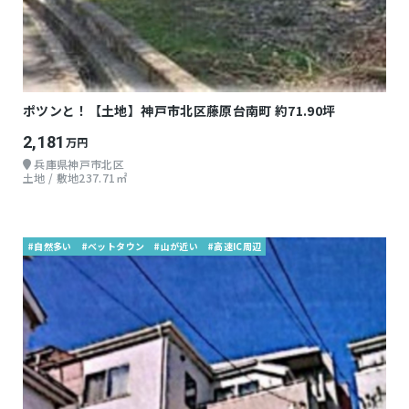
ポツンと！【土地】神戸市北区藤原台南町 約71.90坪
2,181
万円
兵庫県神戸市北区
土地 / 敷地237.71㎡
#自然多い
#ベットタウン
#山が近い
#高速IC周辺