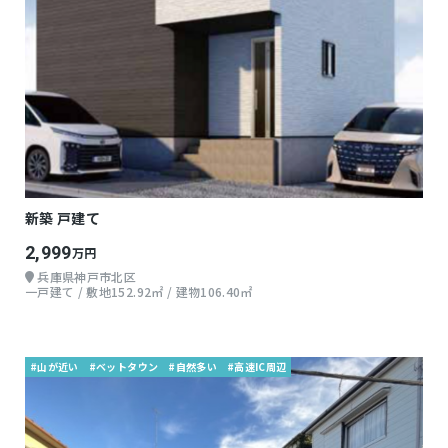
新築 戸建て
2,999
万円
兵庫県神戸市北区
一戸建て / 敷地152.92㎡ / 建物106.40㎡
#山が近い
#ベットタウン
#自然多い
#高速IC周辺