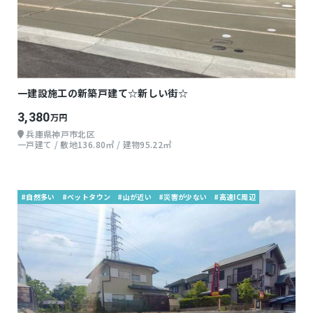
一建設施工の新築戸建て☆新しい街☆
3,380
万円
兵庫県神戸市北区
一戸建て / 敷地136.80㎡ / 建物95.22㎡
#自然多い
#ベットタウン
#山が近い
#災害が少ない
#高速IC周辺