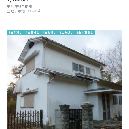
兵庫県三田市
土地 / 敷地237.60㎡
#自然多い
#森暮らし
#自然多い
#山が近い
#山村暮らし