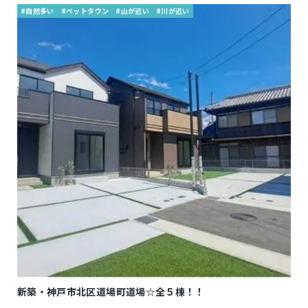
#自然多い
#ベットタウン
#山が近い
#川が近い
新築・神戸市北区道場町道場☆全５棟！！