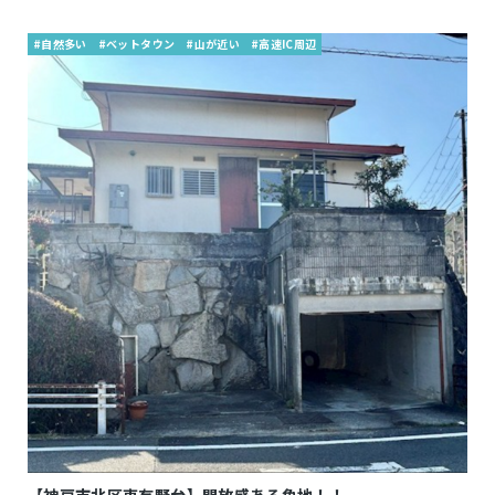
#自然多い
#ベットタウン
#山が近い
#高速IC周辺