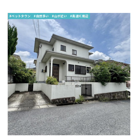
#ベットタウン
#自然多い
#山が近い
#高速IC周辺