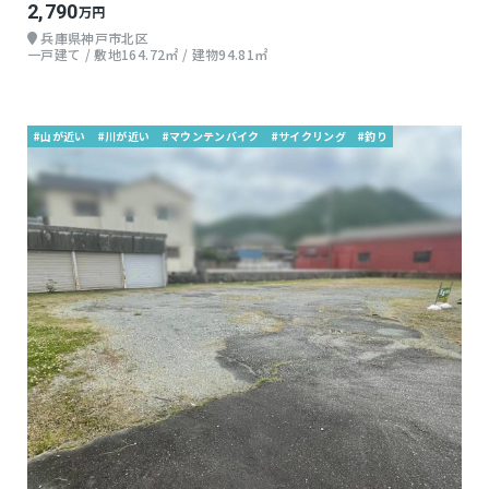
2,790
万円
兵庫県神戸市北区
一戸建て / 敷地164.72㎡ / 建物94.81㎡
#山が近い
#川が近い
#マウンテンバイク
#サイクリング
#釣り