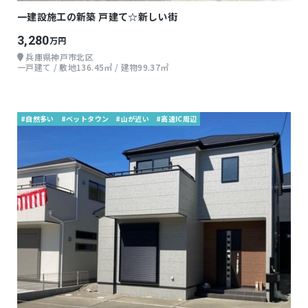
一建設施工の新築 戸建て☆新しい街
3,280
万円
兵庫県神戸市北区
一戸建て / 敷地136.45㎡ / 建物99.37㎡
#自然多い
#ベットタウン
#山が近い
#高速IC周辺