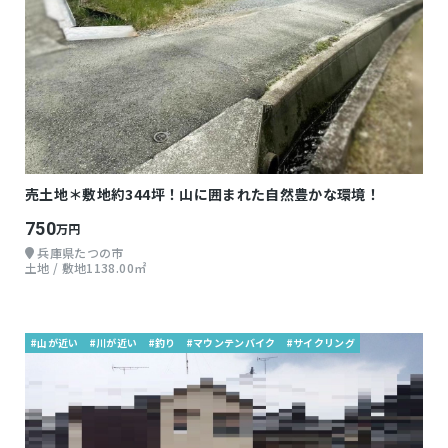
売土地＊敷地約344坪！山に囲まれた自然豊かな環境！
750
万円
兵庫県たつの市
土地 / 敷地1138.00㎡
#山が近い
#川が近い
#釣り
#マウンテンバイク
#サイクリング