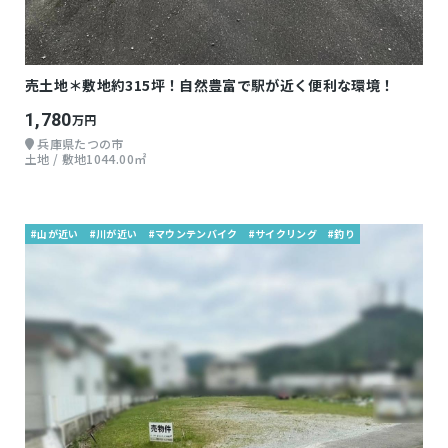
売土地＊敷地約315坪！自然豊富で駅が近く便利な環境！
1,780
万円
兵庫県たつの市
土地 / 敷地1044.00㎡
#山が近い
#川が近い
#マウンテンバイク
#サイクリング
#釣り