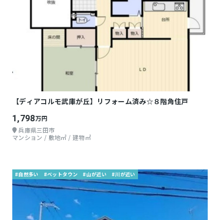
【ディアコルモ武庫が丘】リフォーム済み☆８階角住戸
1,798
万円
兵庫県三田市
マンション / 敷地㎡ / 建物㎡
#自然多い
#ベットタウン
#山が近い
#川が近い