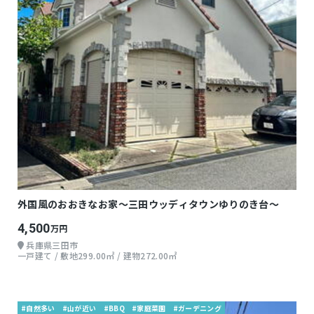
外国風のおおきなお家～三田ウッディタウンゆりのき台～
4,500
万円
兵庫県三田市
一戸建て / 敷地299.00㎡ / 建物272.00㎡
#自然多い
#山が近い
#BBQ
#家庭菜園
#ガーデニング