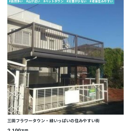
#自然多い
#山が近い
#ベットタウン
#災害が少ない
#老後住みやすい
三田フラワータウン・緑いっぱいの住みやすい街
2,100
万円