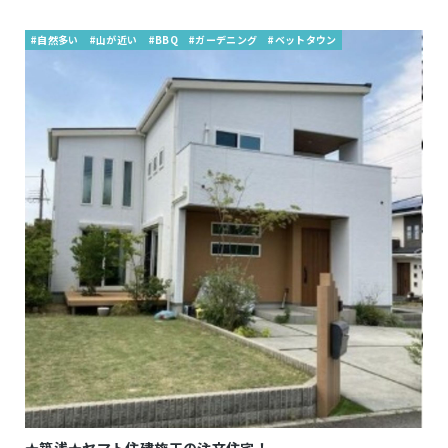
#自然多い
#山が近い
#BBQ
#ガーデニング
#ベットタウン