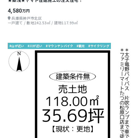
★築浅★ヤマト住建施工の注文住宅！
4,580
万円
兵庫県神戸市北区
一戸建て / 敷地242.53㎡ / 建物117.99㎡
#山が近い
#川が近い
#マウンテンバイク
#観光
#サイクリング