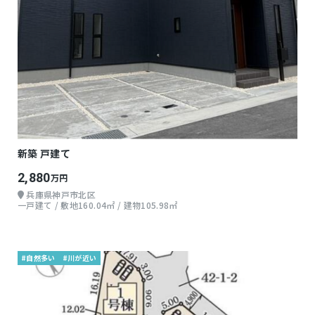
新築 戸建て
2,880
万円
兵庫県神戸市北区
一戸建て / 敷地160.04㎡ / 建物105.98㎡
#自然多い
#川が近い