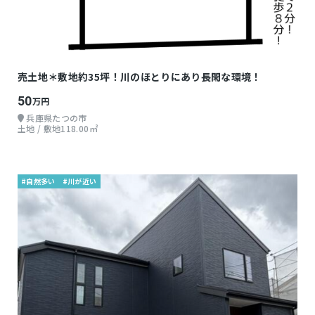
売土地＊敷地約35坪！川のほとりにあり長閑な環境！
50
万円
兵庫県たつの市
土地 / 敷地118.00㎡
#自然多い
#川が近い