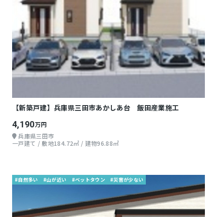
【新築戸建】兵庫県三田市あかしあ台 飯田産業施工
4,190
万円
兵庫県三田市
一戸建て / 敷地184.72㎡ / 建物96.88㎡
#自然多い
#山が近い
#ベットタウン
#災害が少ない