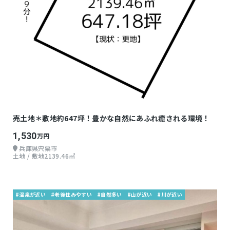
売土地＊敷地約647坪！豊かな自然にあふれ癒される環境！
1,530
万円
兵庫県宍粟市
土地 / 敷地2139.46㎡
#温泉が近い
#老後住みやすい
#自然多い
#山が近い
#川が近い