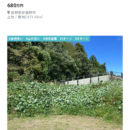
680
万円
長野県安曇野市
土地 / 敷地1071.00㎡
#自然多い
#山が近い
#地方起業
#iターン
#Uターン