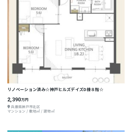
リノベーション済み☆神戸ヒルズデイズD棟８階☆
2,390
万円
兵庫県神戸市北区
マンション / 敷地㎡ / 建物㎡