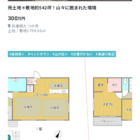
売土地＊敷地約542坪！山々に囲まれた環境
300
万円
兵庫県たつの市
土地 / 敷地1794.00㎡
#自然多い
#ベットタウン
#山が近い
#災害が少ない
#高速IC周辺