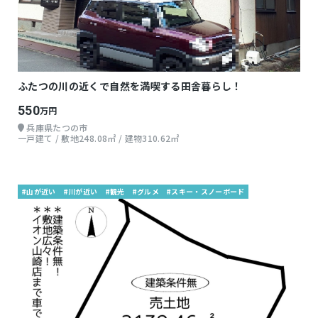
ふたつの川の近くで自然を満喫する田舎暮らし！
550
万円
兵庫県たつの市
一戸建て / 敷地248.08㎡ / 建物310.62㎡
#山が近い
#川が近い
#観光
#グルメ
#スキー・スノーボード