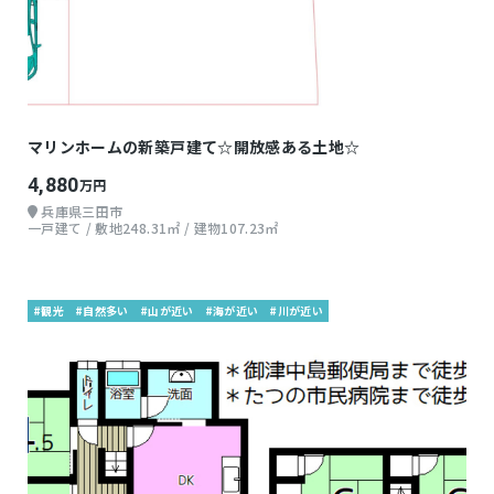
マリンホームの新築戸建て☆開放感ある土地☆
4,880
万円
兵庫県三田市
一戸建て / 敷地248.31㎡ / 建物107.23㎡
#観光
#自然多い
#山が近い
#海が近い
#川が近い