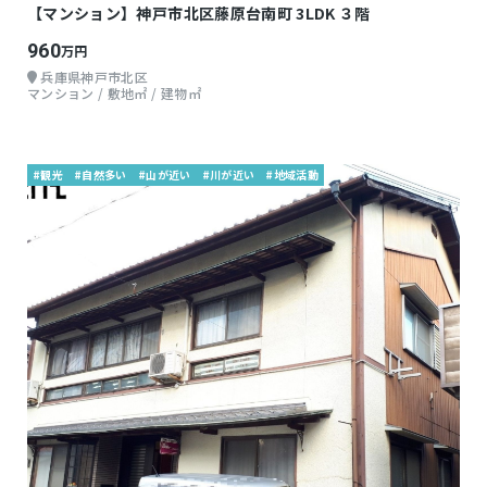
【マンション】神戸市北区藤原台南町 3LDK ３階
960
万円
兵庫県神戸市北区
マンション / 敷地㎡ / 建物㎡
#観光
#自然多い
#山が近い
#川が近い
#地域活動