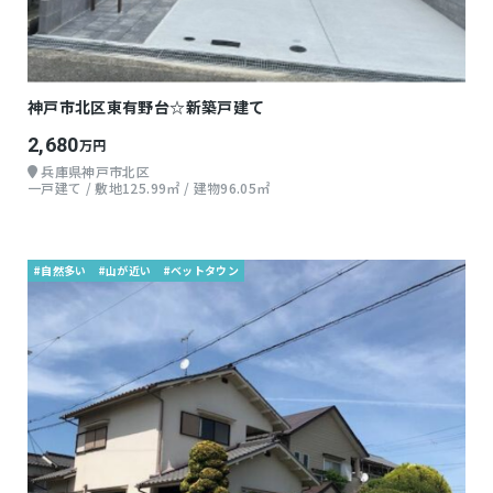
神戸市北区東有野台☆新築戸建て
2,680
万円
兵庫県神戸市北区
一戸建て / 敷地125.99㎡ / 建物96.05㎡
#自然多い
#山が近い
#ベットタウン