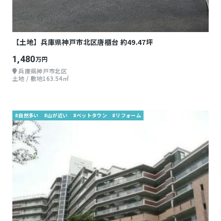
【土地】兵庫県神戸市北区唐櫃台 約49.47坪
1,480
万円
兵庫県神戸市北区
土地 / 敷地163.54㎡
#自然多い
#山が近い
#ベットタウン
#リフォーム