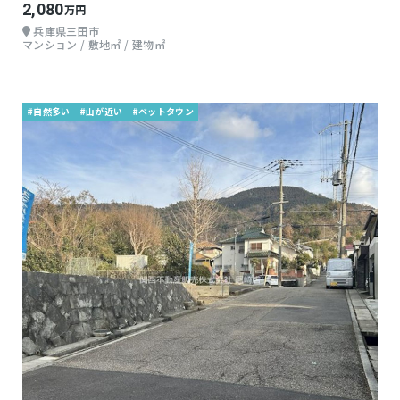
2,080
万円
兵庫県三田市
マンション / 敷地㎡ / 建物㎡
#自然多い
#山が近い
#ベットタウン