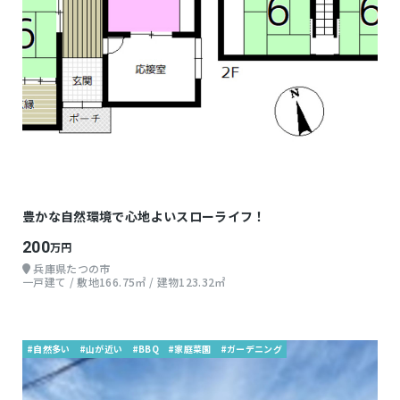
豊かな自然環境で心地よいスローライフ！
200
万円
兵庫県たつの市
一戸建て / 敷地166.75㎡ / 建物123.32㎡
#自然多い
#山が近い
#BBQ
#家庭菜園
#ガーデニング