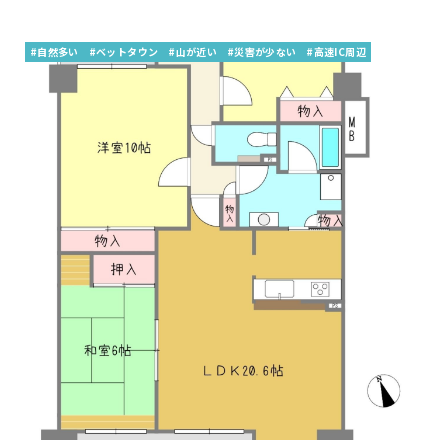
#自然多い
#ベットタウン
#山が近い
#災害が少ない
#高速IC周辺