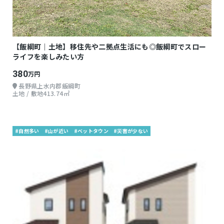
【飯綱町｜土地】移住先や二拠点生活にも◎飯綱町でスロー
ライフを楽しみたい方
380
万円
長野県上水内郡飯綱町
土地 / 敷地413.74㎡
#自然多い
#山が近い
#ベットタウン
#災害が少ない