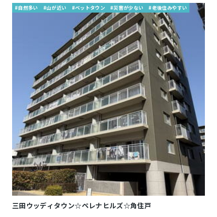
#自然多い
#山が近い
#ベットタウン
#災害が少ない
#老後住みやすい
三田ウッディタウン☆ペレナヒルズ☆角住戸