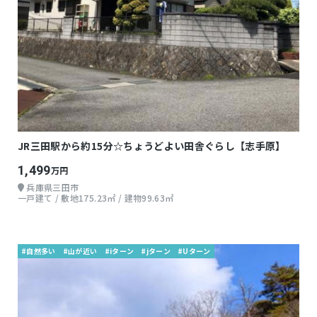
JR三田駅から約15分☆ちょうどよい田舎ぐらし【志手原】
1,499
万円
兵庫県三田市
一戸建て / 敷地175.23㎡ / 建物99.63㎡
#自然多い
#山が近い
#iターン
#jターン
#Uターン