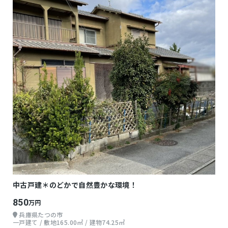
中古戸建＊のどかで自然豊かな環境！
850
万円
兵庫県たつの市
一戸建て / 敷地165.00㎡ / 建物74.25㎡