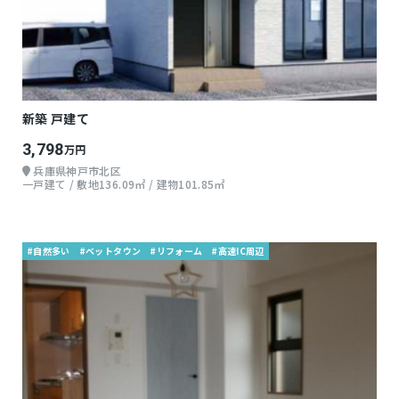
新築 戸建て
3,798
万円
兵庫県神戸市北区
一戸建て / 敷地136.09㎡ / 建物101.85㎡
#自然多い
#ベットタウン
#リフォーム
#高速IC周辺