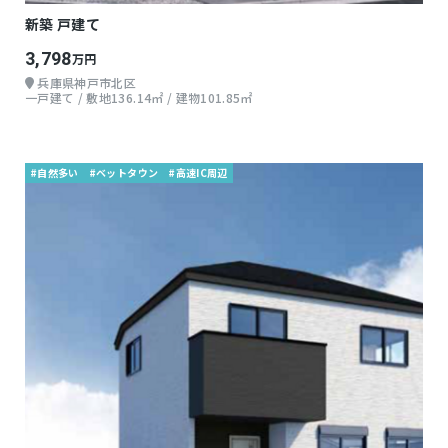
新築 戸建て
3,798
万円
兵庫県神戸市北区
一戸建て / 敷地136.14㎡ / 建物101.85㎡
#自然多い
#ベットタウン
#高速IC周辺