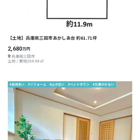
【土地】兵庫県三田市あかしあ台 約61.71坪
2,680
万円
兵庫県三田市
土地 / 敷地204.00㎡
#自然多い
#リフォーム
#山が近い
#ベットタウン
#災害が少ない