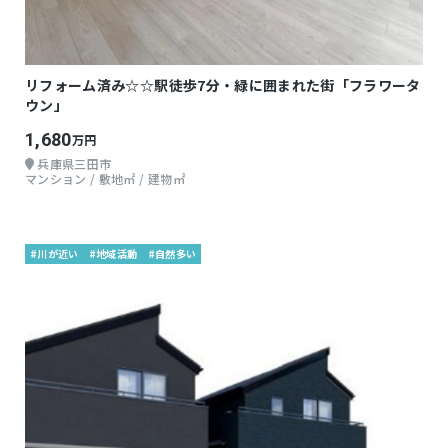
リフォーム済み☆☆駅徒歩7分・緑に囲まれた街「フラワータ
ウン」
1,680
万円
兵庫県三田市
マンション / 敷地㎡ / 建物㎡
#川が近い
#地域活動
#自然多い