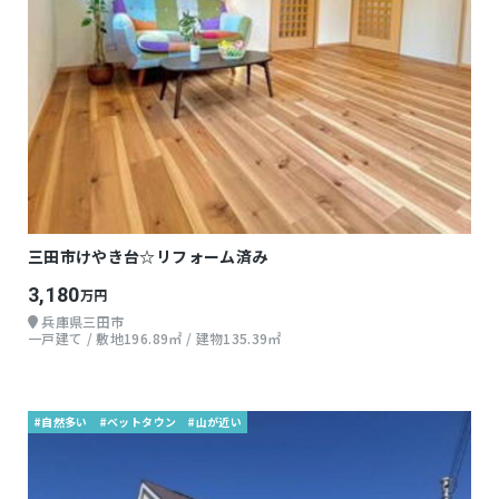
三田市けやき台☆リフォーム済み
3,180
万円
兵庫県三田市
一戸建て / 敷地196.89㎡ / 建物135.39㎡
#自然多い
#ベットタウン
#山が近い