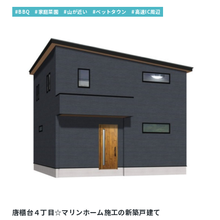
#BBQ
#家庭菜園
#山が近い
#ベットタウン
#高速IC周辺
唐櫃台４丁目☆マリンホーム施工の新築戸建て