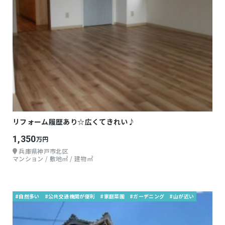
リフォーム履歴あり☆広くてきれい♪
1,350
万円
兵庫県神戸市北区
マンション / 敷地㎡ / 建物㎡
#自然多い
#公共交通機関が便利
#家庭菜園
#ガーデニング
#山が近い