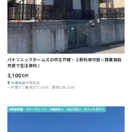
パナソニックホームズの中古戸建・２駅利用可能☆商業施設
充実で生活便利♪
3,100
万円
兵庫県神戸市北区
一戸建て / 敷地271.18㎡ / 建物136.23㎡
#家庭菜園
#ガーデニング
#自然多い
#山が近い
#ベットタウン