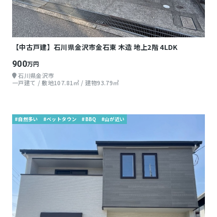
【中古戸建】石川県金沢市金石東 木造 地上2階 4LDK
900
万円
石川県金沢市
一戸建て / 敷地107.81㎡ / 建物93.79㎡
#自然多い
#ベットタウン
#BBQ
#山が近い