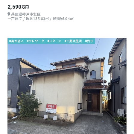
2,590
万円
兵庫県神戸市北区
一戸建て / 敷地135.83㎡ / 建物96.04㎡
#海が近い
#テレワーク
#Uターン
#二拠点生活
#釣り