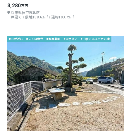
3,280
万円
兵庫県神戸市北区
一戸建て / 敷地188.63㎡ / 建物103.79㎡
#山が近い
#レトロ物件
#家庭菜園
#自然多い
#田舎にあるデカい家