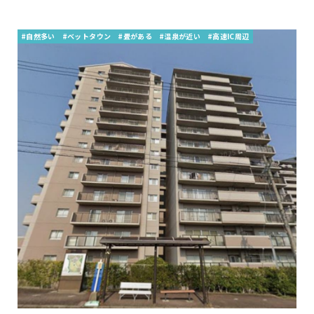
#自然多い
#ベットタウン
#畳がある
#温泉が近い
#高速IC周辺