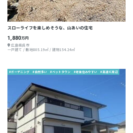
スローライフを楽しめそうな、山あいの住宅
1,880
万円
広島県呉市
一戸建て / 敷地805.19㎡ / 建物154.24㎡
#ガーデニング
#自然多い
#ベットタウン
#老後住みやすい
#高速IC周辺