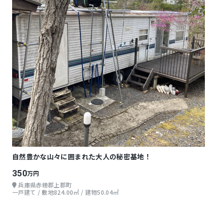
自然豊かな山々に囲まれた大人の秘密基地！
350
万円
兵庫県赤穂郡上郡町
一戸建て / 敷地824.00㎡ / 建物50.04㎡