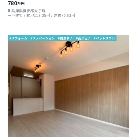
780
万円
兵庫県揖保郡太子町
一戸建て / 敷地118.25㎡ / 建物70.63㎡
#リフォーム
#リノベーション
#自然多い
#山が近い
#ベットタウン