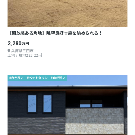
【開放感ある角地】眺望良好☆森を眺められる！
2,280
万円
兵庫県三田市
土地 / 敷地223.22㎡
#自然多い
#ベットタウン
#山が近い