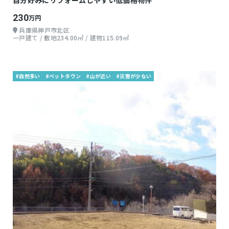
自分好みにリフォームしやすい低価格物件
230
万円
兵庫県神戸市北区
一戸建て / 敷地234.00㎡ / 建物115.09㎡
#自然多い
#ベットタウン
#山が近い
#災害が少ない