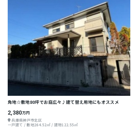
角地☆敷地80坪でお庭広々♪建て替え用地にもオススメ
2,380
万円
兵庫県神戸市北区
一戸建て / 敷地264.52㎡ / 建物122.55㎡