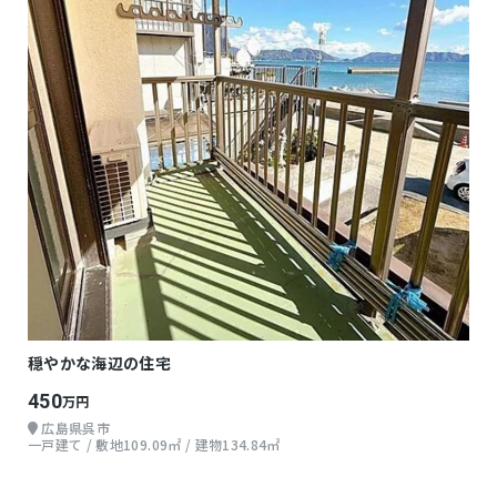
穏やかな海辺の住宅
450
万円
広島県呉市
一戸建て / 敷地109.09㎡ / 建物134.84㎡