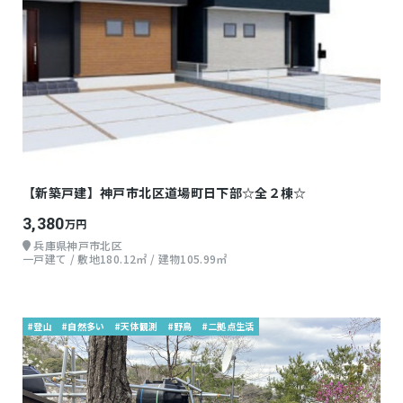
【新築戸建】神戸市北区道場町日下部☆全２棟☆
3,380
万円
兵庫県神戸市北区
一戸建て / 敷地180.12㎡ / 建物105.99㎡
#登山
#自然多い
#天体観測
#野鳥
#二拠点生活