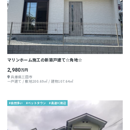
マリンホーム施工の新築戸建て☆角地☆
2,980
万円
兵庫県三田市
一戸建て / 敷地200.69㎡ / 建物107.64㎡
#自然多い
#ベットタウン
#高速IC周辺