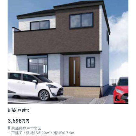
新築 戸建て
3,598
万円
兵庫県神戸市北区
一戸建て / 敷地136.00㎡ / 建物98.74㎡