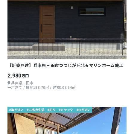
【新築戸建】兵庫県三田市つつじが丘北★マリンホーム施工
2,980
万円
兵庫県三田市
一戸建て / 敷地198.70㎡ / 建物107.64㎡
#海が近い
#二拠点生活
#釣り
#カヤック
#山が近い