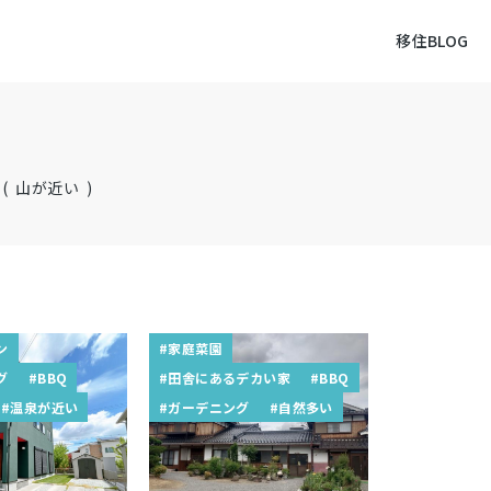
移住BLOG
( 山が近い )
ン
#家庭菜園
グ
#BBQ
#田舎にあるデカい家
#BBQ
#温泉が近い
#ガーデニング
#自然多い