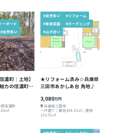
#自然多い
#リフォーム
ノーボード
#家庭菜園
#ガーデニング
#自然多い
#山が近い
信濃町｜土地】
★リフォーム済み☆兵庫県
魅力の信濃町に
三田市あかしあ台 角地♪
ませんか？
3,080
万円
内郡信濃町
兵庫県三田市
.00㎡
一戸建て / 敷地309.32㎡ / 建物
132.51㎡
#自然多い
#ベットタウン