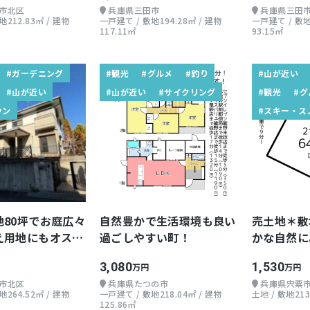
市北区
兵庫県三田市
兵庫県三田
212.83㎡ / 建物
一戸建て / 敷地194.28㎡ / 建物
一戸建て / 敷地
117.11㎡
93.15㎡
#ガーデニング
#観光
#グルメ
#釣り
#山が近い
#山が近い
#山が近い
#サイクリング
#観光
#グ
ウン
#スキー・ス
地80坪でお庭広々
自然豊かで生活環境も良い
売土地＊敷
え用地にもオスス
過ごしやすい町！
かな自然に
環境！
3,080
1,530
万円
万円
市北区
兵庫県たつの市
兵庫県宍粟
264.52㎡ / 建物
一戸建て / 敷地218.04㎡ / 建物
土地 / 敷地213
125.86㎡