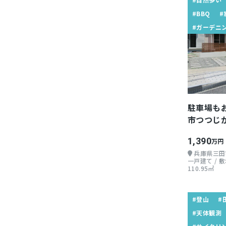
#BBQ
#
#ガーデニ
駐車場も
市つつじ
1,390
万円
兵庫県三田
一戸建て / 敷地
110.95㎡
#登山
#
#天体観測