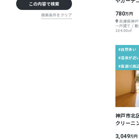
やガーデ
高速IC周辺
この内容で検索
780
万円
検索条件をクリア
兵庫県神戸
一戸建て / 敷地
104.00㎡
#自然多い
#温泉が近
#高速IC周
神戸市北
クリーニ
3,049
万円