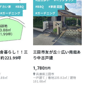
デカい家
#BBQ
#BBQ
#家庭菜園
#ガーデニング
#ガーデニング
田舎暮らし！！三
三田市友が丘☆広い南庭あ
約221.99坪
り中古戸建
1,780
万円
市
兵庫県三田市
.88㎡
一戸建て / 敷地235.02㎡ / 建物
101.08㎡