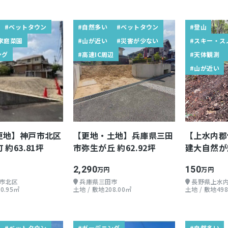
#ベットタウン
#自然多い
#ベットタウン
#登山
家庭菜園
#山が近い
#災害が少ない
#スキー・ス
ング
#高速IC周辺
#天体観測
#山が近い
更地】神戸市北区
【更地・土地】兵庫県三田
【上水内郡
約63.81坪
市弥生が丘 約62.92坪
建大自然が
移住してみ
2,290
150
万円
万円
市北区
兵庫県三田市
長野県上水
0.95㎡
土地 / 敷地208.00㎡
土地 / 敷地498
#ベットタウン
#ガーデニング
#自然多い