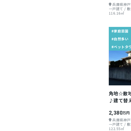
兵庫県神戸
一戸建て / 敷地
116.16㎡
#家庭菜園
#自然多い
#ベットタ
角地☆敷
♪建て替
メ
2,380
万円
兵庫県神戸
一戸建て / 敷地
122.55㎡