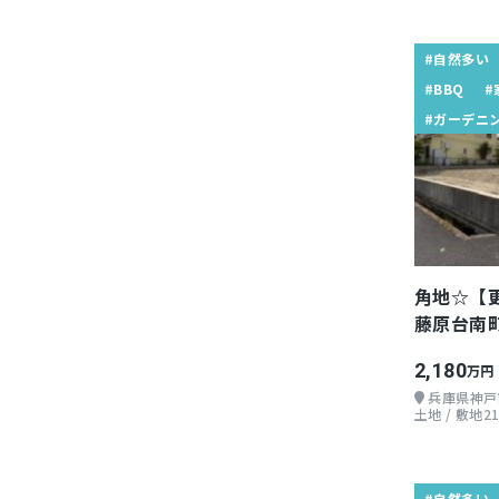
#自然多い
#BBQ
#
#ガーデニ
角地☆【
藤原台南町 
2,180
万円
兵庫県神戸
土地 / 敷地21
#自然多い