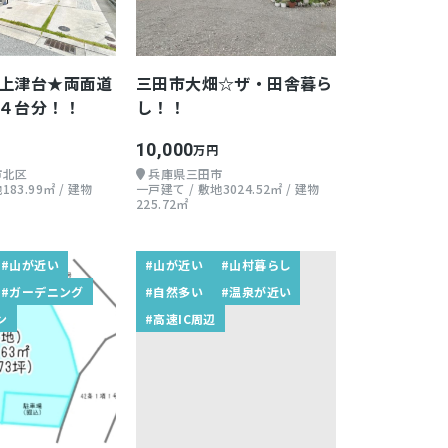
上津台★両面道
三田市大畑☆ザ・田舎暮ら
４台分！！
し！！
10,000
万円
市北区
兵庫県三田市
183.99㎡ / 建物
一戸建て / 敷地3024.52㎡ / 建物
225.72㎡
#山が近い
#山が近い
#山村暮らし
#ガーデニング
#自然多い
#温泉が近い
ン
#高速IC周辺