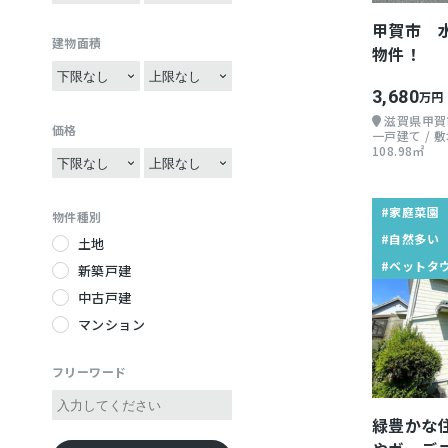
グルメ
5SDK
4SLDK
温泉が近い
ハンモック
3SLDK
甲賀市 
サイクリング
5SLDK
建物面積
ベットタウン
畳がある
物件！
温泉巡り
自給自足
五右衛門風呂
陶芸・工芸
3,680
万円
祭り好き
土間
バス釣り
滋賀県甲賀
伝統行事
ガレージ付き
価格
一戸建て / 敷地
108.98㎡
iターン
縁側
jターン
花火が見える
Uターン
雪景色
#家庭菜園
物件種別
雨が少ない地域
絶景が見える
#自然多い
土地
歴史的建造物が近い
富士山が見える
#ベットタ
新築戸建
災害が少ない
電車が複数使える
中古戸建
老後住みやすい
公共交通機関が便利
マンション
酒所
リフォーム
リノベーション
フリーワード
琵琶湖が近い
緑豊かな
平地が多い