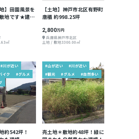
地】田園風景を
【土地】神戸市北区有野町
敷地です★建築
唐櫃 約998.25坪
2,800
万円
市
兵庫県神戸市北区
.63㎡
土地 / 敷地3300.00㎡
#川が近い
#山が近い
#川が近い
バイク
#グルメ
#観光
#グルメ
#自然多い
グ
地約542坪！
売土地＊敷地約48坪！緑に