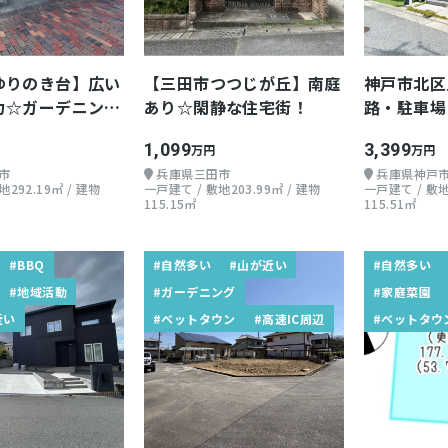
ゆりのき台】広い
【三田市つつじが丘】南庭
神戸市北区
力☆ガーデニング
あり☆閑静な住宅街！
路・駐車場
ススメ☆
1,099
3,399
万円
万円
市
兵庫県三田市
兵庫県神戸
292.19㎡ / 建物
一戸建て / 敷地203.99㎡ / 建物
一戸建て / 敷地
115.15㎡
115.51㎡
#BBQ
#自然多い
#山が近い
#自然多い
#地域活動
#ガーデニング
#家庭菜園
近い
#ベットタウン
#高速IC周辺
#ベットタウ