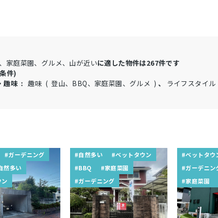
Q、家庭菜園、グルメ、山が近い
に適した物件は
267
件です
条件)
・趣味 :
趣味 ( 登山、BBQ、家庭菜園、グルメ )
、
ライフスタイル 
#ガーデニング
#自然多い
#ベットタウン
#ベットタウ
自然多い
#BBQ
#家庭菜園
#ガーデニン
ウン
#ガーデニング
#家庭菜園