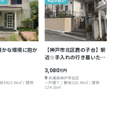
ング
#山が近い
豊かな環境に抱か
【神戸市北区鹿の子台】駅
近☆手入れの行き届いたお
庭あり
3,080
万円
兵庫県神戸市北区
3423.06㎡ / 建物
一戸建て / 敷地225.48㎡ / 建物
124.20㎡