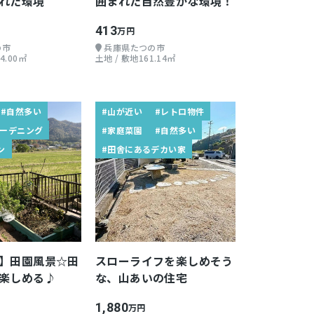
れた環境
囲まれた自然豊かな環境！
413
万円
の市
兵庫県たつの市
4.00㎡
土地 / 敷地161.14㎡
#自然多い
#山が近い
#レトロ物件
ガーデニング
#家庭菜園
#自然多い
ン
#田舎にあるデカい家
】田園風景☆田
スローライフを楽しめそう
楽しめる♪
な、山あいの住宅
1,880
万円