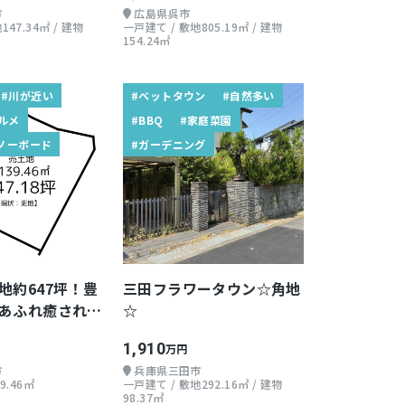
市
広島県呉市
147.34㎡ / 建物
一戸建て / 敷地805.19㎡ / 建物
154.24㎡
#川が近い
#ベットタウン
#自然多い
ルメ
#BBQ
#家庭菜園
ノーボード
#ガーデニング
地約647坪！豊
三田フラワータウン☆角地
あふれ癒される
☆
1,910
万円
市
兵庫県三田市
9.46㎡
一戸建て / 敷地292.16㎡ / 建物
98.37㎡