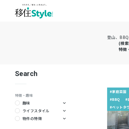
登山、BB
(検索
特徴
Search
#家庭菜園
特徴・趣味
#BBQ
#
趣味
#ベットタ
キャンプ
ライフスタイル
サーフィン
テレワーク
物件の特徴
ダイビング
ワーケーション
暖炉のある家