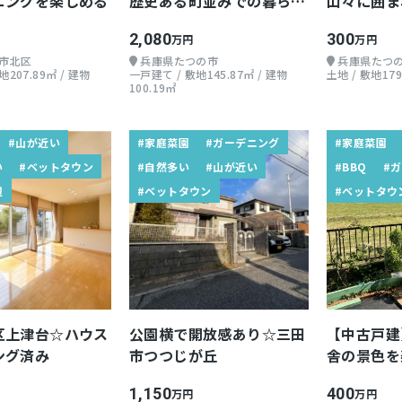
ニングを楽しめる
歴史ある町並みでの暮ら
山々に囲ま
し！
2,080
300
万円
万円
市北区
兵庫県たつの市
兵庫県たつ
207.89㎡ / 建物
一戸建て / 敷地145.87㎡ / 建物
土地 / 敷地179
100.19㎡
#山が近い
#家庭菜園
#ガーデニング
#家庭菜園
い
#ベットタウン
#自然多い
#山が近い
#BBQ
#
辺
#ベットタウン
#ベットタウ
区上津台☆ハウス
公園横で開放感あり☆三田
【中古戸建
ング済み
市つつじが丘
舎の景色を
1,150
400
万円
万円