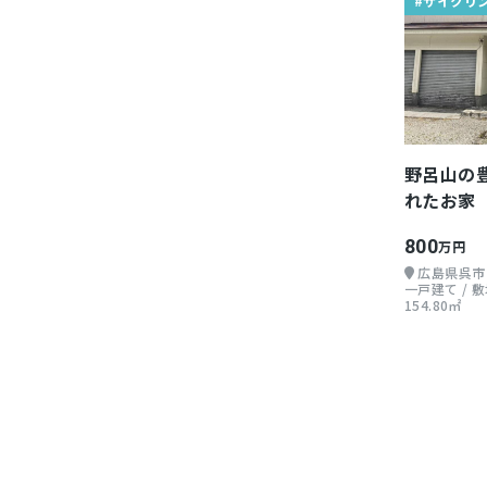
#サイクリ
野呂山の
れたお家
800
万円
広島県呉市
一戸建て / 敷地
154.80㎡