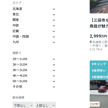
釣り
コワーキング
古民家
エリア
カヤック
ノマドワーカー
平家
北海道
北海道
東北
ジェットスキー
フリーランス
ログハウス
秋田県
【三田市
関東
登山
地方起業
ウッドデッキ
神奈川県
岩手県
中部
南庭が魅
スキー・スノーボー
自然多い
レトロ物件
長野県
千葉県
近畿
ド
好きにオ
山が近い
デザイナーズ物件
兵庫県
静岡県
2,999
中国・四国
万円
ゴルフ
愛媛県
海が近い
モダン
滋賀県
九州
山梨県
兵庫県三田
マウンテンバイク
宮崎県
一戸建て / 敷地
岡山県
川が近い
団地
三重県
岐阜県
110.79㎡
天体観測
鹿児島県
間取り
広島県
湖が近い
リゾートマンション
大阪府
石川県
野鳥
大分県
1R〜1LDK
水が美味しい
お店ができる
愛知県
1R
BBQ
#キャンプ
2K〜2LDK
森暮らし
バリアフリー
2K
1K
3K〜3LDK
農場
#自然多い
山村暮らし
二世帯住宅
3K
2DK
4K〜4LDK
1DK
家庭菜園
#琵琶湖が
4K
島暮らし
田舎にあるデカい家
3DK
5K〜5LDK
2LK
1LDK
ガーデニング
5K
4DK
その他
丁寧な暮らし
敷地内に山がある
3LK
2LDK
1SDK
造園
その他
5DK
4LK
二拠点生活
田畑付き
3LDK
2SDK
1SLDK
野遊び
敷地面積
5LK
4LDK
就農できる地域
庭に大きな木がある
3SK
2SLDK
観光
5LDK
4SDK
地域活動
井戸水利用可
3SDK