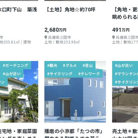
水口町下山 築浅
【土地】角地☆約70坪
【角地・更
眺められる
可能！
2,680
491
万円
万円
市
兵庫県三田市
兵庫県三田
333.61㎡ / 建物
土地 / 敷地232.98㎡
土地 / 敷地177
#ガーデニング
#観光
#グルメ
#登山
#山が近い
#山が近い
#サイクリング
#テレワーク
#マウンテン
ウン
#サイクリン
住宅地・家庭菜園
播磨の小京都「たつの市」
売土地＊敷