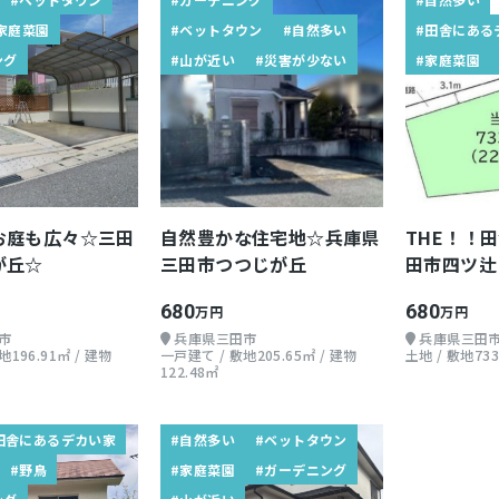
家庭菜園
#ベットタウン
#自然多い
#田舎にある
ング
#山が近い
#災害が少ない
#家庭菜園
お庭も広々☆三田
自然豊かな住宅地☆兵庫県
THE！！
が丘☆
三田市つつじが丘
田市四ツ辻 
680
680
万円
万円
市
兵庫県三田市
兵庫県三田
196.91㎡ / 建物
一戸建て / 敷地205.65㎡ / 建物
土地 / 敷地733
122.48㎡
田舎にあるデカい家
#自然多い
#ベットタウン
#野鳥
#家庭菜園
#ガーデニング