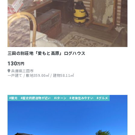
三田の別荘地「愛もと高原」ログハウス
130
万円
兵庫県三田市
一戸建て / 敷地359.00㎡ / 建物58.11㎡
#観光
#歴史的建造物が近い
#iターン
#老後住みやすい
#グルメ