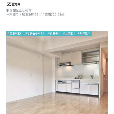
550
万円
兵庫県たつの市
一戸建て / 敷地248.08㎡ / 建物310.62㎡
#温泉が近い
#老後住みやすい
#自然多い
#山が近い
#川が近い