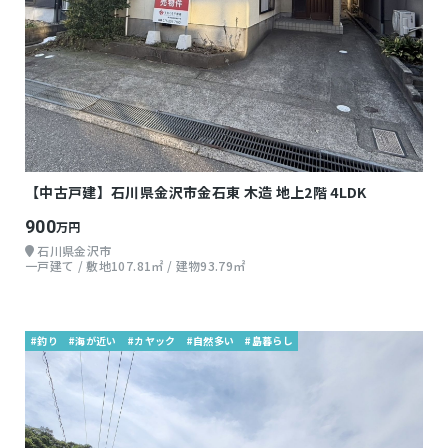
【中古戸建】石川県金沢市金石東 木造 地上2階 4LDK
900
万円
石川県金沢市
一戸建て / 敷地107.81㎡ / 建物93.79㎡
#釣り
#海が近い
#カヤック
#自然多い
#島暮らし