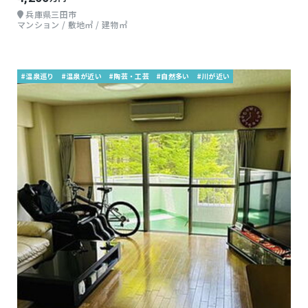
兵庫県三田市
マンション / 敷地㎡ / 建物㎡
#温泉巡り
#温泉が近い
#陶芸・工芸
#自然多い
#川が近い