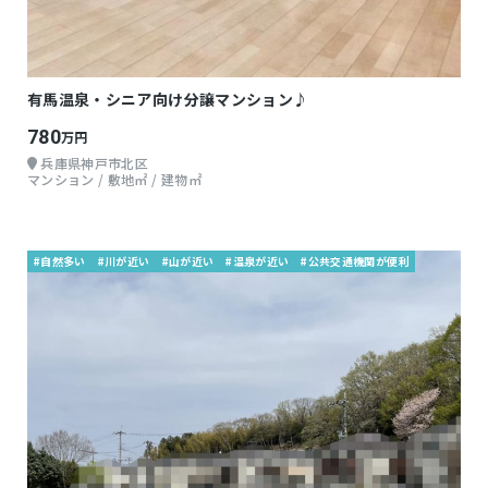
有馬温泉・シニア向け分譲マンション♪
780
万円
兵庫県神戸市北区
マンション / 敷地㎡ / 建物㎡
#自然多い
#川が近い
#山が近い
#温泉が近い
#公共交通機関が便利