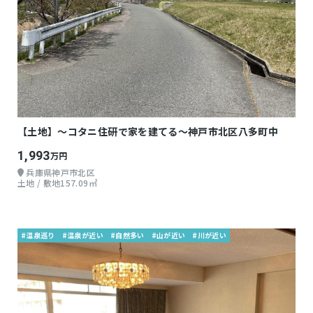
【土地】～コタニ住研で家を建てる～神戸市北区八多町中
1,993
万円
兵庫県神戸市北区
土地 / 敷地157.09㎡
#温泉巡り
#温泉が近い
#自然多い
#山が近い
#川が近い