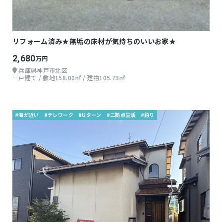
リフォーム済み★無垢の床材が気持ちのいいお家★
2,680
万円
兵庫県神戸市北区
一戸建て / 敷地158.00㎡ / 建物105.73㎡
#海が近い
#テレワーク
#Uターン
#二拠点生活
#釣り