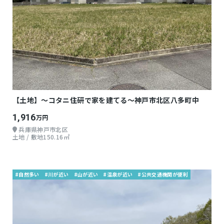
【土地】～コタニ住研で家を建てる～神戸市北区八多町中
1,916
万円
兵庫県神戸市北区
土地 / 敷地150.16㎡
#自然多い
#川が近い
#山が近い
#温泉が近い
#公共交通機関が便利