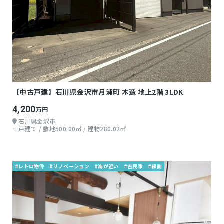
【中古戸建】石川県金沢市月浦町 木造 地上2階 3LDK
4,200
万円
石川県金沢市
一戸建て / 敷地500.00㎡ / 建物280.02㎡
#レトロ物件
#リノベーション
#海が近い
#古民家
#縁側