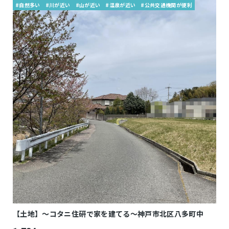
#自然多い
#川が近い
#山が近い
#温泉が近い
#公共交通機関が便利
【土地】～コタニ住研で家を建てる～神戸市北区八多町中