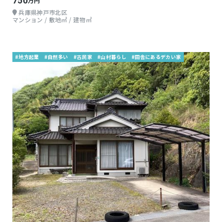
750
万円
兵庫県神戸市北区
マンション / 敷地㎡ / 建物㎡
#地方起業
#自然多い
#古民家
#山村暮らし
#田舎にあるデカい家