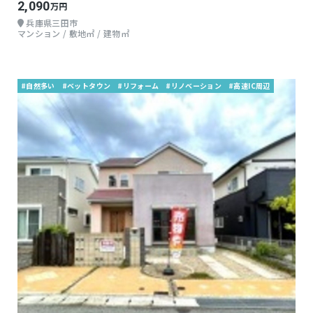
2,090
万円
兵庫県三田市
マンション / 敷地㎡ / 建物㎡
#自然多い
#ベットタウン
#リフォーム
#リノベーション
#高速IC周辺