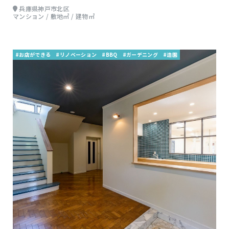
兵庫県神戸市北区
マンション / 敷地㎡ / 建物㎡
#お店ができる
#リノベーション
#BBQ
#ガーデニング
#造園