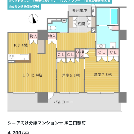
#ベットタウン
#老後住みやすい
#バリアフリー
#電車が複数使える
#公共交通機関が便利
シニア向け分譲マンション☆JR三田駅前
4,200
万円