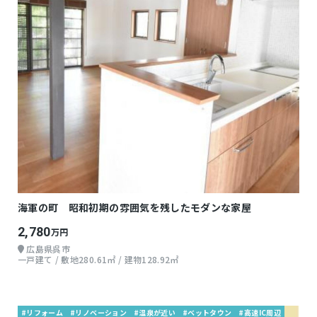
海軍の町 昭和初期の雰囲気を残したモダンな家屋
2,780
万円
広島県呉市
一戸建て / 敷地280.61㎡ / 建物128.92㎡
#リフォーム
#リノベーション
#温泉が近い
#ベットタウン
#高速IC周辺