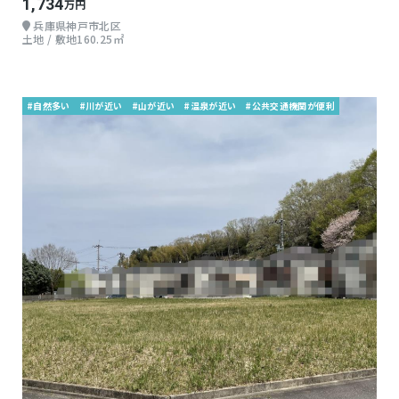
1,734
万円
兵庫県神戸市北区
土地 / 敷地160.25㎡
#自然多い
#川が近い
#山が近い
#温泉が近い
#公共交通機関が便利