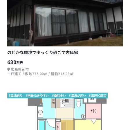
のどかな環境でゆっくり過ごす古民家
630
万円
広島県呉市
一戸建て / 敷地773.00㎡ / 建物213.09㎡
#温泉巡り
#老後住みやすい
#自然多い
#温泉が近い
#高速IC周辺