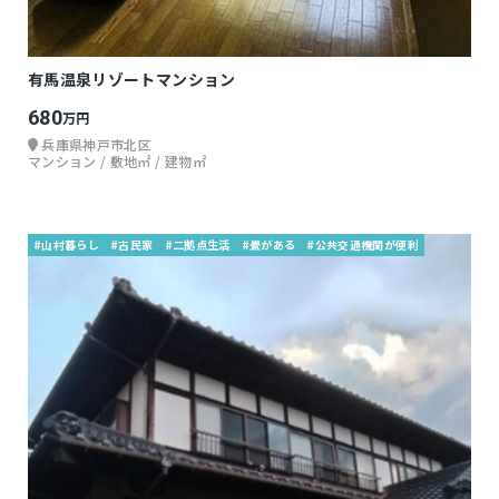
有馬温泉リゾートマンション
680
万円
兵庫県神戸市北区
マンション / 敷地㎡ / 建物㎡
#山村暮らし
#古民家
#二拠点生活
#畳がある
#公共交通機関が便利