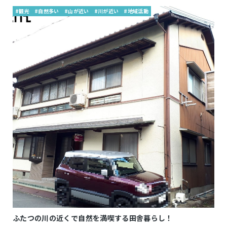
#観光
#自然多い
#山が近い
#川が近い
#地域活動
ふたつの川の近くで自然を満喫する田舎暮らし！