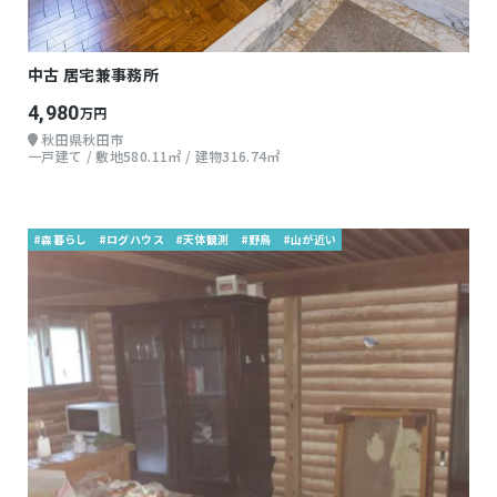
中古 居宅兼事務所
4,980
万円
秋田県秋田市
一戸建て / 敷地580.11㎡ / 建物316.74㎡
#森暮らし
#ログハウス
#天体観測
#野鳥
#山が近い