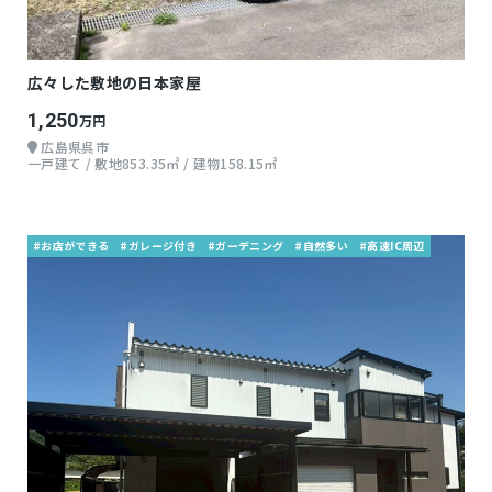
広々した敷地の日本家屋
1,250
万円
広島県呉市
一戸建て / 敷地853.35㎡ / 建物158.15㎡
#お店ができる
#ガレージ付き
#ガーデニング
#自然多い
#高速IC周辺