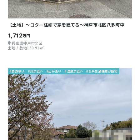
【土地】～コタニ住研で家を建てる～神戸市北区八多町中
1,712
万円
兵庫県神戸市北区
土地 / 敷地150.91㎡
#自然多い
#川が近い
#山が近い
#温泉が近い
#公共交通機関が便利