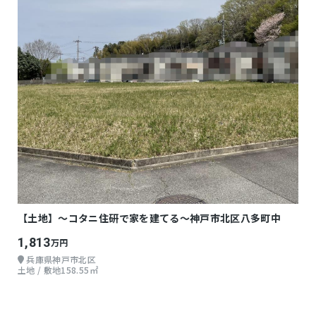
【土地】～コタニ住研で家を建てる～神戸市北区八多町中
1,813
万円
兵庫県神戸市北区
土地 / 敷地158.55㎡