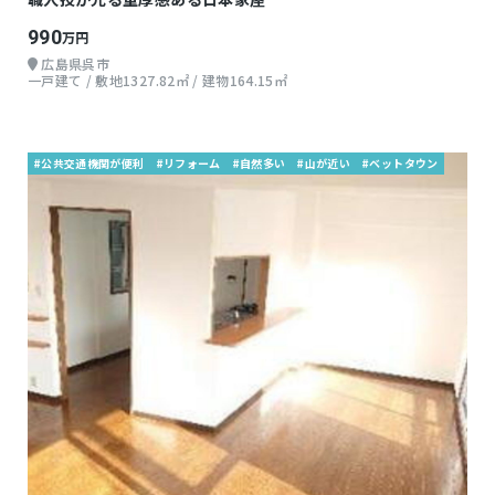
990
万円
広島県呉市
一戸建て / 敷地1327.82㎡ / 建物164.15㎡
#公共交通機関が便利
#リフォーム
#自然多い
#山が近い
#ベットタウン