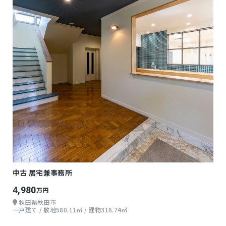
中古 居宅兼事務所
4,980
万円
秋田県秋田市
一戸建て / 敷地580.11㎡ / 建物316.74㎡