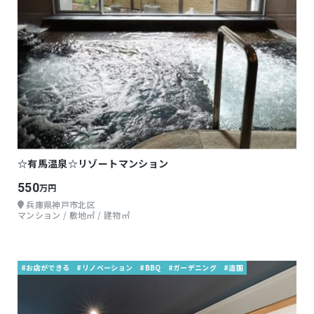
☆有馬温泉☆リゾートマンション
550
万円
兵庫県神戸市北区
マンション / 敷地㎡ / 建物㎡
#お店ができる
#リノベーション
#BBQ
#ガーデニング
#造園