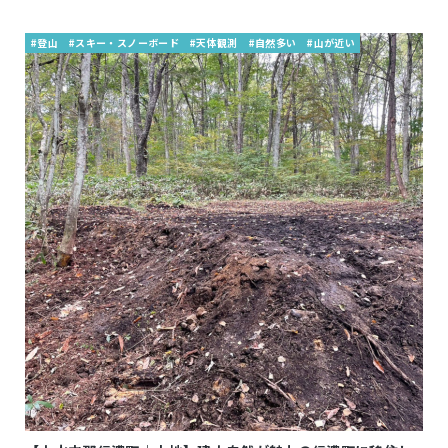
#登山
#スキー・スノーボード
#天体観測
#自然多い
#山が近い