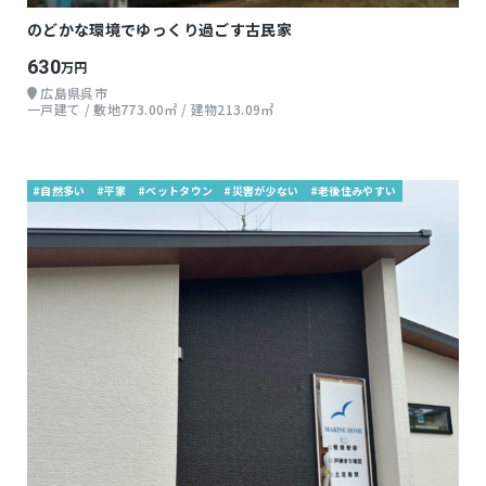
のどかな環境でゆっくり過ごす古民家
630
万円
広島県呉市
一戸建て / 敷地773.00㎡ / 建物213.09㎡
#自然多い
#平家
#ベットタウン
#災害が少ない
#老後住みやすい