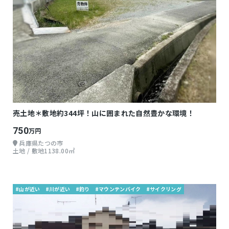
売土地＊敷地約344坪！山に囲まれた自然豊かな環境！
750
万円
兵庫県たつの市
土地 / 敷地1138.00㎡
#山が近い
#川が近い
#釣り
#マウンテンバイク
#サイクリング