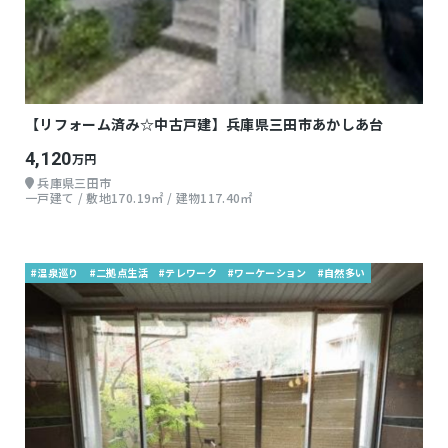
【リフォーム済み☆中古戸建】兵庫県三田市あかしあ台
4,120
万円
兵庫県三田市
一戸建て / 敷地170.19㎡ / 建物117.40㎡
#温泉巡り
#二拠点生活
#テレワーク
#ワーケーション
#自然多い