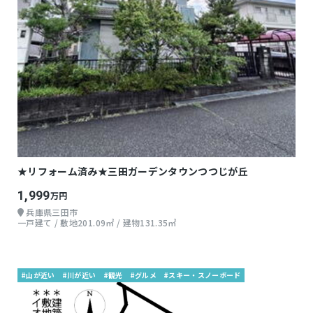
★リフォーム済み★三田ガーデンタウンつつじが丘
1,999
万円
兵庫県三田市
一戸建て / 敷地201.09㎡ / 建物131.35㎡
#山が近い
#川が近い
#観光
#グルメ
#スキー・スノーボード