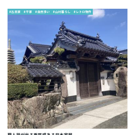
#古民家
#平家
#自然多い
#山村暮らし
#レトロ物件
職人技が光る重厚感ある日本家屋