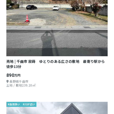
売地 | 千曲市 寂蒔 ゆとりのある広さの敷地 最寄り駅から
徒歩13分
890
万円
長野県千曲市
土地 / 敷地239.20㎡
#自然多い
#川が近い