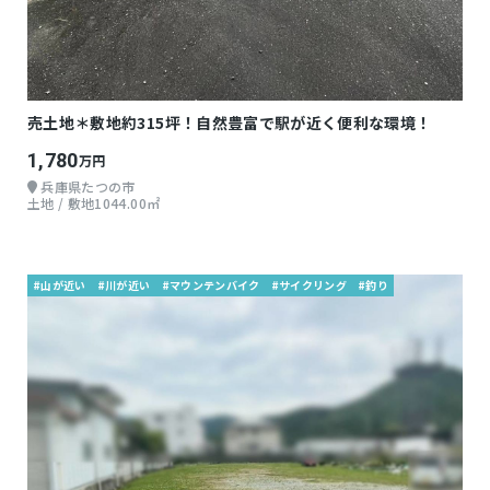
売土地＊敷地約315坪！自然豊富で駅が近く便利な環境！
1,780
万円
兵庫県たつの市
土地 / 敷地1044.00㎡
#山が近い
#川が近い
#マウンテンバイク
#サイクリング
#釣り