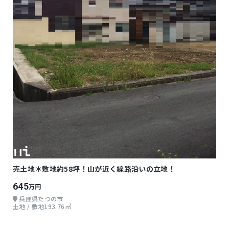
売土地＊敷地約58坪！山が近く線路沿いの立地！
645
万円
兵庫県たつの市
土地 / 敷地193.76㎡