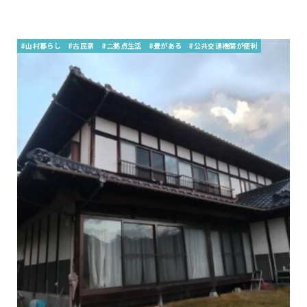
#山村暮らし
#古民家
#二拠点生活
#畳がある
#公共交通機関が便利