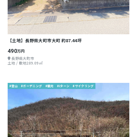
【土地】長野県大町市大町 約87.44坪
490
万円
長野県大町市
土地 / 敷地289.09㎡
#登山
#ガーデニング
#観光
#iターン
#サイクリング