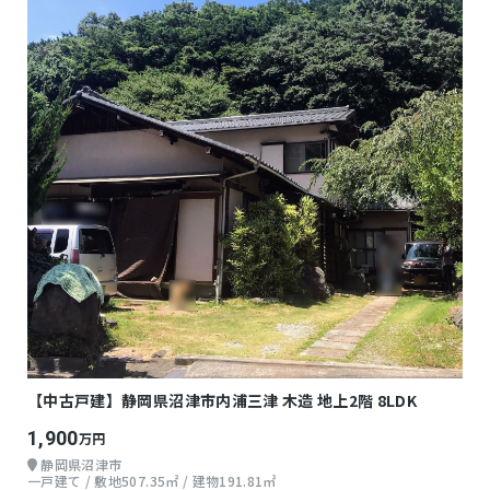
【中古戸建】静岡県沼津市内浦三津 木造 地上2階 8LDK
1,900
万円
静岡県沼津市
一戸建て / 敷地507.35㎡ / 建物191.81㎡