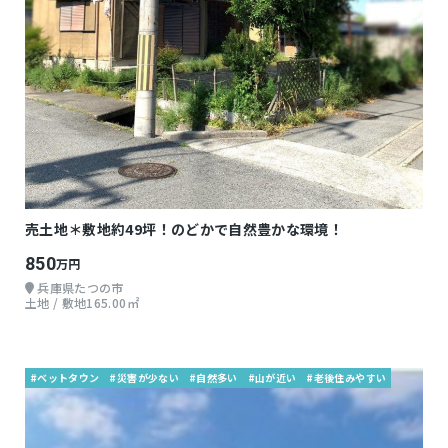
売土地＊敷地約49坪！のどかで自然豊かな環境！
850
万円
兵庫県たつの市
土地 / 敷地165.00㎡
#ベットタウン
#災害が少ない
#自然多い
#山が近い
#老後住みやすい