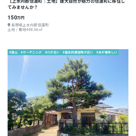
【上水内郡信濃町｜土地】建大自然が魅力の信濃町に移住し
てみませんか？
150
万円
長野県上水内郡信濃町
土地 / 敷地498.00㎡
#登山
#ガーデニング
#川が近い
#歴史的建造物が近い
#水が美味しい