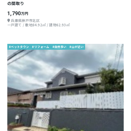
の間取り
1,790
万円
兵庫県神戸市北区
一戸建て / 敷地84.92㎡ / 建物62.93㎡
#ベットタウン
#リフォーム
#自然多い
#山が近い