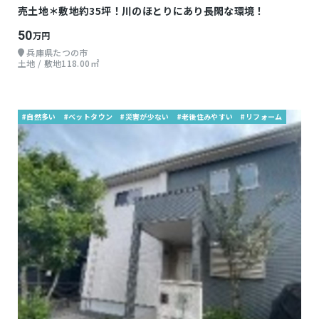
売土地＊敷地約35坪！川のほとりにあり長閑な環境！
50
万円
兵庫県たつの市
土地 / 敷地118.00㎡
#自然多い
#ベットタウン
#災害が少ない
#老後住みやすい
#リフォーム