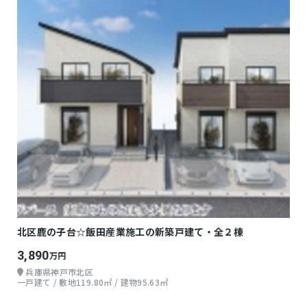
北区鹿の子台☆飯田産業施工の新築戸建て・全２棟
3,890
万円
兵庫県神戸市北区
一戸建て / 敷地119.80㎡ / 建物95.63㎡