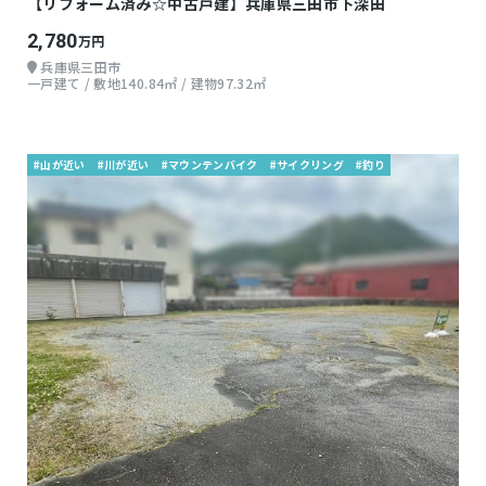
【リフォーム済み☆中古戸建】兵庫県三田市下深田
2,780
万円
兵庫県三田市
一戸建て / 敷地140.84㎡ / 建物97.32㎡
#山が近い
#川が近い
#マウンテンバイク
#サイクリング
#釣り