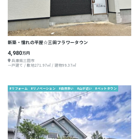
新築・憧れの平屋☆三田フラワータウン
4,980
万円
兵庫県三田市
一戸建て / 敷地271.97㎡ / 建物99.37㎡
#リフォーム
#リノベーション
#自然多い
#山が近い
#ベットタウン