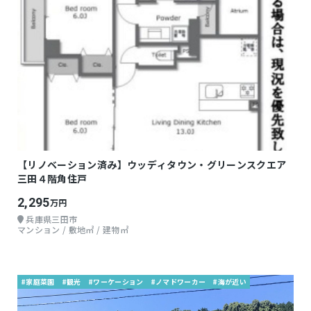
【リノベーション済み】ウッディタウン・グリーンスクエア
三田４階角住戸
2,295
万円
兵庫県三田市
マンション / 敷地㎡ / 建物㎡
#家庭菜園
#観光
#ワーケーション
#ノマドワーカー
#海が近い