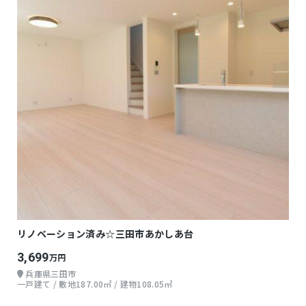
リノベーション済み☆三田市あかしあ台
3,699
万円
兵庫県三田市
一戸建て / 敷地187.00㎡ / 建物108.05㎡