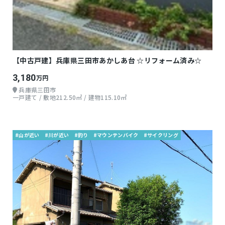
【中古戸建】兵庫県三田市あかしあ台 ☆リフォーム済み☆
3,180
万円
兵庫県三田市
一戸建て / 敷地212.50㎡ / 建物115.10㎡
#山が近い
#川が近い
#釣り
#マウンテンバイク
#サイクリング