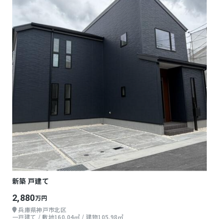
新築 戸建て
2,880
万円
兵庫県神戸市北区
一戸建て / 敷地160.04㎡ / 建物105.98㎡