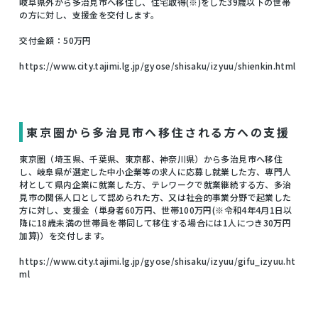
岐阜県外から多治見市へ移住し、住宅取得(※)をした39歳以下の世帯
の方に対し、支援金を交付します。
交付金額：50万円
https://www.city.tajimi.lg.jp/gyose/shisaku/izyuu/shienkin.html
東京圏から多治見市へ移住される方への支援
東京圏（埼玉県、千葉県、東京都、神奈川県）から多治見市へ移住
し、岐阜県が選定した中小企業等の求人に応募し就業した方、専門人
材として県内企業に就業した方、テレワークで就業継続する方、多治
見市の関係人口として認められた方、又は社会的事業分野で起業した
方に対し、支援金（単身者60万円、世帯100万円(※令和4年4月1日以
降に18歳未満の世帯員を帯同して移住する場合には1人につき30万円
加算)）を交付します。
https://www.city.tajimi.lg.jp/gyose/shisaku/izyuu/gifu_izyuu.ht
ml