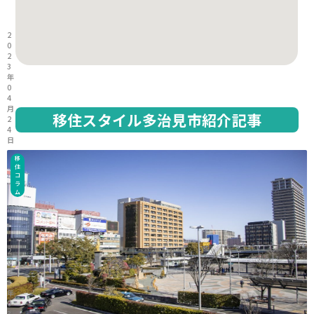
2
0
2
3
年
0
4
月
移住スタイル多治見市紹介記事
2
4
日
移
住
コ
ラ
ム
2
0
2
3
年
0
3