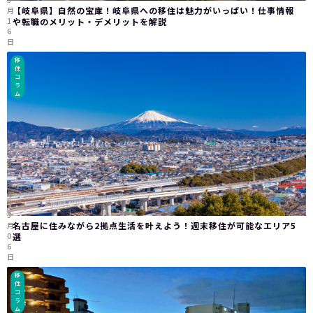
【岐阜県】自然の宝庫！岐阜県への移住は魅力がいっぱい！仕事情報
月
1
や転職のメリット・デメリットを解説
6
日
移
住
コ
ラ
ム
2
0
2
3
年
0
3
名古屋に住みながら2拠点生活を叶えよう！週末移住が可能なエリア5
月
0
選
6
日
移
住
コ
ラ
ム