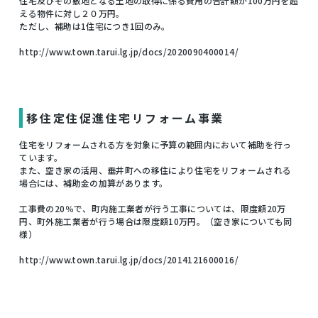
住宅及びその敷地となる土地の取得に係る費用の合計額が100万円を超
える物件に対し２０万円。
ただし、補助は1住宅につき1回のみ。
http://www.town.tarui.lg.jp/docs/2020090400014/
移住定住促進住宅リフォーム事業
住宅をリフォームされる方を対象に予算の範囲内において補助を行っ
ています。
また、空き家の活用、垂井町への移住により住宅をリフォームされる
場合には、補助金の加算があります。
工事費の20％で、町内施工業者が行う工事については、限度額20万
円、町外施工業者が行う場合は限度額10万円。（空き家についても同
様）
http://www.town.tarui.lg.jp/docs/2014121600016/