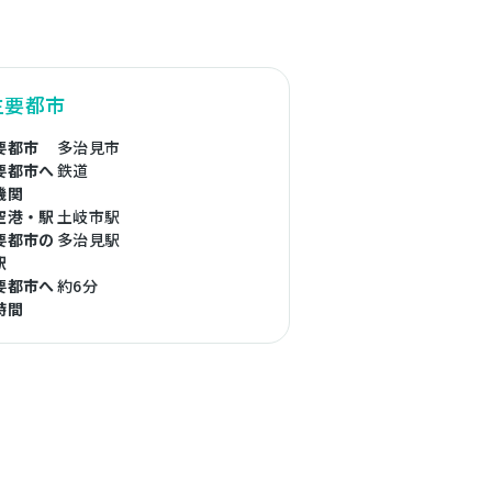
主要都市
要都市
多治見市
要都市へ
鉄道
機関
空港・駅
土岐市駅
要都市の
多治見駅
駅
要都市へ
約6分
時間