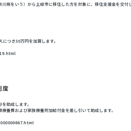
奈川県をいう）から土岐市に移住した方を対象に、移住支援金を交付
人につき30万円を加算します。
219.html
制度
分を助成します。
額療養費および家族療養附加給付金を差し引いて助成します。
pg000000667.html