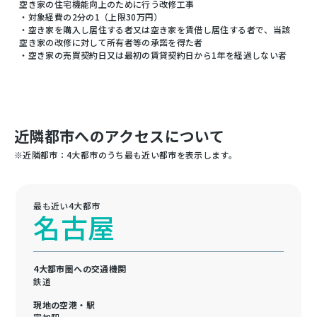
空き家の住宅機能向上のために行う改修工事
・対象経費の2分の1（上限30万円）
・空き家を購入し居住する者又は空き家を賃借し居住する者で、当該
空き家の改修に対して所有者等の承諾を得た者
・空き家の売買契約日又は最初の賃貸契約日から1年を経過しない者
近隣都市へのアクセスについて
※近隣都市：4大都市のうち最も近い都市を表示します。
最も近い4大都市
名古屋
4大都市圏への交通機関
鉄道
現地の空港・駅