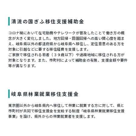
清流の国ぎふ移住支援補助金
コロナ禍において在宅勤務やテレワークが普及したことで働き方の概
念が大きく変化しました。地方回帰・田園回帰への高い関心度を踏ま
え、岐阜県以外の都道府県から岐阜県へ移住し、定住意思のある方を
対象に引越などに要する移住経費を支援します。
ご家族で移住される若者（３９歳以下）や過疎地域に移住される方が
対象となります。また、市町村によって補助金の有無、支援金額や要件
等が異なります。
岐阜県林業就業移住支援金
東京圏以外から岐阜県内へ移住して林業に就業する方に対して、県と
市町村が共同で移住支援金を支給する制度「岐阜県林業就業移住支援
事業」を設け、県外からの林業就業者を支援します。