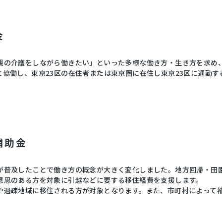
金
親の介護をしながら働きたい」といった多様な働き方・生き方を求め
と協働し、東京23区の在住者または東京圏に在住し東京23区に通勤
補助金
が普及したことで働き方の概念が大きく変化しました。地方回帰・田
意思のある方を対象に引越などに要する移住経費を支援します。
や過疎地域に移住される方が対象となります。また、市町村によって