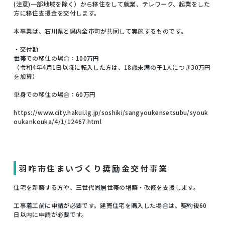
(注意)一部地域を除く）から移住をして就業、テレワーク、起業をした
方に移住支援金を交付します。
本事業は、石川県と県内全市町が共同して実施するものです。
・交付額
世帯での移住の場合：100万円
（令和4年4月1日以降に転入した方は、18歳未満の子1人につき30万円
を加算）
単身での移住の場合：60万円
https://www.city.hakui.lg.jp/soshiki/sangyoukensetsubu/syouk
oukankouka/4/1/12467.html
羽咋市住まいづくり奨励金交付事業
住宅を新築する方や、三世代同居世帯の増築・改修を支援します。
工事着工前に申請が必要です。建売住宅を購入した場合は、契約後60
日以内に申請が必要です。