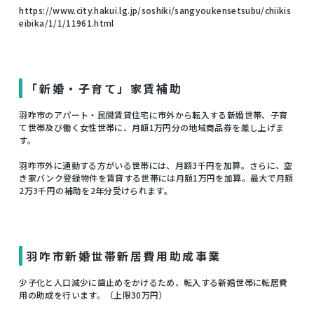
https://www.city.hakui.lg.jp/soshiki/sangyoukensetsubu/chiikis
eibika/1/1/11961.html
「新婚・子育て」家賃補助
羽咋市のアパート・民間賃貸住宅に市外から転入する新婚世帯、子育
て世帯及び働く女性世帯に、月額1万円分の地域商品券を差し上げま
す。
羽咋市外に通勤する方がいる世帯には、月額3千円を加算。さらに、空
き家バンク登録物件を賃貸する世帯には月額1万円を加算。最大で月額
2万3千円の補助を2年分受けられます。
羽咋市新婚世帯新居費用助成事業
少子化と人口減少に歯止めをかけるため、転入する新婚世帯に転居費
用の助成を行います。（上限30万円）