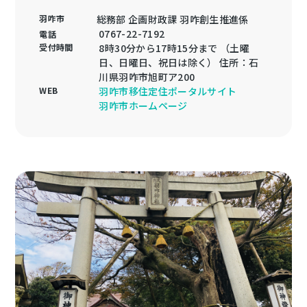
羽咋市
総務部 企画財政課 羽咋創生推進係
0767-22-7192
電話
受付時間
8時30分から17時15分まで （土曜
日、日曜日、祝日は除く） 住所：石
川県羽咋市旭町ア200
WEB
羽咋市移住定住ポータルサイト
羽咋市ホームページ