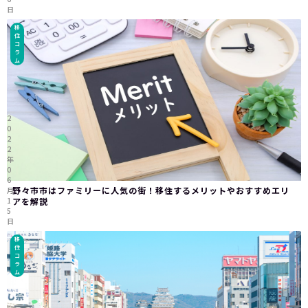
日
移
住
コ
ラ
ム
2
0
2
2
年
0
6
野々市市はファミリーに人気の街！移住するメリットやおすすめエリ
月
1
アを解説
5
日
移
住
コ
ラ
ム