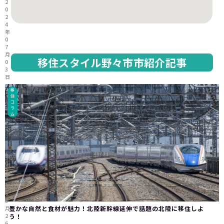
2
0
2
4
年
0
7
月
移住スタイル野々市市紹介記事
0
3
日
移
住
コ
ラ
ム
2
0
2
4
年
0
5
豊かな自然と食材が魅力！北陸新幹線延伸で話題の北陸に移住しよ
月
2
う！
6