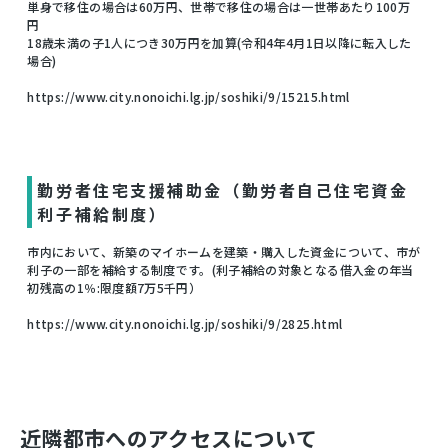
単身で移住の場合は60万円、世帯で移住の場合は一世帯あたり100万
円
18歳未満の子1人につき30万円を加算(令和4年4月1日以降に転入した
場合)
https://www.city.nonoichi.lg.jp/soshiki/9/15215.html
勤労者住宅支援補助金（勤労者自己住宅資金
利子補給制度）
市内において、新築のマイホームを建築・購入した資金について、市が
利子の一部を補給する制度です。(利子補給の対象となる借入金の年当
初残高の1％:限度額7万5千円）
https://www.city.nonoichi.lg.jp/soshiki/9/2825.html
近隣都市へのアクセスについて