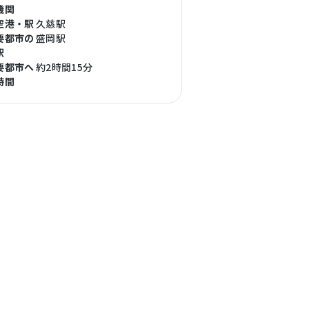
機関
空港・駅
久慈駅
要都市の
盛岡駅
駅
要都市へ
約2時間15分
時間