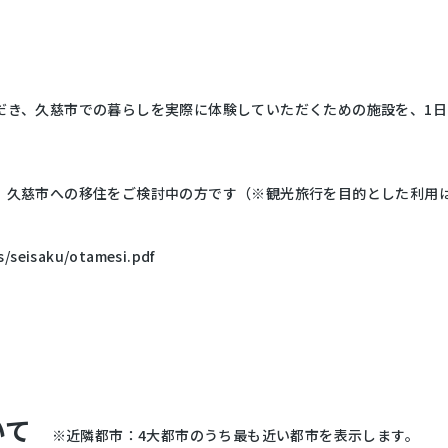
だき、久慈市での暮らしを実際に体験していただくための施設を、1日
、久慈市への移住をご検討中の方です（※観光旅行を目的とした利用
s/seisaku/otamesi.pdf
いて
※近隣都市：4大都市のうち最も近い都市を表示します。