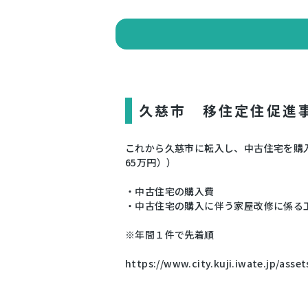
久慈市 移住定住促進
これから久慈市に転入し、中古住宅を購入
65万円））
・中古住宅の購入費
・中古住宅の購入に伴う家屋改修に係る
※年間１件で先着順
https://www.city.kuji.iwate.jp/asse