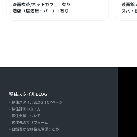
漫画喫茶/ネットカフェ : 有り
映画館 
酒店（居酒屋・バー） : 有り
スパ・銭
移住スタイルBLOG
移住スタイルBLOG TOPページ
ー
移住計画の立て方
移住支援について
移住先のでリフォーム
自然豊かな移住先解説まとめ