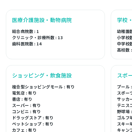
医療介護施設・動物病院
学校
総合病院数 : 1
幼稚園数 
クリニック・診療所数 : 13
小学校数 
歯科医院数 : 14
中学校数 
高校数 :
ショッピング・飲食施設
スポ
複合型ショッピングモール : 有り
プール 
電気店 : 有り
スポーツ
書店 : 有り
サッカー
スーパー : 有り
テニスコ
コンビニ : 有り
野球場 
ドラッグストア : 有り
ゴルフ場
ペットショップ : 有り
スキー場
カフェ : 有り
キャンプ