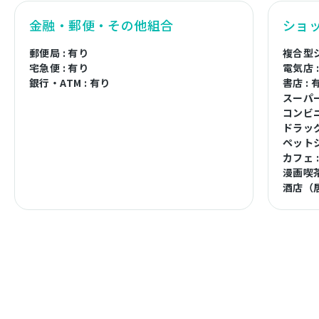
金融・郵便・その他組合
ショ
郵便局 : 有り
複合型シ
宅急便 : 有り
電気店 
銀行・ATM : 有り
書店 : 
スーパー
コンビニ
ドラッグ
ペットシ
カフェ 
漫画喫茶
酒店（居