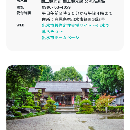
出水市
商工観光部 商工観光課 交流推進係
0996- 63-4059
電話
受付時間
平日午前８時３０分から午後４時まで
住所：鹿児島県出水市緑町1番3号
WEB
出水市移住定住支援サイト ～出水で
暮らそう ～
出水市ホームページ