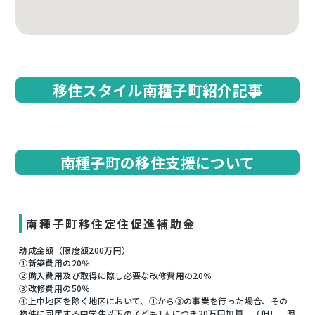
移住スタイル南種子町紹介記事
南種子町の移住支援について
南種子町移住定住促進補助金
助成金額（限度額200万円）
①新築費用の20％
②購入費用及び取得に際し必要な改修費用の20％
③改修費用の50％
④上中地区を除く地区において、①から③の事業を行った場合、その
物件に同居する中学生以下の子ども1人につき20万円加算。（但し、限