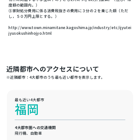
度額の範囲内。）
⑤家財処分費用に係る消費税抜きの費用に３分の２を乗じた額（ただ
し，５０万円上限とする。）
http://www.town.minamitane.kagoshima.jp/industry/etc/ijyutei
jyusokushinhojyo.html
近隣都市へのアクセスについて
※近隣都市：4大都市のうち最も近い都市を表示します。
最も近い4大都市
福岡
4大都市圏への交通機関
飛行機、自動車