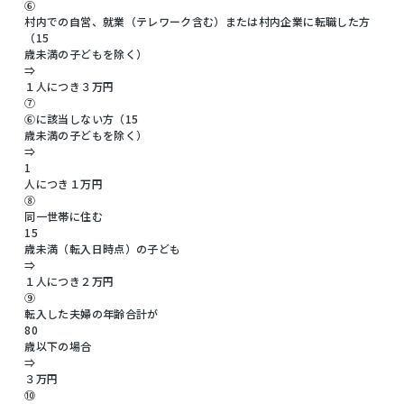
⑥
村内での自営、就業（テレワーク含む）または村内企業に転職した方
（15
歳未満の子どもを除く）
⇒
１人につき３万円
⑦
⑥に該当しない方（15
歳未満の子どもを除く）
⇒
1
人につき１万円
⑧
同一世帯に住む
15
歳未満（転入日時点）の子ども
⇒
１人につき２万円
⑨
転入した夫婦の年齢合計が
80
歳以下の場合
⇒
３万円
⑩