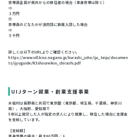
世帯員全員が県外からの移住者の場合（単身世帯は除く）
⇒
３万円
⑪
世帯員のどなたかが消防団に新規入団した場合
⇒
５千円
詳しくは以下のURLよりご確認ください。
https://www.vill.kiso.nagano.jp/kurashi_joho/iju_teiju/documen
ts/ijyuguide/R3shoureikin_chirashi.pdf
UIJターン就業・創業支援事業
木祖村は長野県と共同で東京圏（東京都、埼玉県、千葉県、神奈川
県）、大阪府、愛知県で
5年以上就労した人が指定の求人により就業し、移住した場合に支援金
を支給しています。
【支給額】
単身世帯の場合：最大60万円／人