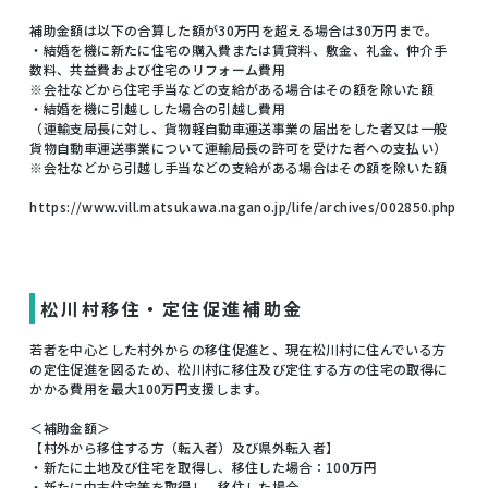
補助金額は以下の合算した額が30万円を超える場合は30万円まで。
・結婚を機に新たに住宅の購入費または賃貸料、敷金、礼金、仲介手
数料、共益費および住宅のリフォーム費用
※会社などから住宅手当などの支給がある場合はその額を除いた額
・結婚を機に引越しした場合の引越し費用
（運輸支局長に対し、貨物軽自動車運送事業の届出をした者又は一般
貨物自動車運送事業について運輸局長の許可を受けた者への支払い）
※会社などから引越し手当などの支給がある場合はその額を除いた額
https://www.vill.matsukawa.nagano.jp/life/archives/002850.php
松川村移住・定住促進補助金
若者を中心とした村外からの移住促進と、現在松川村に住んでいる方
の定住促進を図るため、松川村に移住及び定住する方の住宅の取得に
かかる費用を最大100万円支援します。
＜補助金額＞
【村外から移住する方（転入者）及び県外転入者】
・新たに土地及び住宅を取得し、移住した場合：100万円
・新たに中古住宅等を取得し、移住した場合