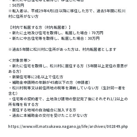
：50万円
※転入者は、平成29年4月1日以降に移住した方で、過去5年間に松川
村に住所がない方
【村内で転居する方（村内転居者）】
・新たに土地及び住宅を取得し、転居した場合：70万円
・新たに中古住宅等を取得し、転居した場合：30万円
※過去5年間に松川村に住所があった方は、村内転居者とします
＜対象世帯＞
・新たに住宅を取得し、松川村に居住する方（5年間以上定住の意思が
ある方）
・新築住宅等に2名以上で住む方
・補助金申請時の年齢が45歳以下の方（申請者）
・松川村税等又は前住所地の税等を滞納していない方（生計同一者を
含む）
・住宅等の契約者で、土地及び建物の登記完了後にそれぞれ1/2以上の
所有権を有する方
・居住する地域の自治組合に加入する方
・過去に本補助金の交付を受けたことがない方
https://www.vill.matsukawa.nagano.jp/life/archives/002849.php