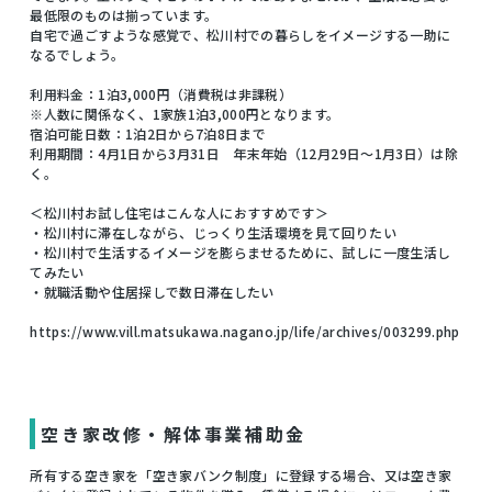
最低限のものは揃っています。
自宅で過ごすような感覚で、松川村での暮らしをイメージする一助に
なるでしょう。
利用料金：1泊3,000円（消費税は非課税）
※人数に関係なく、1家族1泊3,000円となります。
宿泊可能日数：1泊2日から7泊8日まで
利用期間：4月1日から3月31日 年末年始（12月29日〜1月3日）は除
く。
＜松川村お試し住宅はこんな人におすすめです＞
・松川村に滞在しながら、じっくり生活環境を見て回りたい
・松川村で生活するイメージを膨らませるために、試しに一度生活し
てみたい
・就職活動や住居探しで数日滞在したい
https://www.vill.matsukawa.nagano.jp/life/archives/003299.php
空き家改修・解体事業補助金
所有する空き家を「空き家バンク制度」に登録する場合、又は空き家