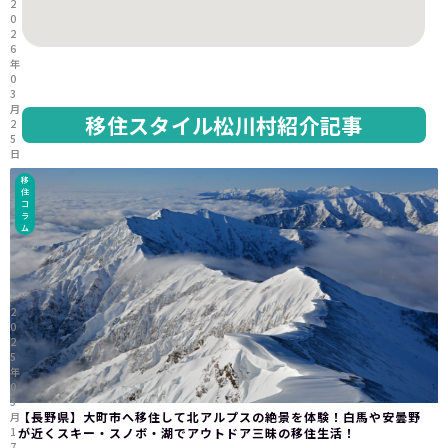
2
0
2
6
年
0
3
月
移住スタイル松川村紹介記事
2
5
日
移
住
コ
ラ
ム
2
0
2
5
年
0
3
【長野県】大町市へ移住して北アルプスの絶景を体験！白馬や安曇野
月
1
が近くスキー・スノボ・湖でアウトドア三昧の移住生活！
7