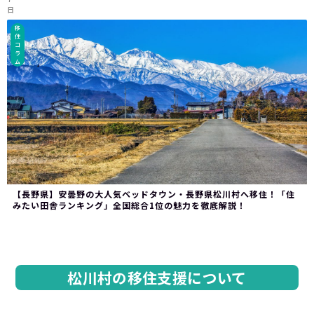
日
移
住
コ
ラ
ム
【長野県】安曇野の大人気ベッドタウン・長野県松川村へ移住！「住
みたい田舎ランキング」全国総合1位の魅力を徹底解説！
松川村の移住支援について