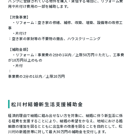
バンクに登録されている物件を購入・賃借する場合に、リフォーム費
用や片付け費用の一部を補助します。
【対象事業】
・リフォーム：空き家の修繕、補修、改築、増築、設備等の改修工
事
・片付け
：空き家の家財等の不要物の撤去、ハウスクリーニング
【補助金額】
・リフォーム：事業費の2分の1以内／上限50万円※ただし、工事費
が10万円以上のもの
・片付
：
事業費の2分の1以内／上限20万円
松川村結婚新生活支援補助金
経済的理由で結婚に踏み出せない方を対象に、結婚に伴う新生活に係
る経費を支援することにより、結婚の希望をかなえ、地域における婚
姻数の増加を図るとともに出生率の改善を図ることを目的として、松
川村の新婚世帯に対して最大30万円の補助金を交付します。