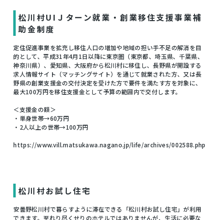
松川村UIＪターン就業・創業移住支援事業補
助金制度
定住促進事業を拡充し移住人口の増加や地域の担い手不足の解消を目
的として、平成31年4月1日以降に東京圏（東京都、埼玉県、千葉県、
神奈川県）、愛知県、大阪府から松川村に移住し、長野県が開設する
求人情報サイト（マッチングサイト）を通じて就業された方、又は長
野県の創業支援金の交付決定を受けた方で要件を満たす方を対象に、
最大100万円を移住支援金として予算の範囲内で交付します。
＜支援金の額＞
・単身世帯→60万円
・2人以上の世帯→100万円
https://www.vill.matsukawa.nagano.jp/life/archives/002588.php
松川村お試し住宅
安曇野松川村で暮らすように滞在できる「松川村お試し住宅」が利用
できます。至れり尽くせりのホテルではありませんが、生活に必要な