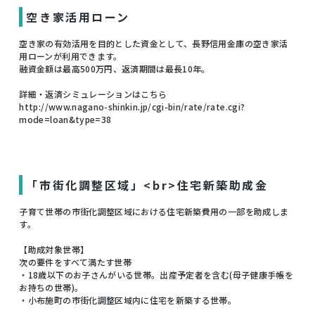
空き家活用ローン
空き家の有効活用を目的とした資金として、長野信用金庫の空き家活
用ローンが利用できます。
融資金額は最高500万円、返済期間は最長10年。
詳細・返済シミュレーションはこちら
http://www.nagano-shinkin.jp/cgi-bin/rate/rate.cgi?
mode=loan&type=38
「市街化調整区域」<br>住宅新築助成金
子育て世帯の市街化調整区域における住宅新築費用の一部を助成しま
す。
【助成対象世帯】
次の要件をすべて満たす世帯
・18歳以下のお子さんがいる世帯。出産予定者を含む(母子健康手帳を
お持ちの世帯)。
・小布施町の市街化調整区域内に住宅を新築する世帯。