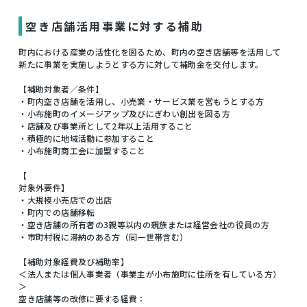
空き店舗活用事業に対する補助
町内における産業の活性化を図るため、町内の空き店舗等を活用して
新たに事業を実施しようとする方に対して補助金を交付します。
【補助対象者／条件】
・町内空き店舗を活用し、小売業・サービス業を営もうとする方
・小布施町のイメージアップ及びにぎわい創出を図る方
・店舗及び事業所として2年以上活用すること
・積極的に地域活動に参加すること
・小布施町商工会に加盟すること
【
対象外要件】
・大規模小売店での出店
・町内での店舗移転
・空き店舗の所有者の3親等以内の親族または経営会社の役員の方
・市町村税に滞納のある方（同一世帯含む）
【補助対象経費及び補助率】
＜法人または個人事業者（事業主が小布施町に住所を有している方）
＞
空き店舗等の改修に要する経費：