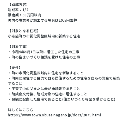
【助成内容】
助成率：1/2
限度額：30万円以内
町内の事業者が施工する場合は20万円加算
【対象となる住宅】
小布施町の市街化調整区域内に新築する住宅
【対象工事】
・令和4年4月1日以降に着工した住宅の工事
・町の住まいづくり相談を受けた住宅の工事
【要件】
・町の市街化調整区域内に住宅を新築すること
・町内に定住する目的で自ら居住するための住宅を自らの資金で新築
すること
・子育て中の父または母が申請者であること
・助成金交付後、助成対象の住宅に居住すること
・景観に配慮した住宅であること(住まいづくり相談を受けること)
詳しくはこちら
https://www.town.obuse.nagano.jp/docs/2079.html