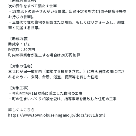
【助成対象世帯】
次の要件をすべて満たす世帯
・18歳以下のお子さんがいる世帯。出産予定者を含む(母子健康手帳を
お持ちの世帯)。
・三世代で住む住宅を新築または増築、もしくはリフォームし、親世
帯と同居する世帯。
【助成内容】
助成率：1/2
限度額：30万円
町内の事業者が施工する場合は20万円加算
【対象の住宅】
三世代が同一敷地内（隣接する敷地を含む。）に専ら居住の用に供さ
れるために、玄関、台所、浴室、便所等を有した住宅
【対象工事】
・令和4年4月1日以降に着工した住宅の工事
・町の住まいづくり相談を受け、指導事項を反映した住宅の工事
詳しくはこちら
https://www.town.obuse.nagano.jp/docs/2081.html