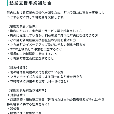
起業支援事業補助金
町内における産業の活性化を図るため、町内で新たに事業を実施しよ
うとする方に対して補助金を交付します。
【補助対象者／条件】
・町内において、小売業・サービス業を起業される方
・町内に在住しているか、補助事業年度内に町内に在住できる方
・小布施町新規創業支援審査会の承認を受けた方
・小布施町のイメージアップ及びにぎわい創出を図る方
・2年以上継続して事業を実施すること
・積極的に地域活動に参加すること
・小布施町商工会に加盟すること
【対象外要件】
・他の補助金制度の交付を受けている方
・フランチャイズ方式等による画一的な営業を行う方
・市町村税に滞納のある方（同一世帯含む）
【補助対象経費及び補助率】
＜対象経費＞
・店舗新築・増改築工事費（建物または土地の取得費及びそれに伴う
移転補償に要する経費を除く）
・設備費
・開業に伴う広告宣伝費