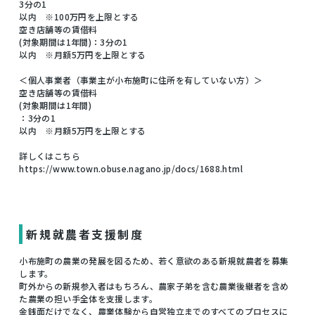
3分の1
以内 ※100万円を上限とする
空き店舗等の賃借料
(対象期間は1年間)：3分の1
以内 ※月額5万円を上限とする
＜個人事業者（事業主が小布施町に住所を有していない方）＞
空き店舗等の賃借料
(対象期間は1年間)
：3分の1
以内 ※月額5万円を上限とする
詳しくはこちら
https://www.town.obuse.nagano.jp/docs/1688.html
新規就農者支援制度
小布施町の農業の発展を図るため、若く意欲のある新規就農者を募集
します。
町外からの新規参入者はもちろん、農家子弟を含む農業後継者を含め
た農業の担い手全体を支援します。
金銭面だけでなく、農業体験から自営独立までのすべてのプロセスに