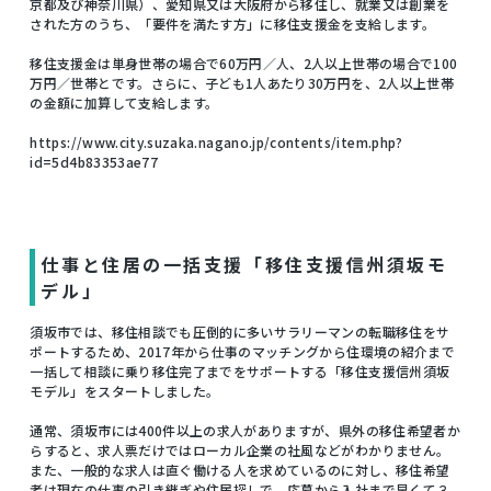
京都及び神奈川県）、愛知県又は大阪府から移住し、就業又は創業を
された方のうち、「要件を満たす方」に移住支援金を支給します。
移住支援金は単身世帯の場合で60万円／人、2人以上世帯の場合で100
万円／世帯とです。さらに、子ども1人あたり30万円を、2人以上世帯
の金額に加算して支給します。
https://www.city.suzaka.nagano.jp/contents/item.php?
id=5d4b83353ae77
仕事と住居の一括支援「移住支援信州須坂モ
デル」
須坂市では、移住相談でも圧倒的に多いサラリーマンの転職移住をサ
ポートするため、2017年から仕事のマッチングから住環境の紹介まで
一括して相談に乗り移住完了までをサポートする「移住支援信州須坂
モデル」をスタートしました。
通常、須坂市には400件以上の求人がありますが、県外の移住希望者か
らすると、求人票だけではローカル企業の社風などがわかりません。
また、一般的な求人は直ぐ働ける人を求めているのに対し、移住希望
者は現在の仕事の引き継ぎや住居探しで、応募から入社まで早くて３