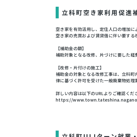
立科町空き家利用促進
空き家を有効活用し、定住人口の増加に
空き家の売買および賃貸借に伴い要する
【補助金の額】
補助対象となる改修、片づけに要した経費
【改修・片付けの施工】
補助金の対象となる改修工事は、立科町
律に基づく許可を受けた一般廃棄物処理
詳しい内容は以下のURLよりご確認くだ
https://www.town.tateshina.nagano
立科町UIJターン就業