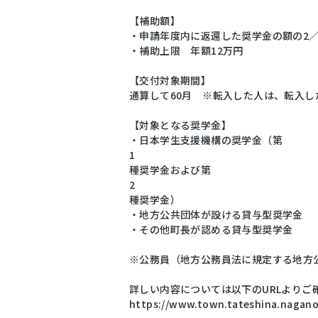
【補助額】
・申請年度内に返還した奨学金の額の2／3
・補助上限 年額12万円
【交付対象期間】
通算して60月 ※転入した人は、転入し
【対象となる奨学金】
・日本学生支援機構の奨学金（第
1
種奨学金および第
2
種奨学金）
・地方公共団体が設ける貸与型奨学金
・その他町長が認める貸与型奨学金
※公務員（地方公務員法に規定する地方
詳しい内容については以下のURLよりご
https://www.town.tateshina.nagano