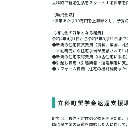
立科町で新婚生活をスタートする世帯を
【助成金額】
1世帯あたり30万円を上限額とし、予算
【補助金の対象となる経費】
令和4年4月1日から令和5年3月31日ま
●新規の住宅賃貸費用（賃料、敷金、礼
※勤務先から住宅手当が支給されている
●新規の住宅取得費用（中古住宅に限る
●引越し費用（引越業者・運送業者に支
●リフォーム費用（住宅の機能維持また
立科町奨学金返還支援
町では、移住・定住の促進を図るため、令
降に奨学金の返還を開始した人に対して