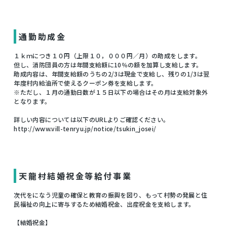
通勤助成金
１ｋｍにつき１０円（上限１０，０００円／月）の助成をします。
但し、消防団員の方は年間支給額に10％の額を加算し支給します。
助成内容は、年間支給額のうちの2/3は現金で支給し、残りの1/3は翌
年度村内給油所で使えるクーポン券を支給します。
※ただし、１月の通勤日数が１５日以下の場合はその月は支給対象外
となります。
詳しい内容については以下のURLよりご確認ください。
http://www.vill-tenryu.jp/notice/tsukin_josei/
天龍村結婚祝金等給付事業
次代をになう児童の確保と教育の振興を図り、もって村勢の発展と住
民福祉の向上に寄与するため結婚祝金、出産祝金を支給します。
【結婚祝金】