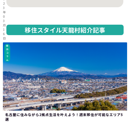
2
3
年
0
3
月
移住スタイル天龍村紹介記事
1
6
日
移
住
コ
ラ
ム
名古屋に住みながら2拠点生活を叶えよう！週末移住が可能なエリア5
選