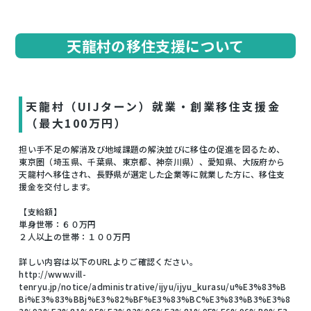
天龍村の移住支援について
天龍村（UIJターン）就業・創業移住支援金
（最大100万円）
担い手不足の解消及び地域課題の解決並びに移住の促進を図るため、
東京圏（埼玉県、千葉県、東京都、神奈川県）、愛知県、大阪府から
天龍村へ移住され、長野県が選定した企業等に就業した方に、移住支
援金を交付します。
【支給額】
単身世帯：６０万円
２人以上の世帯：１００万円
詳しい内容は以下のURLよりご確認ください。
http://www.vill-
tenryu.jp/notice/administrative/ijyu/ijyu_kurasu/u%E3%83%B
Bi%E3%83%BBj%E3%82%BF%E3%83%BC%E3%83%B3%E3%8