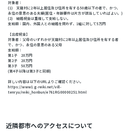
対象者：
(1) 天龍村に2年以上居住及び住所を有する50歳以下の者で、かつ、
永住の意思のある夫婦(居住・年齢要件は片方が該当していればよい。)
(2) 結婚祝金は重複して支給しない。
支給額：国内、外国人との結婚を問わず、1組に対して5万円
【出産祝金】
対象者：父母のいずれかが天龍村に2年以上居住及び住所を有する者
で、かつ、永住の意思のある父母
支給額：
第1子 20万円
第2子 20万円
第3子 50万円
(第4子以降は第3子と同額)
詳しい内容は以下のURLよりご確認ください。
https://www1.g-reiki.net/vill-
tenryu/reiki_honbun/e761RG00000251.html
近隣都市へのアクセスについて