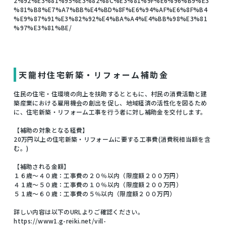
2%92%E3%81%95%E3%82%8C%E3%81%9F%E6%96%B9%E3
%81%B8%E7%A7%BB%E4%BD%8F%E6%94%AF%E6%8F%B4
%E9%87%91%E3%82%92%E4%BA%A4%E4%BB%98%E3%81
%97%E3%81%BE/
天龍村住宅新築・リフォーム補助金
住民の住宅・住環境の向上を扶助するとともに、村民の消費活動と建
築産業における雇用機会の創出を促し、地域経済の活性化を図るため
に、住宅新築・リフォーム工事を行う者に対し補助金を交付します。
【補助の対象となる経費】
20万円以上の住宅新築・リフォームに要する工事費(消費税相当額を含
む。)
【補助される金額】
１６歳～４０歳：工事費の２０％以内（限度額２００万円）
４１歳～５０歳：工事費の１０％以内（限度額２００万円）
５１歳～６０歳：工事費の５％以内（限度額２００万円）
詳しい内容は以下のURLよりご確認ください。
https://www1.g-reiki.net/vill-