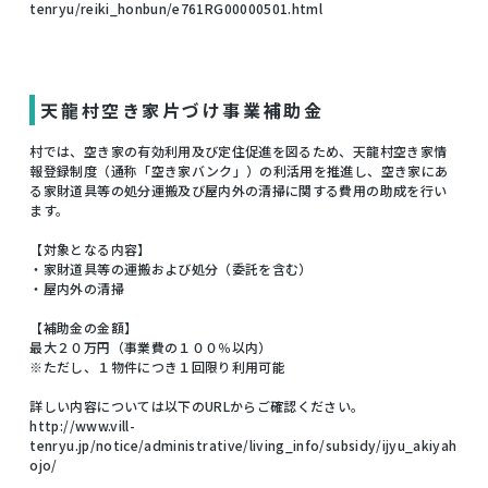
tenryu/reiki_honbun/e761RG00000501.html
天龍村空き家片づけ事業補助金
村では、空き家の有効利用及び定住促進を図るため、天龍村空き家情
報登録制度（通称「空き家バンク」）の利活用を推進し、空き家にあ
る家財道具等の処分運搬及び屋内外の清掃に関する費用の助成を行い
ます。
【対象となる内容】
・家財道具等の運搬および処分（委託を含む）
・屋内外の清掃
【補助金の金額】
最大２０万円（事業費の１００％以内）
※ただし、１物件につき１回限り利用可能
詳しい内容については以下のURLからご確認ください。
http://www.vill-
tenryu.jp/notice/administrative/living_info/subsidy/ijyu_akiyah
ojo/