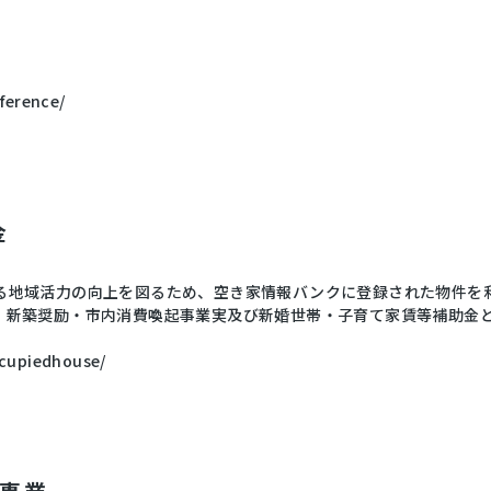
sference/
金
る地域活力の向上を図るため、空き家情報バンクに登録された物件を
、新築奨励・市内消費喚起事業実及び新婚世帯・子育て家賃等補助金
ccupiedhouse/