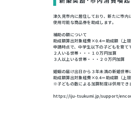
新築奨励･市内消費喚
津久見市内に居住しており、新たに市内
使用可能な商品券を助成します。
補助の額について
助成額算出対象経費×0.4＝助成額（上限
申請時点で、中学生以下の子どもを育て
２人いる世帯・・・１０万円加算
３人以上いる世帯・・・２０万円加算
婚姻の届け出日から３年未満の新婚世帯
助成額算出対象経費×0.4＝助成額（上
※子どもの数による加算制度は併用でき
https://iju-tsukumi.jp/support/enc