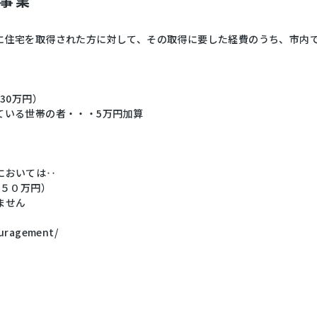
起事業
に住宅を取得された方に対して、その取得に要した経費のうち、市内
30万円）
ている世帯の者・・・5万円加算
においては‥
限５０万円）
ません
ouragement/